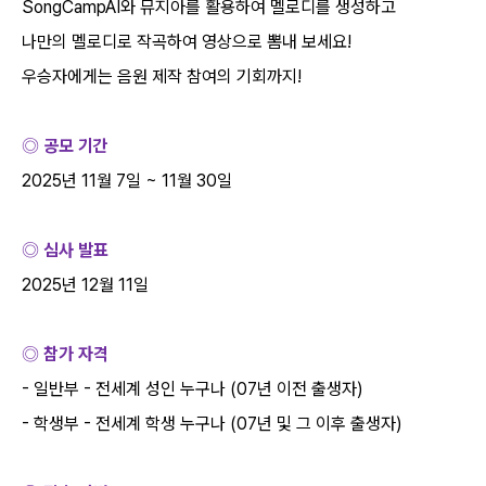
SongCampAI
와 뮤지아를 활용하여 멜로디를 생성하고
나만의 멜로디로 작곡하여 영상으로 뽐내 보세요
!
우승자에게는 음원 제작 참여의 기회까지
!
◎ 공모 기간
2025
년
11
월
7
일
~ 11
월
30
일
◎ 심사 발표
2025
년
12
월
11
일
◎ 참가 자격
-
일반부
-
전세계 성인 누구나
(07
년 이전 출생자
)
-
학생부
-
전세계 학생 누구나
(07
년 및 그 이후 출생자
)