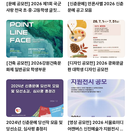
[문예 공모전] 2026 제1회 국군
[신춘문예] 언론사별 2026 신춘
사랑 전국 초·중·고등학생 글짓기
문예 공고 모음
공모전
[건축 공모전] 2026강원건축문
[디자인 공모전] 2026 광화문글
화제 일반공모 학생부문
판 대학생 디자인 공모전
2024년 신춘문예 당선작 모음 및
[영상 공모전] 2026 서울로미디
당선소감, 심사평 총정리
어캔버스 신진예술가 지원전시 공