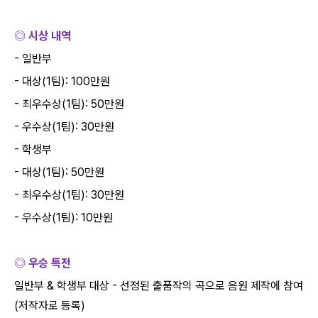
◎ 시상 내역
-
일반부
-
대상
(1
팀
): 100
만원
-
최우수상
(1
팀
): 50
만원
-
우수상
(1
팀
): 30
만원
-
학생부
-
대상
(1
팀
): 50
만원
-
최우수상
(1
팀
): 30
만원
-
우수상
(1
팀
): 10
만원
◎ 우승 특전
일반부
&
학생부 대상
-
선정된 출품작의 곡으로 음원 제작에 참여
(
저작자로 등록
)