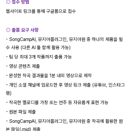
◎ 접수 방법
웹사이트 링크를 통해 구글폼으로 접수
◎ 출품 요구 사항
- SongCampAI,
뮤지아플러그인
,
뮤지아원 중 하나의 제품을 필
수 사용
(
다른
AI
툴 함께 활용 가능
)
-
팀 당 최대
3
개 작품까지 출품 가능
-
영상 콘텐츠 제출
-
완성한 작곡 결과물을
1
분 내외 영상으로 제작
-
개인 소셜 채널에 업로드한 후 영상 링크 제출
(
유튜브
,
인스타그
램
)
-
작곡한 멜로디를 가창 또는 연주 등 자유롭게 표현 가능
-
원본 파일 제출
- SongCampAI,
뮤지아플러그인
,
뮤지아원 중 작곡에 활용한 원
본 파일
(.mid)
제출