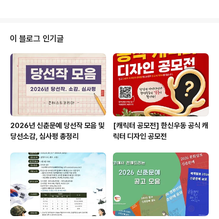
본 선 : 2025. 11. 1.(토) 15:00 ~ 19:00 장 소 : 예천군
한천체육공원 (2025 예천활축제 메인무대) 주 관 : 예천
청년회의소 ◎ 경연분야댄스(가요안무, 힙합, 한국무용, 재
즈, 창작 댄스, 스트릿,브레이킹,등)팀별 경연시간 : 8분이
이 블로그 인기글
내 ◎ 참가구분청소년부 : 14세 이상 20세미만 ◎ 시상내
역총(5팀)(총상금 5,300,000원)대 상 | 1팀 | 2,000,00
0금 상 | 1팀 | 1,500,000은 상 | 1팀 | 1,000,000동 ..
2026년 신춘문예 당선작 모음 및
[캐릭터 공모전] 한신우동 공식 캐
당선소감, 심사평 총정리
릭터 디자인 공모전