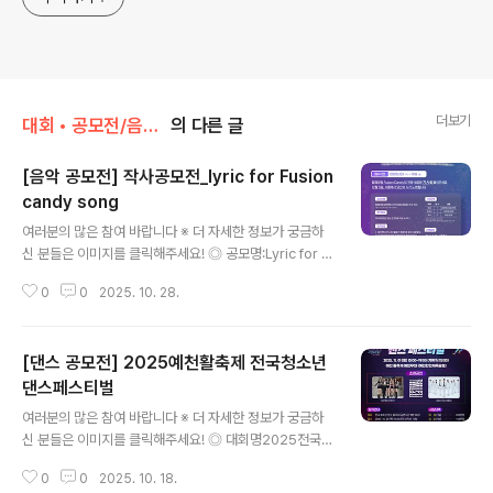
더보기
대회 • 공모전/음악 • 가요 • 댄스
의 다른 글
[음악 공모전] 작사공모전_lyric for Fusion
candy song
글 내용
여러분의 많은 참여 바랍니다 ※ 더 자세한 정보가 궁금하
신 분들은 이미지를 클릭해주세요! ◎ 공모명:Lyric for F
usioncandy song 작사공모전 ◎ 참가자격:만 19세 이
0
0
2025. 10. 28.
상 개인 누구나 ◎ 접수기간2025.10. 1 - 2025. 11.16
◎ 접수방법https://m.blog.naver.com/fusioncand
y/224026211261위 블로그에 들어가셔서첨부서류와
[댄스 공모전] 2025예천활축제 전국청소년
음원을 확인하셔서 작성하신 후Fusioncandy@naver.c
om으로 보내주세요 :)1. 퓨전캔디 블로그 공지사항의 공모
댄스페스티벌
글 내용
를 읽고2. 유튜브 음원 및 제출서류를 작성하고3. 메일로
여러분의 많은 참여 바랍니다 ※ 더 자세한 정보가 궁금하
송부하면 끝!(메일제목:작사공모전_성함_제목) 필수 ◎ 주
신 분들은 이미지를 클릭해주세요! ◎ 대회명2025전국청
제주제 제한 없이 자율 ◎ 문 의Fusioncandy@naver.c
소년댄스페스티벌 ◎ 청소년중고등학생 ◎ 대회일정 접
om ..
0
0
2025. 10. 18.
수 : 2025. 10. 30 (목요일) 18:00까지(선착순 15팀)