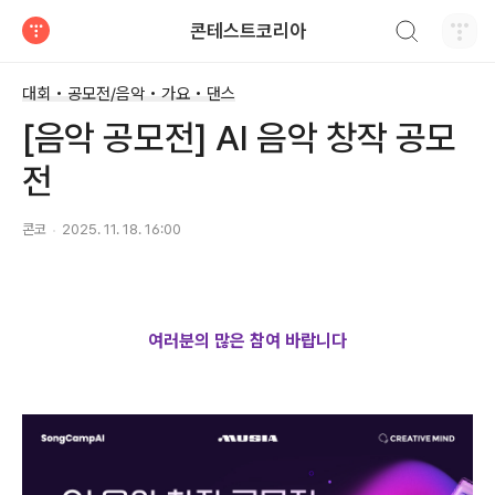
검색하기
콘테스트코리아
티스토리
대회 • 공모전/음악 • 가요 • 댄스
[음악 공모전] AI 음악 창작 공모
전
콘코
2025. 11. 18. 16:00
여러분의 많은 참여 바랍니다