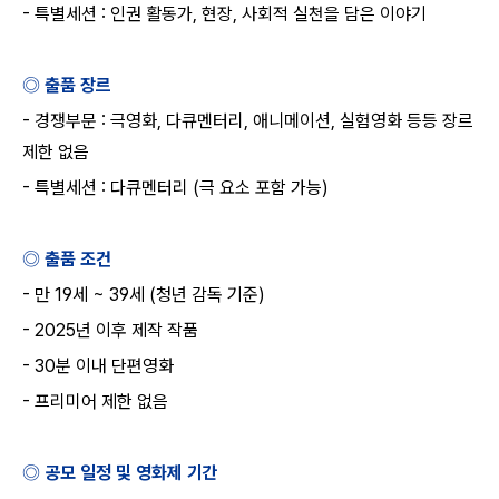
-
특별세션
:
인권 활동가
,
현장
,
사회적 실천을 담은 이야기
◎ 출품 장르
-
경쟁부문
:
극영화
,
다큐멘터리
,
애니메이션
,
실험영화 등등 장르
제한 없음
-
특별세션
:
다큐멘터리
(
극 요소 포함 가능
)
◎ 출품 조건
-
만
19
세
~ 39
세
(
청년 감독 기준
)
- 2025
년 이후 제작 작품
- 30
분 이내 단편영화
-
프리미어 제한 없음
◎ 공모 일정 및 영화제 기간