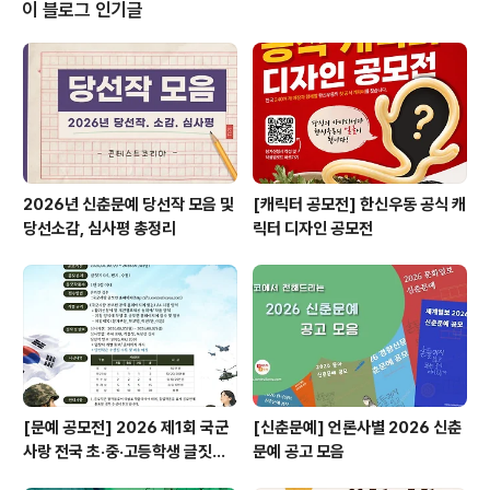
을 알차게 즐기는 나만의 TIP- 울진 케이블카에서 보내는
이 블로그 인기글
가정의 달 소개- 내가 추천하는 울진 왕피천 공원 코스 ◎
필수사항- 케이블카 탑승 및 케이블카 전경- 왕피천 공원
시설 1곳 이상 방문 모습 포함 (아쿠아리움, 곤충여행관, 안
전체험관, 미니동물원)- 공모분야: 30초 이상 60초이..
2026년 신춘문예 당선작 모음 및
[캐릭터 공모전] 한신우동 공식 캐
당선소감, 심사평 총정리
릭터 디자인 공모전
[문예 공모전] 2026 제1회 국군
[신춘문예] 언론사별 2026 신춘
사랑 전국 초·중·고등학생 글짓기
문예 공고 모음
공모전