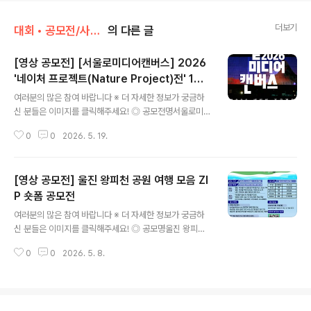
더보기
대회 • 공모전/사진 • 영상
의 다른 글
[영상 공모전] [서울로미디어캔버스] 2026
'네이처 프로젝트(Nature Project)전' 1차
글 내용
공모
여러분의 많은 참여 바랍니다 ※ 더 자세한 정보가 궁금하
신 분들은 이미지를 클릭해주세요! ◎ 공모전명서울로미디
어캔버스 2026 '네이처 프로젝트(Nature Project)전' 1
0
0
2026. 5. 19.
차 공모 ◎ 참가자격대한민국 국적 국민 누구나 ◎ 공모주
제자연’ 또는 ‘사계절’ ◎ 접수기간2026. 4. 17.(금) ~ 5.
25.(월) 24:00까지 ◎ 접수방법이메일 접수(seoullom
[영상 공모전] 울진 왕피천 공원 여행 모음 ZI
ecan@gmail.com) ◎ 제출자료1. 참가신청서, 참가동
의서, 작가약력 각 1부 [서식 1~3호]2. 전시계획서 1부(A
P 숏폼 공모전
글 내용
4 1~2장) [서식 4호]3. 작품(동영상) 1점 (기존 제작 작품
여러분의 많은 참여 바랍니다 ※ 더 자세한 정보가 궁금하
또는 신규 제작 작품) ◎ 지원사항각 작가별 작품(제작)창
신 분들은 이미지를 클릭해주세요! ◎ 공모명울진 왕피천
작비 일백오십만 원(1,500,000원), 홍보 리플렛, 전시 ◎
공원 여행 모음 ZIP 숏폼 공모전 ◎ 응모자격대한민국 국
심사 일정 및 ..
0
0
2026. 5. 8.
민 누구나 ◎ 일 정- 접수기간 ㅣ 2026년 4월 20일(월)
~ 5월 31일(일)- 수상작 선정발표 ㅣ 2026년 6월 15일
(개별통보 및 홈페이지 공고) ◎ 응모주제나만의 울진 왕피
천 공원 여행 모음 숏폼예시 : - 울진 왕피천 케이블카 시설