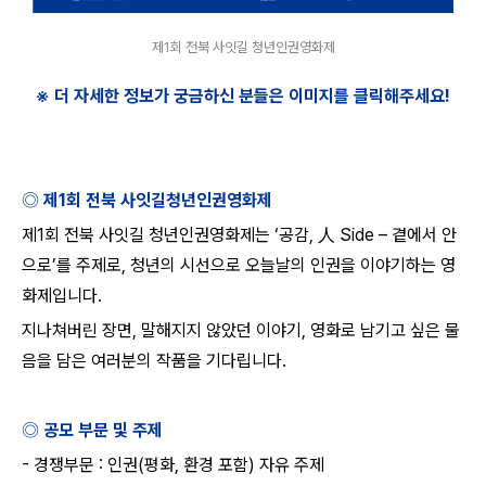
제1회 전북 사잇길 청년인권영화제
※ 더 자세한 정보가 궁금하신 분들은 이미지를 클릭해주세요
!
◎ 제
1
회 전북 사잇길청년인권영화제
제
1
회 전북 사잇길 청년인권영화제는
‘
공감
,
人
Side –
곁에서 안
으로
’
를 주제로
,
청년의 시선으로 오늘날의 인권을 이야기하는 영
화제입니다
.
지나쳐버린 장면
,
말해지지 않았던 이야기
,
영화로 남기고 싶은 물
음을 담은 여러분의 작품을 기다립니다
.
◎ 공모 부문 및 주제
-
경쟁부문
:
인권
(
평화
,
환경 포함
)
자유 주제