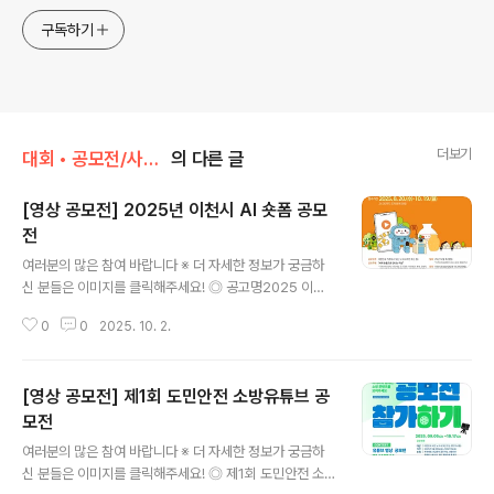
구독하기
더보기
대회 • 공모전/사진 • 영상
의 다른 글
[영상 공모전] 2025년 이천시 AI 숏폼 공모
전
글 내용
여러분의 많은 참여 바랍니다 ※ 더 자세한 정보가 궁금하
신 분들은 이미지를 클릭해주세요! ◎ 공고명2025 이천
시 AI 숏폼 공모전 ◎ 접수기간2025. 8. 20.(수) ∼ 10. 1
0
0
2025. 10. 2.
9.(일) 24:00까지 도착분에 한함 ◎ 공모자격대한민국 거
주하고 있는 누구나개인 또는 팀으로 작품 1점에 한함, 팀
은 4인 이하로 제한 ◎ 공모주제“AI와 숏폼으로 만나는 이
[영상 공모전] 제1회 도민안전 소방유튜브 공
천”이천시의 정책, 시정사업, 도시경관, 자연경관, 축제, 관
광지, 문화 체험 등 자유롭게 표현한 30초 ~ 1분 길이의 숏
모전
글 내용
폼 영상 ◎ 공모분야(택1) 및 필수요건※ 필수요건 미충족
여러분의 많은 참여 바랍니다 ※ 더 자세한 정보가 궁금하
시 심사에서 제외AI 영상 분야 or 일반 영상 분야 중 택1
신 분들은 이미지를 클릭해주세요! ◎ 제1회 도민안전 소
◎ 공모일정- 접수기간 : 2025. 8. 20.(수) ~ 10. 19.(일)