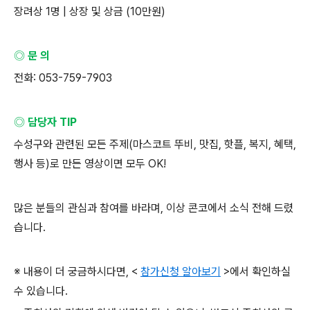
장려상
1
명
|
상장 및 상금
(10
만원
)
◎ 문 의
전화
: 053-759-7903
◎ 담당자
TIP
수성구와 관련된 모든 주제
(
마스코트 뚜비
,
맛집
,
핫플
,
복지
,
혜택
,
행사 등
)
로 만든 영상이면 모두
OK!
많은 분들의 관심과 참여를 바라며
,
이상 콘코에서 소식 전해 드렸
습니다
.
※ 내용이 더 궁금하시다면
, <
참가신청 알아보기
>
에서 확인하실
수 있습니다
.