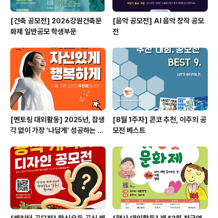
[건축 공모전] 2026강원건축문
[음악 공모전] AI 음악 창작 공모
화제 일반공모 학생부문
전
[멘토링 대외활동] 2025년, 잡생
[8월 1주차] 콘코 추천, 이주의 공
각 없이 가장 '나답게' 성공하는 법
모전 베스트
ㅣ자기계발 명상캠프