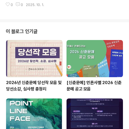
방유튜브 공모전○ 공모전 명칭: 제1회 도민안전 소방유튜
24:00까지- 접수방법 ..
0
0
2025. 10. 1.
브 공모전○ 공모분야: 쇼츠 동영상[40초 이내 가로(192
0x1080)동영상]○ 작품주제: 5개 주제 중 택1(화재예방,
응급환자 골든타임 확보, 생활안전, 주택용 소방시설, 재난
행동요령)○ 시상내역: 전북특별자치도지사 상장(최우수 1,
우수 2, 장려 5) 및 시상금 ◎ 참가자격대한민국 국민 누구
이 블로그 인기글
나(개인 또는 5인 이내 팀) ◎ 접수기간2025년 9월 5일
~ 2025년 10월 17일 ◎ 접수방법이메일 접수(ehdgus
123@korea.kr) ◎ 제출서류① 참가신청서, ② 작품파
일, ③ 작품설명서, ④ 개인정보 수집‧이용 동의서, ⑤..
2026년 신춘문예 당선작 모음 및
[신춘문예] 언론사별 2026 신춘
당선소감, 심사평 총정리
문예 공고 모음