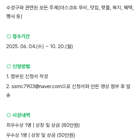
수성구와 관련된 모든 주제
(
마스코트 뚜비
,
맛집
,
핫플
,
복지
,
혜택
,
행사 등
)
◎ 접수기간
2025. 06. 04.(
수
) ~ 10. 20.(
월
)
◎ 신청방법
1.
첨부된 신청서 작성
2. ssmc7903@naver.com
으로 신청서와 만든 영상 첨부 후 발
송
◎ 시상내역
최우수상
1
명
|
상장 및 상금
(80
만원
)
우수상
1
명
|
상장 및 상금
(50
만원
)