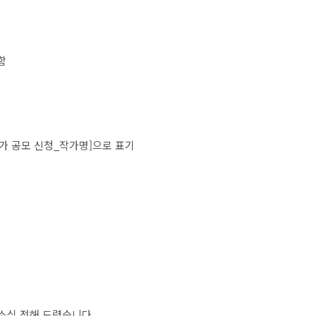
함
가 공모 신청
_
작가명
]
으로 표기
소식 전해 드렸습니다
.