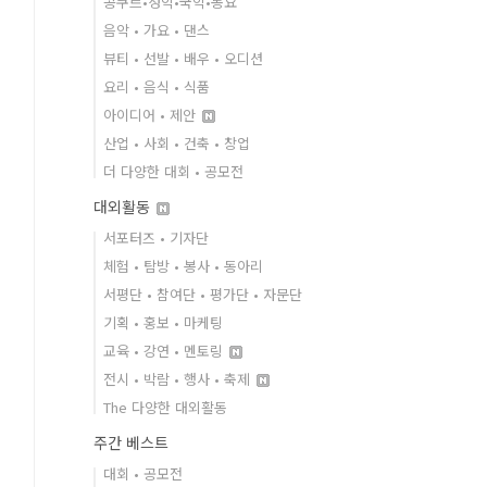
콩쿠르•성악•국악•동요
음악 • 가요 • 댄스
뷰티 • 선발 • 배우 • 오디션
요리 • 음식 • 식품
아이디어 • 제안
산업 • 사회 • 건축 • 창업
더 다양한 대회 • 공모전
대외활동
서포터즈 • 기자단
체험 • 탐방 • 봉사 • 동아리
서평단 • 참여단 • 평가단 • 자문단
기획 • 홍보 • 마케팅
교육 • 강연 • 멘토링
전시 • 박람 • 행사 • 축제
The 다양한 대외활동
주간 베스트
대회 • 공모전