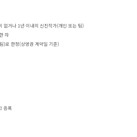
이 없거나
1
년 이내의 신진작가
(
개인 또는 팀
)
한 자
팀
)
로 한정
(
상영권 계약일 기준
)
고 증폭