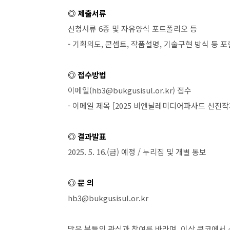
◎ 제출서류
신청서류
6
종 및 자유양식 포트폴리오 등
-
기획의도
,
콘셉트
,
작품설명
,
기술구현 방식 등 포
◎ 접수방법
이메일
(hb3@bukgusisul.or.kr)
접수
-
이메일 제목
[2025
비엔날레미디어파사드 신진작
◎ 결과발표
2025. 5. 16.(
금
)
예정
/
누리집 및 개별 통보
◎ 문 의
hb3@bukgusisul.or.kr
많은 분들의 관심과 참여를 바라며
,
이상 콘코에서 