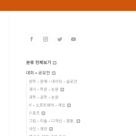
분류 전체보기
대회 • 공모전
문학 • 문예 • 네이밍 • 슬로건
경시 • 학문 • 논문
과학 • 공학 • 논문
IT • 소프트웨어 • 게임
스포츠
그림 • 미술 • 디자인 • 웹툰.
사진 • 영상