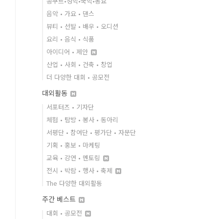
콩쿠르•성악•국악•동요
음악 • 가요 • 댄스
뷰티 • 선발 • 배우 • 오디션
요리 • 음식 • 식품
아이디어 • 제안
산업 • 사회 • 건축 • 창업
더 다양한 대회 • 공모전
대외활동
서포터즈 • 기자단
체험 • 탐방 • 봉사 • 동아리
서평단 • 참여단 • 평가단 • 자문단
기획 • 홍보 • 마케팅
교육 • 강연 • 멘토링
전시 • 박람 • 행사 • 축제
The 다양한 대외활동
주간 베스트
대회 • 공모전