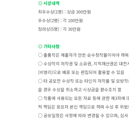
◎ 시상내역
최우수상
(1
명
) :
상금
300
만원
우수상
(2
명
) :
각
100
만원
장려상
(5
명
) :
각
30
만원
◎ 기타사항
○ 출품작은 제출자가 만든 순수창작물이어야 하며
○ 수상작의 저작권 및 소유권
,
지적재산권은 대전시
(
비영리
)
으로 배포 또는 편집되어 활용할 수 있음
○ 타 공모전 수상작 또는 타인의 저작물 및 모방
을 경우 수상을 취소하고 시상금을 환수조치 함
○ 작품에 사용되는 모든 자료 등에 관한 제
3
자에 
적 책임은 응모자 본인 책임으로 하며 수상 후 위
○ 공모일정은 사정에 따라 변경될 수 있으며
,
심사