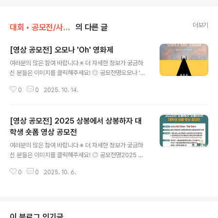
더보기
대회 • 공모전/사진 • 영상
의 다른 글
[영상 공모전] 오모나 'Oh' 영화제
글 내용
여러분의 많은 참여 바랍니다 ※ 더 자세한 정보가 궁금하
신 분들은 이미지를 클릭해주세요! ◎ 공모전명오모나 'O
h' 영화제 ◎ 공모개요50초 안에 담는 당신만의 이야기
0
0
2025. 10. 14.
◎ 공모주제자유 주제(단, 오모나 플랫폼, 문화예술, 오디
션 연관 가산점)예술과 함께하는 모든 순간은 한 편의 영화
가 될꺼라 생각합니다. ◎ 기간 및 일정2025년 9월 15일
[영상 공모전] 2025 상봉에서 상봉하자 대
- 10월 24일까지2025년 11월 01일 선정작 발표 및 시상
식 (장소 추후공지) ◎ 지원자격대한민국 국민 누구나 (개
학생 숏폼 영상 공모전
글 내용
인·팀, 전공·경력 무관) ◎ 접수방법오모나 'Oh' 영화제 공
여러분의 많은 참여 바랍니다 ※ 더 자세한 정보가 궁금하
식 홈페이지에 접수( 15일 이후 재공지 ) ◎ 출품규격- 길
신 분들은 이미지를 클릭해주세요! ◎ 공모전명2025 상
이: 50초 내외 (제목, 크레딧 제외)- 형태: 가로형 또는 세
봉에서 상봉하자! 대학생 숏폼 영상 공모전 ◎ 참가자격1.
로형 영상- 포맷: mp4, mov, mpg, avi, ..
0
0
2025. 10. 6.
(학교기준) 중랑,광진,노원,동대문구 소재 대학교 학부 재
(휴)학생2. (거주지기준) 주민등록상 주소지가 중랑구인,
대학교 학부 재(휴)학생- 주민등록초본상 전입일이 공고일
이전일 것→ 1이나 2 중 택 1 하여 개인 또는 최대 3인 이
내 팀으로 참가 가능→ 4년제,2년제 제한 없으며, 대학원
이 블로그 인기글