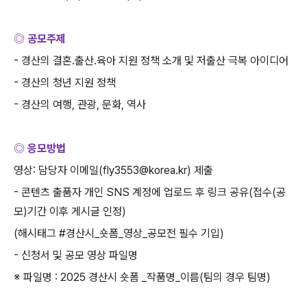
◎ 공모주제
-
경산의 결혼
․
출산
․
육아 지원 정책 소개 및 저출산 극복 아이디어
-
경산의 청년 지원 정책
-
경산의 여행
,
관광
,
문화
,
역사
◎ 응모방법
영상
:
담당자 이메일
(fly3553@korea.kr)
제출
-
콘텐츠 출품자 개인
SNS
계정에 업로드 후 링크 공유
(
접수
(
공
모
)
기간 이후 게시글 인정
)
(
해시태그
#
경산시
_
숏폼
_
영상
_
공모전 필수 기입
)
-
신청서 및 공모 영상 파일명
※ 파일명
: 2025
경산시 숏폼
_
작품명
_
이름
(
팀의 경우 팀명
)