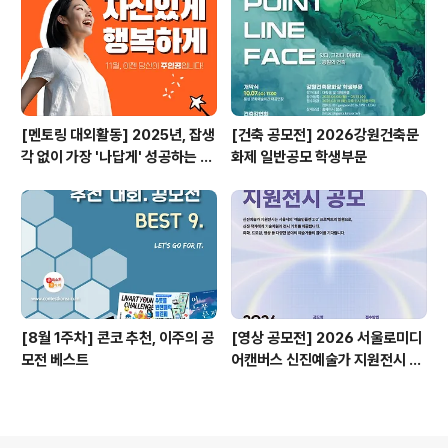
[멘토링 대외활동] 2025년, 잡생
[건축 공모전] 2026강원건축문
각 없이 가장 '나답게' 성공하는 법
화제 일반공모 학생부문
ㅣ자기계발 명상캠프
[8월 1주차] 콘코 추천, 이주의 공
[영상 공모전] 2026 서울로미디
모전 베스트
어캔버스 신진예술가 지원전시 공
모