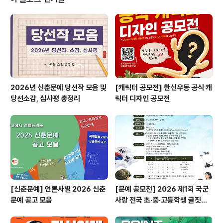
생 및 사이버/방송통신대 제외 ◎ 접수기간2025. 9. 15.
(월) ~ 2025. 10. 15.(수) ◎ 공모주제중랑구 상봉먹자골
목 로컬브랜드 상권을 홍보할 수 있는 숏폼 영상(40초)*별
도 제출규격은 공고문 확인 ◎ 시상내역총 작품수 30점, ..
2026년 신춘문예 당선작 모음 및
[캐릭터 공모전] 한신우동 공식 캐
당선소감, 심사평 총정리
릭터 디자인 공모전
[신춘문예] 언론사별 2026 신춘
[문예 공모전] 2026 제1회 국군
문예 공고 모음
사랑 전국 초·중·고등학생 글짓기
공모전