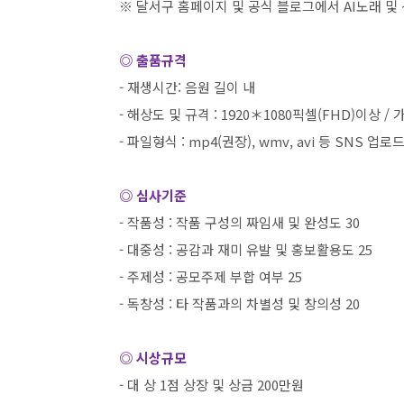
※ 달서구 홈페이지 및 공식 블로그에서
AI
노래 및
◎ 출품규격
-
재생시간
:
음원 길이 내
-
해상도 및 규격
: 1920
＊
1080
픽셀
(FHD)
이상
/
-
파일형식
: mp4(
권장
), wmv, avi
등
SNS
업로드
◎ 심사기준
-
작품성
:
작품 구성의 짜임새 및 완성도
30
-
대중성
:
공감과 재미 유발 및 홍보활용도
25
-
주제성
:
공모주제 부합 여부
25
-
독창성
:
타 작품과의 차별성 및 창의성
20
◎ 시상규모
-
대 상
1
점 상장 및 상금
200
만원