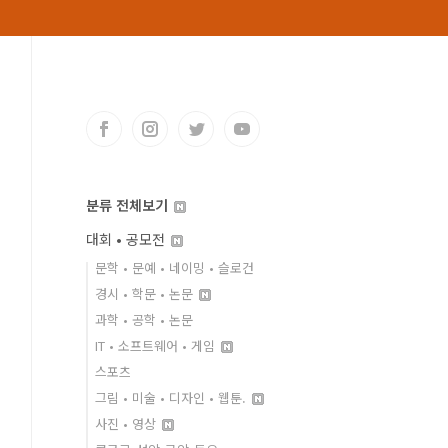
분류 전체보기
대회 • 공모전
문학 • 문예 • 네이밍 • 슬로건
경시 • 학문 • 논문
과학 • 공학 • 논문
IT • 소프트웨어 • 게임
스포츠
그림 • 미술 • 디자인 • 웹툰.
사진 • 영상