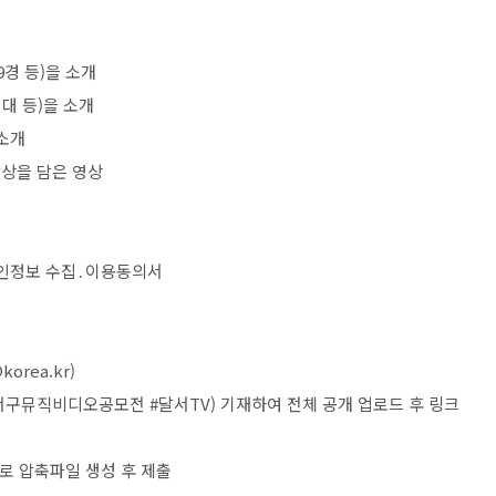
9
경 등
)
을 소개
대 등
)
을 소개
 소개
활상을 담은 영상
인정보 수집
․
이용동의서
@korea.kr)
서구뮤직비디오공모전
#
달서
TV)
기재하여 전체 공개 업로드 후 링크
로 압축파일 생성 후 제출