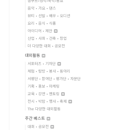
콩쿠르•성악•국악•동요
음악 • 가요 • 댄스
뷰티 • 선발 • 배우 • 오디션
요리 • 음식 • 식품
아이디어 • 제안
산업 • 사회 • 건축 • 창업
더 다양한 대회 • 공모전
대외활동
서포터즈 • 기자단
체험 • 탐방 • 봉사 • 동아리
서평단 • 참여단 • 평가단 • 자문단
기획 • 홍보 • 마케팅
교육 • 강연 • 멘토링
전시 • 박람 • 행사 • 축제
The 다양한 대외활동
주간 베스트
대회 • 공모전