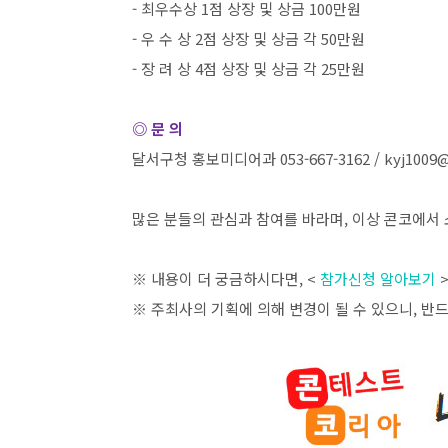
-
최우수상
1
점 상장 및 상금
100
만원
-
우 수 상
2
점 상장 및 상금 각
50
만원
-
장 려 상
4
점 상장 및 상금 각
25
만원
◎ 문 의
달서구청 홍보미디어과
053-667-3162 / kyj1009
많은 분들의 관심과 참여를 바라며
,
이상 콘코에서 
※ 내용이 더 궁금하시다면
, <
참가신청 알아보기
※ 주최사의 기획에 의해 변경이 될 수 있으니
,
반드