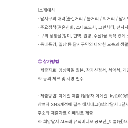
[
소재예시
]
-
달서구의 매력
(
즐길거리
/
볼거리
/
먹거리
/
달서
-
주요정책
(
결혼친화
,
스마트도시
,
그린시티
,
선사시
-
구의 상징물
(
장미
,
편백
,
원앙
,
수달
)
을 특색 있게
-
동네풍경
,
일상 등 달서구민의 다양한 모습과 생
◎ 참가방법
-
제출자료
:
영상파일 원본
,
참가신청서
,
서약서
,
개
※ 동의 체크 및 서명 필수
-
제출방법
:
이메일 제출
(
담당자 이메일
: kyj1009
참여자
SNS
계정에 필수 해시태그
(#
희망달서
#
달
주소와 제출자료 이메일로 제출
※ 희망달서
AI
노래 뮤직비디오 공모전
_
이름
(
팀
)
으