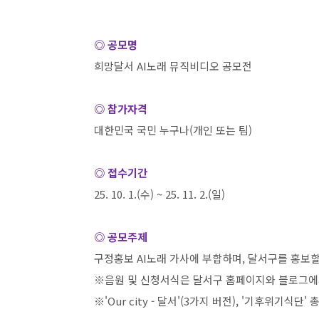
◎ 공모명
희망달서
AI
노래 뮤직비디오 공모전
◎ 참가자격
대한민국 국민 누구나
(
개인 또는 팀
)
◎ 접수기간
25. 10. 1.(
수
) ~ 25. 11. 2.(
일
)
◎ 공모주제
구정홍보
AI
노래 가사에 부합하며
,
달서구를 홍보할
※음원 및 신청서식은 달서구 홈페이지와 블로그에
※
'Our city -
달서
'(3
가지 버전
), '
기후위기식단
'