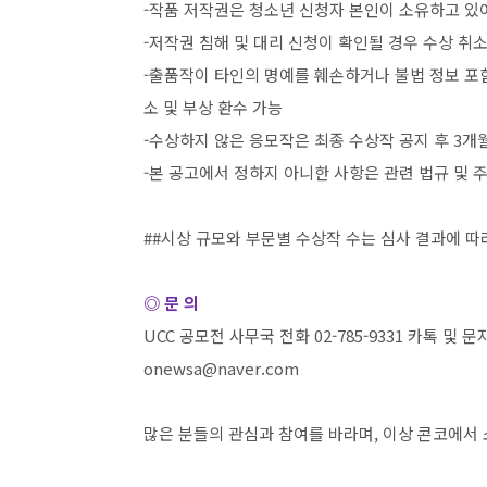
-
작품 저작권은 청소년 신청자 본인이 소유하고 있
-
저작권 침해 및 대리 신청이 확인될 경우 수상 취
-
출품작이 타인의 명예를 훼손하거나 불법 정보 포
소 및 부상 환수 가능
-
수상하지 않은 응모작은 최종 수상작 공지 후
3
개월
-
본 공고에서 정하지 아니한 사항은 관련 법규 및 
##
시상 규모와 부문별 수상작 수는 심사 결과에 따
◎ 문 의
UCC
공모전 사무국 전화
02-785-9331
카톡 및 문
onewsa@naver.com
많은 분들의 관심과 참여를 바라며
,
이상 콘코에서 