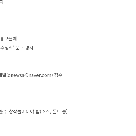
공
 홍보물에
 수상작
'
문구 명시
메일
(onewsa@naver.com)
접수
 순수 창작물이어야 함
(
소스
,
폰트 등
)