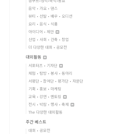
콩쿠르•성악•국악•동요
음악 • 가요 • 댄스
뷰티 • 선발 • 배우 • 오디션
요리 • 음식 • 식품
아이디어 • 제안
산업 • 사회 • 건축 • 창업
더 다양한 대회 • 공모전
대외활동
서포터즈 • 기자단
체험 • 탐방 • 봉사 • 동아리
서평단 • 참여단 • 평가단 • 자문단
기획 • 홍보 • 마케팅
교육 • 강연 • 멘토링
전시 • 박람 • 행사 • 축제
The 다양한 대외활동
주간 베스트
대회 • 공모전