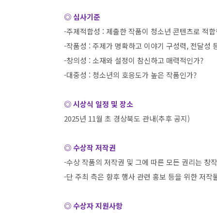
◎ 심사기준
-
주제적합성
:
제출한 작품이 청소년 콘텐츠로 적
-
작품성
:
주제가 명확하고 이야기 구성력
,
전달성 
-
창의성
:
소재와 설정이 참신하고 매력적인가
?
-
대중성
:
청소년의 호응도가 높은 작품인가
?
◎ 시상식 일정 및 장소
2025
년
11
월 초 경상북도 관내
(
추후 공지
)
◎ 수상작 저작권
-
수상 작품의 저작권 및 그에 따른 모든 권리는 창
-
단 주최 측은 향후 행사 관련 홍보 등을 위한 저작
◎ 수상자 지원사항