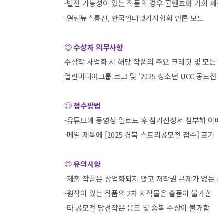
-
발전 가능성이 있는 작품의 경우 콘텐츠화 기회 제
-
열린뉴스통신
,
한국인터넷기자협회 언론 보도
◎ 수상자 의무사항
수상작 사업화 시 해당 작품의 주요 크레딧 및 모든
열린미디어그룹 로고 및
'2025
청소년
UCC
공모전
◎ 접수방법
-
유튜브에 동영상 업로드 후 참가신청서 첨부해 이
-
메일 제목에
[2025
경북 스토리공모전 접수
]
표기
◎ 유의사항
-
제출 작품은 상업화되지 않고 저작권 문제가 없는
-
원작이 있는 작품의
2
차 저작물은 출품이 불가함
-
타 공모전 당선작은 응모 및 중복 수상이 불가함