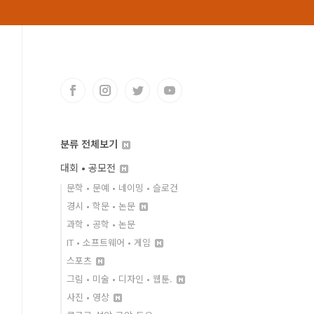
분류 전체보기
대회 • 공모전
문학 • 문예 • 네이밍 • 슬로건
경시 • 학문 • 논문
과학 • 공학 • 논문
IT • 소프트웨어 • 게임
스포츠
그림 • 미술 • 디자인 • 웹툰.
사진 • 영상