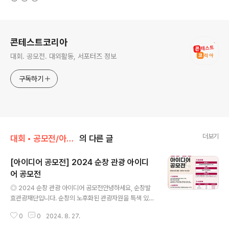
로그 정보
콘테스트코리아
대회. 공모전. 대외활동, 서포터즈 정보
구독하기
더보기
대회 • 공모전/아이디어 • 제안
의 다른 글
[아이디어 공모전] 2024 순창 관광 아이디
어 공모전
글 내용
◎ 2024 순창 관광 아이디어 공모전안녕하세요, 순창발
효관광재단입니다. 순창의 노후화된 관광자원을 특색 있는
상품으로 재탄생시키고,최신 트렌드를 반영한 혁신 콘텐츠
0
0
2024. 8. 27.
를 발굴하여 지역 관광 경쟁력을 강화하고자 합니다. ◎ 공
모주제순창 관광지를 활성화 시킬 수 있는 모든 아이디어