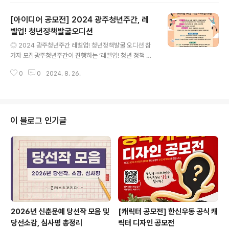
공모(예시 : 순창의 맛과 음식, 순창 웰니스, 순창 블레저(비
[아이디어 공모전] 2024 광주청년주간, 레
즈니스＋레저), 순창의 길, 가성비, 럭셔리 관광 등) ◎ 응
모자격(만 19세 이상) 순창군 관광에 관심 있는 누구나 ◎
벨업! 청년정책발굴오디션
글 내용
접수기간2024. 8. 5.(월) ~ 2024. 9. 6.(금) 18:00 ※상
◎ 2024 광주청년주간 레벨업! 청년정책발굴 오디션 참
황에 따라 변동될 수 있음 ◎ 접수분야개인, 팀 中 택1* 개
가자 모집광주청년주간이 진행하는 ‘레벨업! 청년 정책 발
인(1인 이상) 또는 팀(2인 이상) 단위 지원 가능* 개인, 팀
굴 오디션’에 참가자를 모집합니다. 광주 청년들의 생활 속
중복지원 불가 (팀 구성원 포함)* 팀 구성인..
0
0
2024. 8. 26.
에서 느낀 참신한 아이디어가 정책에 반영될 수 있도록 청
년들의 몸소 느끼는, 필요로 하는 정책들을 발굴하고자 청
년 정책에 많은 관심을 가지고 계신 광주 청년들께서 많은
지원과 관심 부탁드리며 아래와 같이 참가자를 모집합니
다. ◎ 공모주제성장, 발전, 문화, 청년, 노력, 희망, 비전 등
이 블로그 인기글
이미지를 제작할 수 있는 키워드와 대표 이미지를 만들어
제출(로고, 심벌, 대상을 특정 지을 수 있는 인물 이미지는
제외) ◎ 지원자격19세 이상 39세 이하의 청년 ◎ 기간
및 일정2024년 8월 16일 ~ 9월 6일, 18시 까지 접수최
종 발표 및 세부..
2026년 신춘문예 당선작 모음 및
[캐릭터 공모전] 한신우동 공식 캐
당선소감, 심사평 총정리
릭터 디자인 공모전