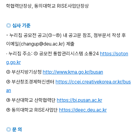
학협력단장상
,
동의대학교
RISE
사업단장상
◎ 심사 기준
-
누리집 공모전 공고
(①~⑤)
내 공고문 참조
,
첨부문서 작성 후
이메일
(changup@deu.ac.kr)
제출
· 누리집 주소
: ①
공모전 통합관리시스템 소통
24
https://soton
g.go.kr
② 부산지방기상청
http://www.kma.go.kr/busan
③ 부산창조경제혁신센터
https://ccei.creativekorea.or.kr/bus
an
④ 부산대학교 산학협력단
https://bi.pusan.ac.kr
⑤ 동의대학교
RISE
사업단
https://deec.deu.ac.kr
◎ 문 의