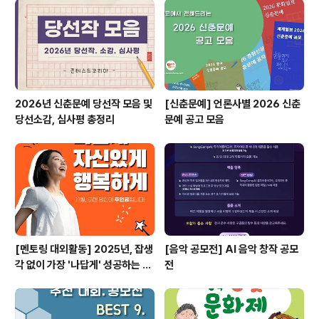
램 ◎ 참가대상중소벤처기업진흥공단에 관심이 있는 대한
민국 국민 누구나 ◎ 공모일정- 응모기간 : 2025. 04.30
(수) - 05.30 (금)- 1차..
2026년 신춘문예 당선작 모음 및
[신춘문예] 언론사별 2026 신춘
당선소감, 심사평 총정리
문예 공고 모음
[멘토링 대외활동] 2025년, 잡생
[음악 공모전] AI 음악 창작 공모
각 없이 가장 '나답게' 성공하는 법
전
ㅣ자기계발 명상캠프