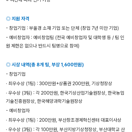
◎ 지원 자격
-
창업기업
:
부울경 소재 기업 또는 단체
(
창업
7
년 미만 기업
)
-
예비창업자
:
예비창업팀
(
전국 예비창업자 및 대학생 등
/
팀 인
원 제한은 없으나 반드시 팀명으로 참여
)
◎ 시상 내역
(
총
8
개 팀
,
부상
1,600
만원
)
-
창업기업
· 최우수상
(1
팀
) : 300
만원
+
상품권
200
만원
,
기상청장상
· 우수상
(3
팀
) :
각
200
만원
,
한국기상산업기술원장상
,
한국농업
기술진흥원장상
,
한국해양과학기술원장상
-
예비창업자
· 최우수상
(1
팀
) : 200
만원
,
부산창조경제혁신센터 대표이사상
· 우수상
(3
팀
) :
각
100
만원
,
부산지방기상청장상
,
부산대학교 산