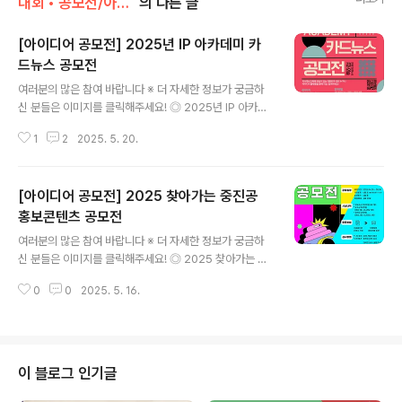
대회 • 공모전/아이디어 • 제안
의 다른 글
[아이디어 공모전] 2025년 IP 아카데미 카
드뉴스 공모전
글 내용
여러분의 많은 참여 바랍니다 ※ 더 자세한 정보가 궁금하
신 분들은 이미지를 클릭해주세요! ◎ 2025년 IP 아카데
미 카드뉴스 공모전IP 아카데미에 대한 국민의 관심과 참
1
2
2025. 5. 20.
여를 유도하고 창의적인 홍보 콘텐츠 확보 및 자발적 확산
을 도모하기 위해 아래와 같이 공모하오니 많은 참여 바랍
니다. ◎ 참가자격대한민국 국민 누구나(개인 자격으로만
[아이디어 공모전] 2025 찾아가는 중진공
참가가능하며, 1인 최대 3개까지 제출 가능) ◎ 추진기관
(주최) 특허청, (주관) 한국발명진흥회 ◎ 접수기간2025.
홍보콘텐츠 공모전
글 내용
4. 28.(월) ~ 2025. 5. 30.(금) 24:00 ◎ 공모주제IP 아
여러분의 많은 참여 바랍니다 ※ 더 자세한 정보가 궁금하
카데미 홍보를 위한 카드뉴스 제작 ◎ 접수방법한국발명진
신 분들은 이미지를 클릭해주세요! ◎ 2025 찾아가는 중
흥회 아이디어로 사이트를 통한 온라인 접수 ◎ 시상규모-
진공 홍보콘텐츠 공모전중진공이 찾아간다면,당신은 어떤
최우수상 (1개 작품) ..
0
0
2025. 5. 16.
이야기를 들려줄 건가요?‘2025 찾아가는 중진공 홍보 콘
텐츠 공모전’이국민 여러분을 애타게 기다립니다 ◎ 공모
부문- 영상 : 30초 내외의 홍보영상- 시나리오 : 6컷 이내
의 스토리보드 형식 홍보 아이디어 ◎ 공모주제[찾아가는
중진공]을 소개하는 홍보콘텐츠찾아가는 중진공이란?중진
이 블로그 인기글
공이 기업에 직접 찾아가 맞춤 지원하는 현장 소통 프로그