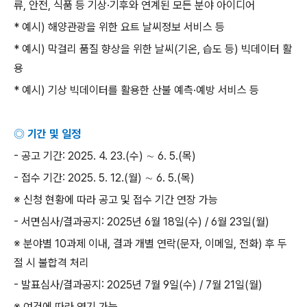
류
,
안전
,
식품 등 기상
·
기후와 연계된 모든 분야 아이디어
*
예시
)
해양관광을 위한 요트 날씨정보 서비스 등
*
예시
)
막걸리 품질 향상을 위한 날씨
(
기온
,
습도 등
)
빅데이터 활
용
*
예시
)
기상 빅데이터를 활용한 산불 예측
·
예방 서비스 등
◎ 기간 및 일정
-
공고 기간
: 2025. 4. 23.(
수
) ∼ 6. 5.(
목
)
-
접수 기간
: 2025. 5. 12.(
월
) ∼ 6. 5.(
목
)
※ 신청 현황에 따라 공고 및 접수 기간 연장 가능
-
서면심사
/
결과공지
: 2025
년
6
월
18
일
(
수
) / 6
월
23
일
(
월
)
※ 분야별
10
과제 이내
,
결과 개별 연락
(
문자
,
이메일
,
전화
)
후 두
절 시 불합격 처리
-
발표심사
/
결과공지
: 2025
년
7
월
9
일
(
수
) / 7
월
21
일
(
월
)
※ 여건에 따라 연기 가능