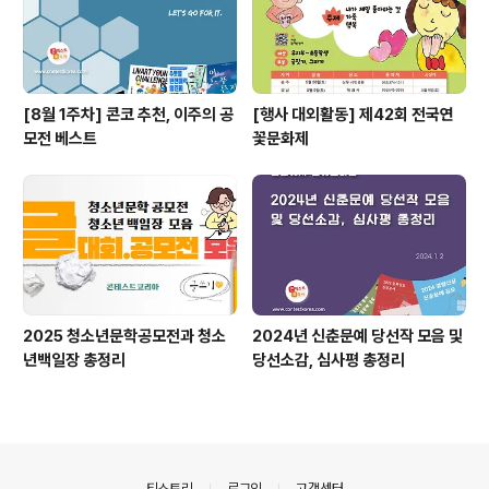
[8월 1주차] 콘코 추천, 이주의 공
[행사 대외활동] 제42회 전국연
모전 베스트
꽃문화제
2025 청소년문학공모전과 청소
2024년 신춘문예 당선작 모음 및
년백일장 총정리
당선소감, 심사평 총정리
의안내
티스토리
로그인
고객센터