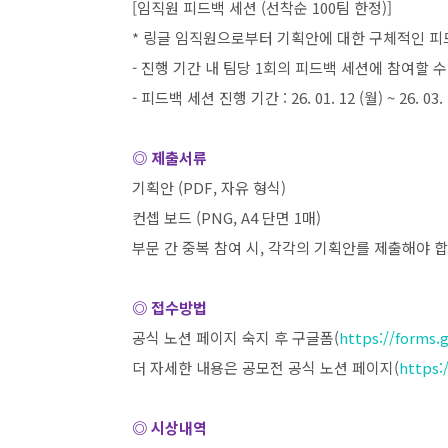
[
임직원 피드백 세션
(
선착순
100
팀 한정
)]
*
링글 임직원으로부터 기획안에 대한 구체적인 피
-
진행 기간 내 팀당
1
회의 피드백 세션에 참여할 
-
피드백 세션 진행 기간
: 26. 01. 12 (
월
) ~ 26. 03.
◎ 제출서류
기획안
(PDF,
자유 형식
)
컨셉 보드
(PNG, A4
단면
1
매
)
부문 간 중복 참여 시
,
각각의 기획안를 제출해야 
◎ 접수방법
공식 노션 페이지 숙지 후 구글폼
(
https://forms
더 자세한 내용은 공모전 공식 노션 페이지
(
https:
◎ 시상내역