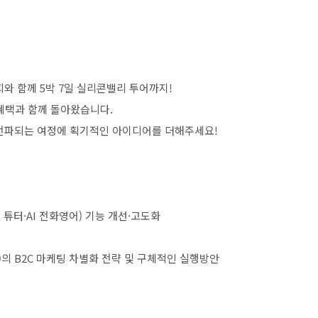
회와 함께
5
박
7
일 실리콘밸리 투어까지
!
혜택과 함께 돌아왔습니다
.
 전파되는 여정에 획기적인 아이디어를 더해주세요
!
I
튜터
·AI
전화영어
)
기능 개선
·
고도화
)
의
B2C
마케팅 차별화 전략 및 구체적인 실행방안