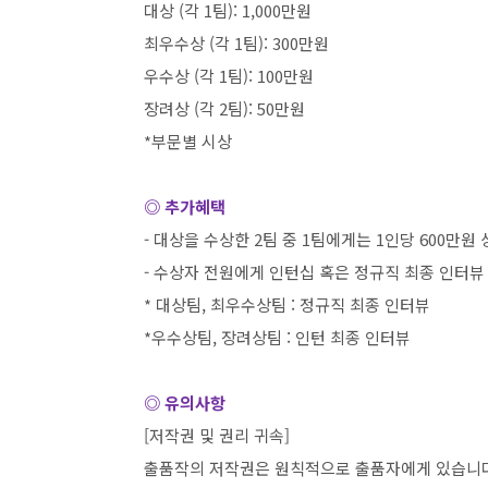
대상
(
각
1
팀
): 1,000
만원
최우수상
(
각
1
팀
): 300
만원
우수상
(
각
1
팀
): 100
만원
장려상
(
각
2
팀
): 50
만원
*
부문별 시상
◎ 추가혜택
-
대상을 수상한
2
팀 중
1
팀에게는
1
인당
600
만원 
-
수상자 전원에게 인턴십 혹은 정규직 최종 인터뷰
*
대상팀
,
최우수상팀
:
정규직 최종 인터뷰
*
우수상팀
,
장려상팀
:
인턴 최종 인터뷰
◎ 유의사항
[
저작권 및 권리 귀속
]
출품작의 저작권은 원칙적으로 출품자에게 있습니