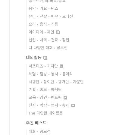
콩쿠르•성악•국악•동요
음악 • 가요 • 댄스
뷰티 • 선발 • 배우 • 오디션
요리 • 음식 • 식품
아이디어 • 제안
산업 • 사회 • 건축 • 창업
더 다양한 대회 • 공모전
대외활동
서포터즈 • 기자단
체험 • 탐방 • 봉사 • 동아리
서평단 • 참여단 • 평가단 • 자문단
기획 • 홍보 • 마케팅
교육 • 강연 • 멘토링
전시 • 박람 • 행사 • 축제
The 다양한 대외활동
주간 베스트
대회 • 공모전