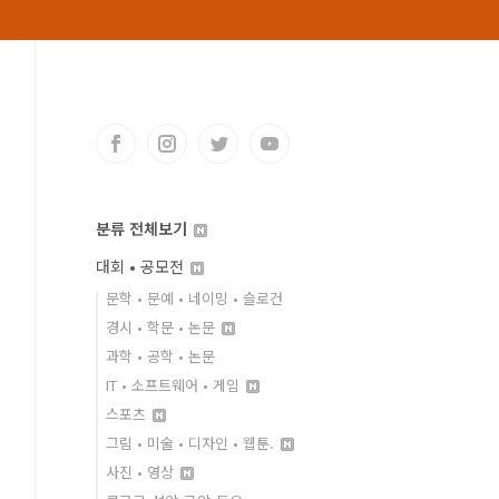
분류 전체보기
대회 • 공모전
문학 • 문예 • 네이밍 • 슬로건
경시 • 학문 • 논문
과학 • 공학 • 논문
IT • 소프트웨어 • 게임
스포츠
그림 • 미술 • 디자인 • 웹툰.
사진 • 영상