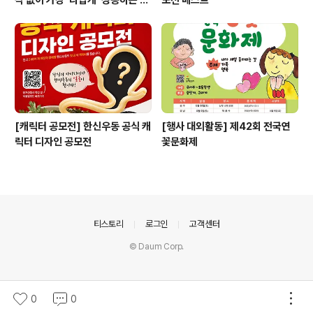
각 없이 가장 '나답게' 성공하는 법
모전 베스트
ㅣ자기계발 명상캠프
[캐릭터 공모전] 한신우동 공식 캐
[행사 대외활동] 제42회 전국연
릭터 디자인 공모전
꽃문화제
의안내
티스토리
로그인
고객센터
© Daum Corp.
0
0