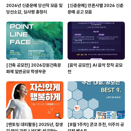
2026년 신춘문예 당선작 모음 및
[신춘문예] 언론사별 2026 신춘
당선소감, 심사평 총정리
문예 공고 모음
[건축 공모전] 2026강원건축문
[음악 공모전] AI 음악 창작 공모
화제 일반공모 학생부문
전
[멘토링 대외활동] 2025년, 잡생
[8월 1주차] 콘코 추천, 이주의 공