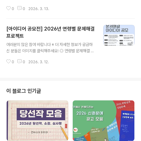
커리어 챌린지 ◎ 이런분들이라면, 지금 바로 도전하세요!
0
0
2026. 3. 13.
• 산업과 시장의 문제를 직접 정의하고 해결해보고 싶은 분
• AI·블록체인 기반 비즈니스 아이디어를 설계해보고 싶은
분• 자신의 기획력과 문제 해결 역량을 실전에서 증명하고
[아이디어 공모전] 2026년 연령별 문제해결
싶은 분 ◎ 챌린지 주제• 예선: 직접 경험하거나 관찰한 산
업·시장 내 반복되는 문제를 정의하고, 왜 해결되지 않는지
프로젝트
글 내용
분석한 뒤 AI/블록체인이 만들 수 있는 변화의 가능성을 제
여러분의 많은 참여 바랍니다 ※ 더 자세한 정보가 궁금하
시하세요.• 본선: 제공된 자원($500 상당의 USDT)을 활
신 분들은 이미지를 클릭해주세요! ◎ 연령별 문제해결 프
용하여 자율적으로 실험을 설계/실행하고 결과 도출하세
로젝트왜 아무도 고칠 생각을 안하지? 대전시민들이 일상
요. ◎ 모집 대상• 국내·외 대학 및 대학원 재학생 (휴학생
0
0
2026. 3. 12.
생활에서 겪는 문제점들을 직접 발굴하고 해결해볼 수 있
포함, 전공 제한 ..
는 프로젝트입니다.누구나 어떤 주제든 상관없이 마음껏
도전해주세요! ◎ 공모 주제- 청년층(2030) 세대의 연령
별 문제- 중.장년층(405) 세대의 연령별 문제- 시니어층
(60~) 세대의 연령별 문제 지정공모 또는 자유공모 중 선
이 블로그 인기글
택* 센터에서 정해준 지정주제 또는 자유롭게 선택하여 공
모하는 자유주제 (공모내용 확인) ◎ 참가자격대전시민 누
구나(20대~60대) ◎ 접수기간2026.2.24.(화)~3.20.
(금) ◎ 접수방법홈페이지 접수 (https://www.common
z042.kr) 또..