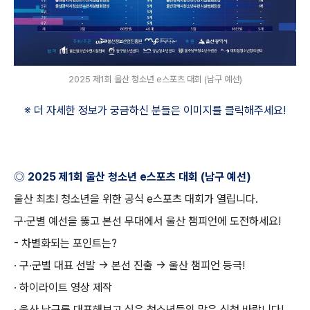
2025 제1회 울산 청소년 e스포츠 대회 (남구 예선)
※ 더 자세한 정보가 궁금하신 분들은 이미지를 클릭해주세요
!
◎
2025
제
1
회 울산 청소년
e
스포츠 대회
(
남구 예선
)
울산 최초
!
청소년을 위한 공식
e
스포츠 대회가 열립니다
.
구·군별 예선을 뚫고 본선 무대에서 울산 챔피언에 도전하세요
!
-
차별화되는 포인트는
?
· 구
·
군별 대표 선발
→
본선 진출
→
울산 챔피언 등극
!
· 하이라이트 영상 제작
· 울산 남구를 대표해보고 싶은 청소년들의 많은 신청 바랍니다
!