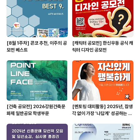
[8월 1주차] 콘코 추천, 이주의 공
[캐릭터 공모전] 한신우동 공식 캐
모전 베스트
릭터 디자인 공모전
[건축 공모전] 2026강원건축문
[멘토링 대외활동] 2025년, 잡생
화제 일반공모 학생부문
각 없이 가장 '나답게' 성공하는 법
ㅣ자기계발 명상캠프