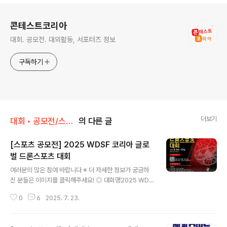
로그 정보
콘테스트코리아
대회. 공모전. 대외활동, 서포터즈 정보
구독하기
더보기
대회 • 공모전/스포츠
의 다른 글
[스포츠 공모전] 2025 WDSF 코리아 글로
벌 드론스포츠 대회
글 내용
여러분의 많은 참여 바랍니다 ※ 더 자세한 정보가 궁금하
신 분들은 이미지를 클릭해주세요! ◎ 대회명2025 WDS
F 코리아 글로벌 드론스포츠 대회 ◎ 드론 스포츠 종목▶
0
6
2025. 7. 23.
드론농구 : 3대3 경기, 원형가드가 있는 모델 사용 (2분 3
쿼터 경기)▶ 실내 드론레이싱 : 지정된 코스 단시간 완주
(가드가 있는 드론 볼 사용) ◎ 드론농구팀구성 : 3:3 / 팀