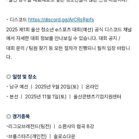
-
디스코드
https://discord.gg/ArCRsRjpfs
2025
제
1
회 울산 청소년
e
스포츠 대회
(
예선
)
공식 디스코드 채널
에서 자세한 대회 정보를 만나보실 수 있습니다
.
대회 공지
/
대회 문의
/
팀원 찾기 등 모든 절차가 진행되니 필히 입장 바랍니
다
.
◎ 일정 및 장소
-
남구 예선 ㅣ
2025
년
9
월
20
일
(
토
)
ㅣ 온라인
-
본선 ㅣ
2025
년
11
월
1
일
(
토
)
ㅣ 울산콘텐츠기업지원센터
◎ 경기종목
-
리그오브레전드
(
팀전
)
ㅣ 소환사의 협곡
8
강
-
브롤스타즈
(
개인전
)
ㅣ 솔로쇼다운