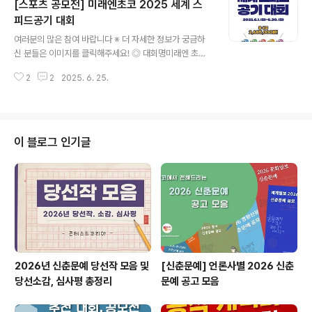
[스포츠 공모전] 미래엔초코 2025 세계 스
대항전경기방식 : 2분 3쿼터, 공격시간 24초(득점 시 공수
전환)드론 규정 : 원형구로 둘러 쌓인 드론, 2셀 배터리경기
피드공기 대회
글 내용
규정 : http://www.youtube/@wdsf9116 ◎ 실내드론
여러분의 많은 참여 바랍니다 ※ 더 자세한 정보가 궁금하
레이싱경기인원 : 개인전경기방식 : 장애물 설치된 코스를
신 분들은 이미지를 클릭해주세요! ◎ 대회명미래엔 초코
가장 빠른 시간에 완주드론 규정 : 원형구로 둘러 쌓인 드
2025 세계 스피드공기 대회 ◎ 대회 목적전통 놀이를 현
론, 2셀 배터리 ◎ 참가자격대회등급 : 초,..
2
2
2025. 6. 25.
대적으로 계승하고, 학생과 교사가 함께 즐길 수 있는 건강
한 뉴스포츠 문화 확산을 위함 ◎ 스피드공기란?전통 놀이
인 공기놀이를 스피드스택스처럼 시간을 재는 기록경기로
발전시킨 뉴스포츠 ◎ 스피드공기 방법 및 규칙영상 참고
- https://youtu.be/TOZCThnqXpk?si=YL4Qn3Q
이 블로그 인기글
b_canncMl ◎ 대상초등학생 및 재직 교사*이번 2025
대회는 학교 현장에서의 참여 확산과 교육적 활용을 높이
기 위해 초등학생과 재직 교사로 참가 대상을 한정하였습
니다. ◎ 참가부가. 초등학생부: 전국의 초등학생 누구나
참가 가능나. 교사부..
2026년 신춘문예 당선작 모음 및
[신춘문예] 언론사별 2026 신춘
당선소감, 심사평 총정리
문예 공고 모음