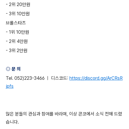
- 2
위
20
만원
- 3
위
10
만원
브롤스타즈
- 1
위
10
만원
- 2
위
4
만원
- 3
위
2
만원
◎ 문 의
Tel. 052)223-3466
ㅣ 디스코드
:
https://discord.gg/ArCRsR
jpfs
많은 분들의 관심과 참여를 바라며
,
이상 콘코에서 소식 전해 드렸
습니다
.