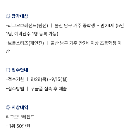
◎ 참가대상
-
리그오브레전드
(
팀전
)
ㅣ 울산 남구 거주 중학생
~
만
24
세
(5
인
1
팀
,
예비선수
1
명 등록 가능
)
-
브롤스타즈
(
개인전
)
ㅣ 울산 남구 거주 만
9
세 이상 초등학생 이
상
◎ 접수안내
-
접수기한 ㅣ
8/28(
목
)~9/15(
월
)
-
접수방법 ㅣ 구글폼 접속 후 제출
◎ 시상내역
리그오브레전드
- 1
위
50
만원