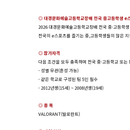
◎ 대경문화예술고등학교장배 전국 중고등학생
e
2026
대경문화예술고등학교장배 전국 중
·
고등학생
전국의
e
스포츠를 즐기는 중
,
고등학생들의 많은 지
◎ 참가자격
다음 조건을 모두 충족하며 전국 중
·
고등학교 또는 
-
성별 무관
(
혼성 가능
)
-
같은 학교로 구성된 팀
5
인 필수
- 2012
년생
(15
세
) ~ 2008
년생
(19
세
)
◎ 종 목
VALORANT(
발로란트
)