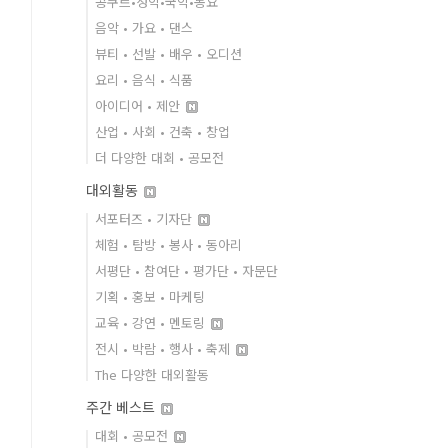
콩쿠르•성악•국악•동요
음악 • 가요 • 댄스
뷰티 • 선발 • 배우 • 오디션
요리 • 음식 • 식품
아이디어 • 제안
산업 • 사회 • 건축 • 창업
더 다양한 대회 • 공모전
대외활동
서포터즈 • 기자단
체험 • 탐방 • 봉사 • 동아리
서평단 • 참여단 • 평가단 • 자문단
기획 • 홍보 • 마케팅
교육 • 강연 • 멘토링
전시 • 박람 • 행사 • 축제
The 다양한 대외활동
주간 베스트
대회 • 공모전