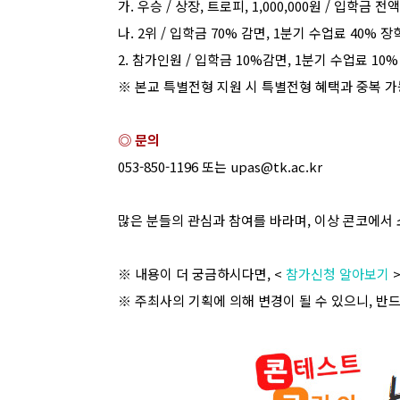
가
.
우승
/
상장
,
트로피
, 1,000,000
원
/
입학금
전액
나
. 2
위
/
입학금
70%
감면
, 1
분기
수업료
40%
장
2.
참가인원
/
입학금
10%
감면
, 1
분기
수업료
10
※
본교
특별전형
지원
시
특별전형
혜택과
중복
가
◎ 문의
053-850-1196
또는
upas@tk.ac.kr
많은 분들의 관심과 참여를 바라며
,
이상 콘코에서 
※ 내용이 더 궁금하시다면
, <
참가신청 알아보기
※ 주최사의 기획에 의해 변경이 될 수 있으니
,
반드