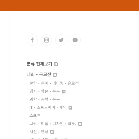
분류 전체보기
대회 • 공모전
문학 • 문예 • 네이밍 • 슬로건
경시 • 학문 • 논문
과학 • 공학 • 논문
IT • 소프트웨어 • 게임
스포츠
그림 • 미술 • 디자인 • 웹툰.
사진 • 영상