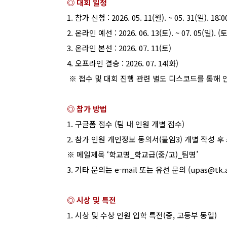
◎ 대회 일정
1.
참가 신청
: 2026. 05. 11(
월
). ~ 05. 31(
일
). 18:0
2.
온라인 예선
: 2026. 06. 13(
토
). ~ 07. 05(
일
). (
3.
온라인 본선
: 2026. 07. 11(
토
)
4.
오프라인 결승
: 2026. 07. 14(
화
)
※
접수 및 대회 진행 관련 별도 디스코드를 통해 
◎ 참가 방법
1.
구글폼
접수
(
팀
내
인원
개별
접수
)
2.
참가
인원
개인정보
동의서
(
붙임
3)
개별
작성
후
※
메일제목
‘
학교명
_
학교급
(
중
/
고
)_
팀명
’
3.
기타
문의는
e-mail
또는
유선
문의
(upas@tk.a
◎ 시상 및 특전
1.
시상
및
수상
인원
입학
특전
(
중
,
고등부
동일
)