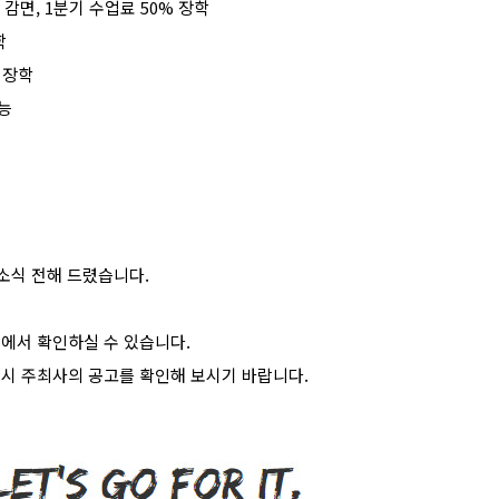
감면
, 1
분기
수업료
50%
장학
학
%
장학
능
소식 전해 드렸습니다
.
>
에서 확인하실 수 있습니다
.
시 주최사의 공고를 확인해 보시기 바랍니다
.