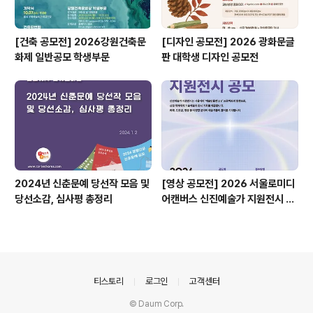
[건축 공모전] 2026강원건축문
[디자인 공모전] 2026 광화문글
화제 일반공모 학생부문
판 대학생 디자인 공모전
2024년 신춘문예 당선작 모음 및
[영상 공모전] 2026 서울로미디
당선소감, 심사평 총정리
어캔버스 신진예술가 지원전시 공
모
의안내
티스토리
로그인
고객센터
© Daum Corp.