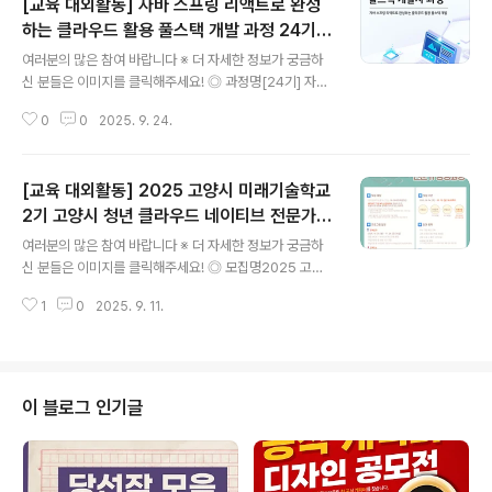
[교육 대외활동] 자바 스프링 리액트로 완성
하는 클라우드 활용 풀스택 개발 과정 24기
글 내용
훈련생 모집
여러분의 많은 참여 바랍니다 ※ 더 자세한 정보가 궁금하
신 분들은 이미지를 클릭해주세요! ◎ 과정명[24기] 자바
스프링 리액트로 완성하는 클라우드 활용 풀스택 개발 ◎
0
0
2025. 9. 24.
모집개요- IT 분야로의 취업을 희망하는 미취업 청년를 기
업에서 필요로 하는 실무 인재로 양성하는 과정입니다.- 구
직 희망 청년을 디지털 핵심 인재로 키우기 위해 현장 실무
[교육 대외활동] 2025 고양시 미래기술학교
프로젝트 위주로 수업이 편성되어 있습니다.- 훈련생은 팀
프로젝트를 통해 포트폴리오를 완성하며 비전공자/전공자
2기 고양시 청년 클라우드 네이티브 전문가
글 내용
모두 성공적인 취업 활동이 가능합니다.- 한국정보교육원
양성과정
여러분의 많은 참여 바랍니다 ※ 더 자세한 정보가 궁금하
은 2021년 고용노동부 선정 베스트직업훈련기관으로서
신 분들은 이미지를 클릭해주세요! ◎ 모집명2025 고양
클라우드 등 4차산업혁명 IT 분야 전문 교육훈련기관입니
시 미래기술학교 -고양시 청년 클라우드 네이티브 전문가
다. ◎ 기간 및 일정- 신청기간 : 2025-09-01 ~ 2025-
1
0
2025. 9. 11.
양성과정 ◎ 신청자격경기도에 주소지를 둔 18세 이상 ~3
10-31- 교육기간 :..
9세 이하 청년 미취업자 (※ 모집공고일 기준) ◎ 모집인원
15명 ◎ 접수기간2025. 9. 4. (목) ~ 10. 12. (일) ◎ 교
육기간2025. 10. 20. (월) ~ 11. 28. (월) ◎ 교육장소고
양시 내일꿈제작소 A동 3층 클래스룸 1 (고양시 덕양구 은
이 블로그 인기글
빛로 72) ◎ 교육내용- 1주차: 클라우드 기본 이해와 CSP
활용- 2주차: 부하분산과 오토스케일링 실습- 3주차: 컨테
이너와 도커의 기초 및 활용- 4주차: IaC 기반 자동화 도구
Ansible 입문- 5주차:..