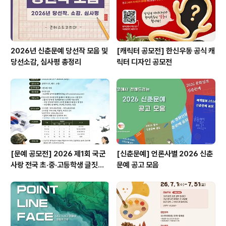
2026년 신춘문예 당선작 모음 및
[캐릭터 공모전] 한신우동 공식 캐
당선소감, 심사평 총정리
릭터 디자인 공모전
[문예 공모전] 2026 제1회 국군
[신춘문예] 언론사별 2026 신춘
사랑 전국 초·중·고등학생 글짓기
문예 공고 모음
공모전