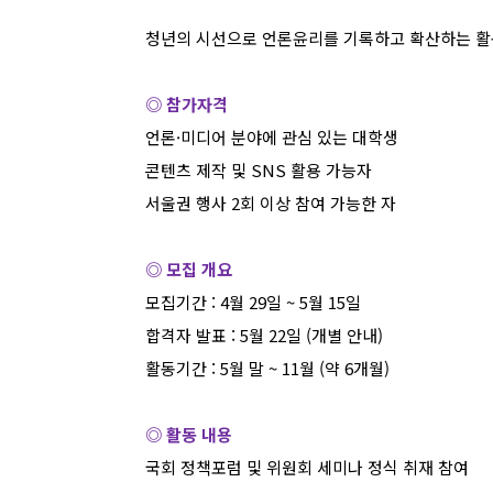
청년의 시선으로 언론윤리를 기록하고 확산하는 활
◎ 참가자격
언론
·
미디어 분야에 관심 있는 대학생
콘텐츠 제작 및
SNS
활용 가능자
서울권 행사
2
회 이상 참여 가능한 자
◎ 모집 개요
모집기간
: 4
월
29
일
~ 5
월
15
일
합격자 발표
: 5
월
22
일
(
개별 안내
)
활동기간
: 5
월 말
~ 11
월
(
약
6
개월
)
◎ 활동 내용
국회 정책포럼 및 위원회 세미나 정식 취재 참여