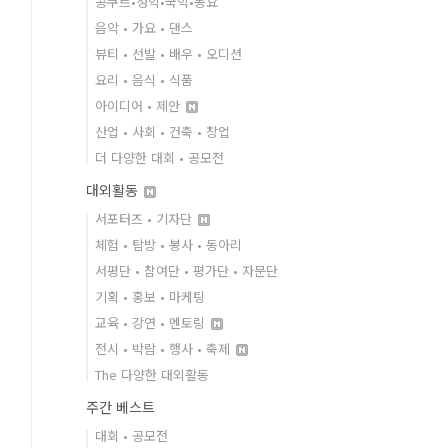
콩쿠르•성악•국악•동요
음악 • 가요 • 댄스
뷰티 • 선발 • 배우 • 오디션
요리 • 음식 • 식품
아이디어 • 제안
산업 • 사회 • 건축 • 창업
더 다양한 대회 • 공모전
대외활동
서포터즈 • 기자단
체험 • 탐방 • 봉사 • 동아리
서평단 • 참여단 • 평가단 • 자문단
기획 • 홍보 • 마케팅
교육 • 강연 • 멘토링
전시 • 박람 • 행사 • 축제
The 다양한 대외활동
주간 베스트
대회 • 공모전