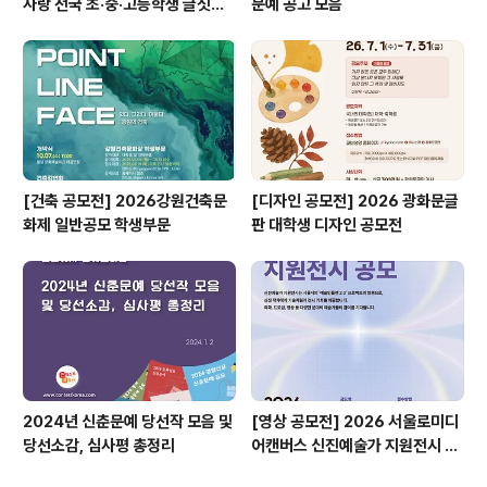
사랑 전국 초·중·고등학생 글짓기
문예 공고 모음
공모전
[건축 공모전] 2026강원건축문
[디자인 공모전] 2026 광화문글
화제 일반공모 학생부문
판 대학생 디자인 공모전
2024년 신춘문예 당선작 모음 및
[영상 공모전] 2026 서울로미디
당선소감, 심사평 총정리
어캔버스 신진예술가 지원전시 공
모