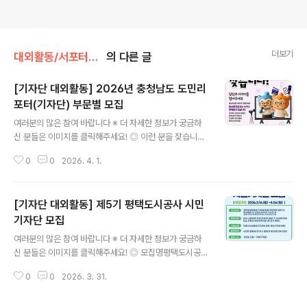
더보기
대외활동/서포터즈 • 기자단
의 다른 글
[기자단 대외활동] 2026년 충청남도 도민리
포터(기자단) 부문별 모집
글 내용
여러분의 많은 참여 바랍니다 ※ 더 자세한 정보가 궁금하
신 분들은 이미지를 클릭해주세요! ◎ 이런 분을 찾습니다
(지원자격)◇ “충남의 숨은 바이브를 나만 알기 아깝
0
0
2026. 4. 1.
다!”하시는 분◇ “내 SNS(블로그, 인스타, 유튜브)를 좀
더 가치 있게 키워보고 싶다!”하시는 분◇ “글 좀 쓰고, 사
진 좀 찍고, 숏폼 좀 만든다!”하시는 분 (컴퓨터, 카메라 사
[기자단 대외활동] 제5기 평택도시공사 시민
용 능숙자 환영)◇ 지역/나이 무관!(하지만 충남 거주자나
도내 대학생, 청년이라면 가산점 팍팍!) ◎ 우리가 함께 할
기자단 모집
글 내용
일 (활동내용)◇ #충남_로컬_바이브:여행, 축제, 맛집, 숨
여러분의 많은 참여 바랍니다 ※ 더 자세한 정보가 궁금하
은 명소 등 '진짜' 충남 이야기 발굴◇ #정책_쉽게_풀어주
신 분들은 이미지를 클릭해주세요! ◎ 모집명평택도시공사
기:"천원의 아침밥"처럼 나에게 꼭 필요한 도정 정책 체험
「제5기 시민 기자단」 모집 ◎ 모집대상평택도시공사 사업
후기 ◇ #청년_청소년_공감:우리 세대의 눈높이로 전하는
0
0
2026. 3. 31.
과 시설에 관심이 많은 시민(만 18세 이상) ※ 평택 거주자
청년..
및 평택 소재 대학생, 직장인 우선 선발 ◎ 모집인원10명