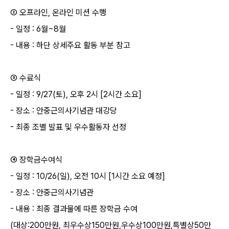
② 오프라인
,
온라인 미션 수행
-
일정
: 6
월
~8
월
-
내용
:
하단 상세주요 활동 부분 참고
③ 수료식
-
일정
: 9/27(
토
),
오후
2
시
[2
시간 소요
]
-
장소
:
안중근의사기념관 대강당
-
최종 조별 발표 및 우수활동자 선정
④ 장학금수여식
-
일정
: 10/26(
일
),
오전
10
시
[1
시간 소요 예정
]
-
장소
:
안중근의사기념관
-
내용
:
최종 결과물에 따른 장학금 수여
(
대상
:200
만원
,
최우수상
150
만원
,
우수상
100
만원
,
특별상
50
만