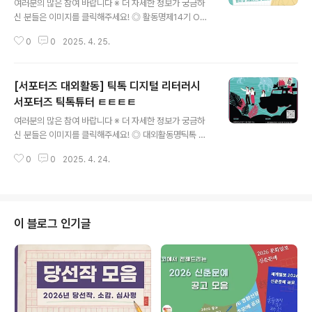
여러분의 많은 참여 바랍니다 ※ 더 자세한 정보가 궁금하
신 분들은 이미지를 클릭해주세요! ◎ 활동명제14기 OKF
riends 서포터즈(구 OKFriends 봉사단) ◎ 지원자격국
0
0
2025. 4. 25.
내 거주 대학(원) 재·휴학생 ◎ 선발 우대사항- 재외동포협
력센터 초청장학생- 국내 체류 재외동포(5년 이상 해외거
주 유경험자)- OKFriends 봉사단, 차세대동포 모국 초청
[서포터즈 대외활동] 틱톡 디지털 리터러시
연수 유경험자- 행사 운영 관련 전공자(청소년 관련학과,
간호·보건·응급구조 관련학과 등) ◎ 서류접수 마감일시5.
서포터즈 틱톡튜터 ㅌㅌㅌㅌ
글 내용
14.(수) 14:00 ◎ 혜택- 재외동포협력센터장(공공기관장)
여러분의 많은 참여 바랍니다 ※ 더 자세한 정보가 궁금하
명의 수료증 수여- 1365 봉사시간 부여- (우수단원) 해외
신 분들은 이미지를 클릭해주세요! ◎ 대외활동명틱톡 디
동포사회 교류활동 기회 제공, 포상- (지방 거주자) 공식 모
지털 리터러시 틱톡튜터 ㅌㅌㅌㅌ 2기 모집 ◎ 기간 및 일
임 참석 교통비 실비 지원 ◎ 수료 조건- 발대식 및..
0
0
2025. 4. 24.
정- 모집 기간 : 2025.4.7.~2025.5.6- 활동 기간 : 202
5.6.16~2025.10.14(4개월)[선발 일정]- 지원서 접수: 2
025.4.7~2025.5.6- 서류 심사: 2025.5.7.~2025.5.1
4- 합격자 발표: 2025.5.14 예정 ◎ 지원자격- 틱톡을 즐
기고 사랑하는 대학생, 대학원생, 휴학생- 미디어 리터러시
이 블로그 인기글
에 관심이 있는 학생- 안전하고 건강한 숏폼 영상 제작 및
확산에 기여하고 싶은 학생- 최신 밈과 트렌드를 즐기고,
활용할 자신 있는 학생- SNS 소통에 관심이 많고 글로벌
플랫폼에서 다양한 경험..