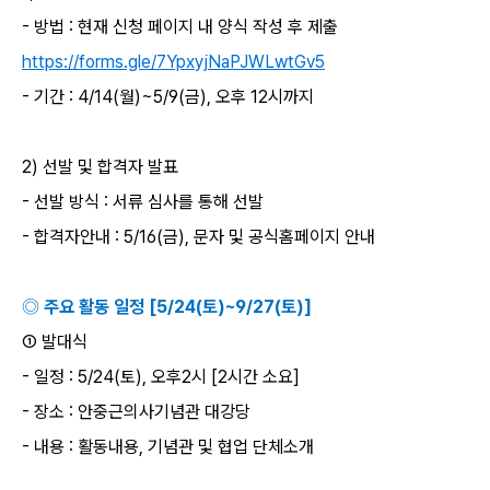
-
방법
:
현재 신청 페이지 내 양식 작성 후 제출
https://forms.gle/7YpxyjNaPJWLwtGv5
-
기간
: 4/14(
월
)~5/9(
금
),
오후
12
시까지
2)
선발 및 합격자 발표
-
선발 방식
:
서류 심사를 통해 선발
-
합격자안내
: 5/16(
금
),
문자 및 공식홈페이지 안내
◎ 주요 활동 일정
[5/24(
토
)~9/27(
토
)]
① 발대식
-
일정
: 5/24(
토
),
오후
2
시
[2
시간 소요
]
-
장소
:
안중근의사기념관 대강당
-
내용
:
활동내용
,
기념관 및 협업 단체소개