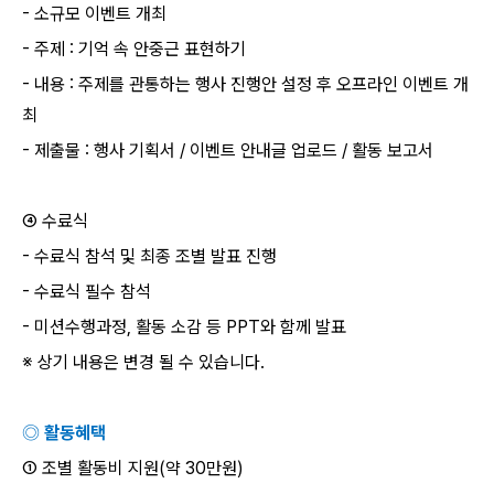
-
소규모 이벤트 개최
-
주제
:
기억 속 안중근 표현하기
-
내용
:
주제를 관통하는 행사 진행안 설정 후 오프라인 이벤트 개
최
-
제출물
:
행사 기획서
/
이벤트 안내글 업로드
/
활동 보고서
④ 수료식
-
수료식 참석 및 최종 조별 발표 진행
-
수료식 필수 참석
-
미션수행과정
,
활동 소감 등
PPT
와 함께 발표
※ 상기 내용은 변경 될 수 있습니다
.
◎ 활동혜택
① 조별 활동비 지원
(
약
30
만원
)