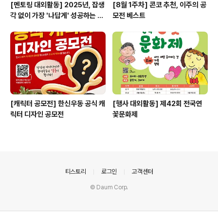
[멘토링 대외활동] 2025년, 잡생
[8월 1주차] 콘코 추천, 이주의 공
각 없이 가장 '나답게' 성공하는 법
모전 베스트
ㅣ자기계발 명상캠프
[캐릭터 공모전] 한신우동 공식 캐
[행사 대외활동] 제42회 전국연
릭터 디자인 공모전
꽃문화제
의안내
티스토리
로그인
고객센터
© Daum Corp.