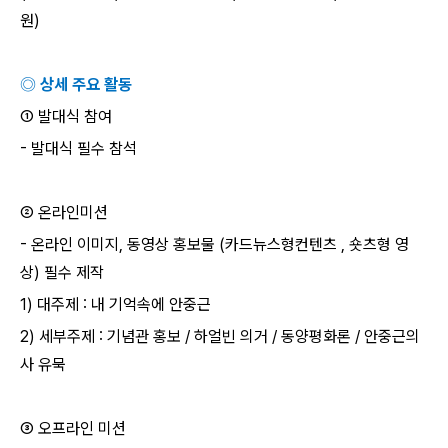
원
)
◎ 상세 주요 활동
① 발대식 참여
-
발대식 필수 참석
② 온라인미션
-
온라인 이미지
,
동영상 홍보물
(
카드뉴스형컨텐츠
,
숏츠형 영
상
)
필수 제작
1)
대주제
:
내 기억속에 안중근
2)
세부주제
:
기념관 홍보
/
하얼빈 의거
/
동양평화론
/
안중근의
사 유묵
③ 오프라인 미션