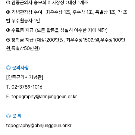
② 안중근의사 숭모회 이사장상
:
대상
1
개조
③ 기념관장상 수여
:
최우수상
1
조
,
우수상
1
조
,
특별상
1
조
,
각 조
별 우수활동자
1
인
④ 수료증 지급
(
모든 활동을 성실히 이수한 자에 해당
)
⑤ 장학금 지급
(
대상
:200
만원
,
최우수상
150
만원
,
우수상
100
만
원
,
특별상
50
만원
)
◎ 문의사항
[
안중근의사기념관
]
T. 02-3789-1016
E. topography@ahnjunggeun.or.kr
◎ 문 의
topography@ahnjunggeun.or.kr