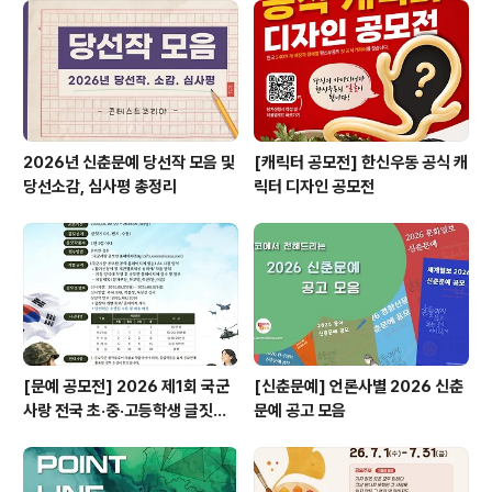
약 6개월 ◎ 활동내용- 월 1회 제품안전 관련 콘텐츠를 제
작 및 홍보- 발대식(5.22.) 및 시상식(11.11.) 행사참여 등*
행사 일정 변동 가능 ◎ 활동혜택..
2026년 신춘문예 당선작 모음 및
[캐릭터 공모전] 한신우동 공식 캐
당선소감, 심사평 총정리
릭터 디자인 공모전
[문예 공모전] 2026 제1회 국군
[신춘문예] 언론사별 2026 신춘
사랑 전국 초·중·고등학생 글짓기
문예 공고 모음
공모전