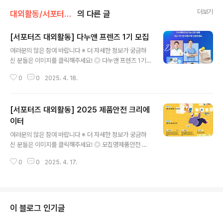
더보기
대외활동/서포터즈 • 기자단
의 다른 글
[서포터즈 대외활동] 다누앤 프렌즈 1기 모집
글 내용
여러분의 많은 참여 바랍니다 ※ 더 자세한 정보가 궁금하
신 분들은 이미지를 클릭해주세요! ◎ 다누앤 프렌즈 1기
모집당신의 발을 사랑하는 다누앤 프렌즈가 되어 주세요.
0
0
2025. 4. 18.
세상 편한 힐링 슈즈, 다누앤입니다.다누앤과 함께 발 건강
과 스타일을 전파할 다누앤 프렌즈를 모집합니다.일상 속
편안함을 사랑하는 분들이라면 누구나 환영!다누앤의 기능
[서포터즈 대외활동] 2025 제품안전 크리에
성과 트렌디한 매력을 알리며, 특별한 혜택과 함께 발을 위
한 사랑을 나누는 여정에 동참하세요!!! ◎ 모집 대상다누
이터
글 내용
앤을 사랑하는 분들이라면 누구나 환영합니다. ^^ ◎ 접수
여러분의 많은 참여 바랍니다 ※ 더 자세한 정보가 궁금하
기간2025년 3월 31일(월) ~ 4월 20일(일) ◎ 모집 인원
신 분들은 이미지를 클릭해주세요! ◎ 모집명제품안전 크
개인 10명, 단체 5팀(1팀당 최대 10인) ◎ 활동 기간202
리에이터 ◎ 모집기간25.4.14(월)~5.9.(금) ◎ 결과발표
5년 5월 ~ 9월(5개월) ◎ 합격자 발표2025년 4월 21일
0
0
2025. 4. 17.
25.5.16(금) 이후 ◎ 모집대상총 50명제품안전에 관심이
(월) 홈..
많고, 콘텐츠 제작/편집능력 및 개인 SNS 채널을 보유하고
있는 고등학생(08년생 이상) 및 대학생(재학생 및 휴학생)
◎ 지원방법지원서 및 개인정보 동의서 작성 후 서명하여
재학(또는 휴학) 증명서 등증빙자료와 함께 전자메일(ad
이 블로그 인기글
@kips.kr)로 송부 ◎ 활동기간25.5.23.(금) ~ 11.11.(화)