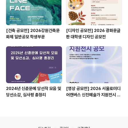
[건축 공모전] 2026강원건축문
[디자인 공모전] 2026 광화문글
화제 일반공모 학생부문
판 대학생 디자인 공모전
2024년 신춘문예 당선작 모음 및
[영상 공모전] 2026 서울로미디
당선소감, 심사평 총정리
어캔버스 신진예술가 지원전시 공
모
의안내