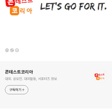
(새창열림)
로그 정보
콘테스트코리아
대회. 공모전. 대외활동, 서포터즈 정보
구독하기