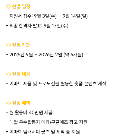
◎ 선발 일정
-
지원서 접수
: 9
월
3
일
(
수
) ~ 9
월
14
일
(
일
)
-
최종 합격자 발표
: 9
월
17
일
(
수
)
◎ 활동 기간
- 2025
년
9
월
~ 2026
년
2
월
(
약
6
개월
)
◎ 활동 내용
-
이마트 제품 및 프로모션을 활용한 숏폼 콘텐츠 제작
◎ 활동 혜택
-
월 활동비
40
만원 지급
-
매월 우수활동자 메타
/
구글애즈 광고 지원
-
이마트 앰배서더 굿즈 및 제작 툴 지원