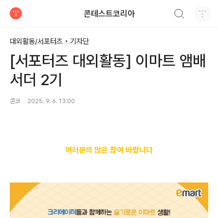
검색하기
콘테스트코리아
티스토리
대외활동/서포터즈 • 기자단
[서포터즈 대외활동] 이마트 앰배
서더 2기
콘코
2025. 9. 6. 13:00
여러분의 많은 참여 바랍니다