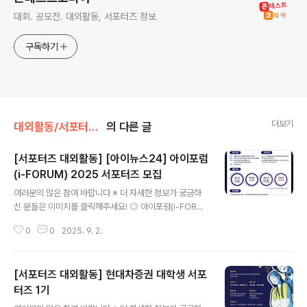
대회. 공모전. 대외활동, 서포터즈 정보
구독하기
더보기
대외활동/서포터즈 • 기자단
의 다른 글
[서포터즈 대외활동] [아이뉴스24] 아이포럼
(i-FORUM) 2025 서포터즈 모집
글 내용
여러분의 많은 참여 바랍니다 ※ 더 자세한 정보가 궁금하
신 분들은 이미지를 클릭해주세요! ◎ 아이포럼(i-FORU
M) 2025 서포터즈[아이뉴스24]아이포럼(i-FORUM) 2
0
0
2025. 9. 2.
025 서포터즈 모집 안내안녕하세요, 아이포럼(i-FORU
M) 2025 사무국입니다.아이뉴스24에서 지금은 인공지
능 대전환(AX): AI 3대 강국 어떻게 만들 것인가>를 주제
[서포터즈 대외활동] 현대차증권 대학생 서포
로 개최하는i-FORUM 2025 서포터즈를 모집합니다.많
은 관심과 참여 부탁드립니다. ◎ i-FORUM 2025 개요-
터즈 1기
글 내용
일시 : 2025. 10. 23.(목) 09:20~17:30- 장소 : 여의도