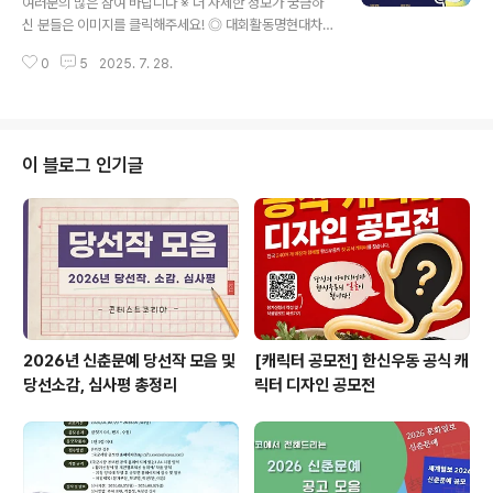
여러분의 많은 참여 바랍니다 ※ 더 자세한 정보가 궁금하
FKI타워 컨퍼런스센터 1층 그랜드볼룸- 주제 : 지금은 인
신 분들은 이미지를 클릭해주세요! ◎ 대회활동명현대차증
공지능 대전환(AX): AI 3대 강국 어떻게 만들 것인가- 주
권 대학생 서포터즈 1기 ◎ 모집대상콘텐츠 기획 및 영샹
최 : 아이뉴스24 ◎ 서포터즈 모집 ..
0
5
2025. 7. 28.
제작에 관심있는 대학생(재/휴학생) ◎ 접수기간2025. 0
7. 07(월) ~ 2025. 08. 08(금) 15시 ◎ 접수방법1. 현대
차증권 채용 사이트 > 서포터즈 공고에서 지원하기2. [30
초 자기소개 영상]을 현대차증권 서포터즈 운영국 market
ing@hmsec.co 메일로 보내주세요!- 동영상 파일명: 이
이 블로그 인기글
름/생년월일 (ex. 김현대/250808) ◎ 선발일정서류 심
사 → 1차 합격 통보 → 서포터즈 면접 → 최종 발표 ◎ 활
동기간2025년 9월 ~ 12월 ◎ 활동내용- 현대차증권 브
랜드 홍보 활동- 온오프라인 콘텐츠 제작- 월별 개..
2026년 신춘문예 당선작 모음 및
[캐릭터 공모전] 한신우동 공식 캐
당선소감, 심사평 총정리
릭터 디자인 공모전