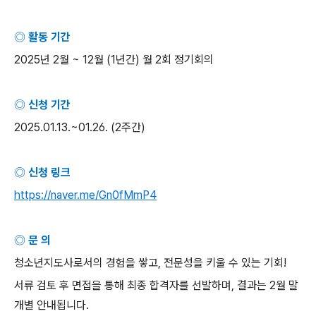
◎ 활동 기간
2025
년
2
월
~ 12
월
(1
년간
)
월
2
회 정기회의
◎ 신청 기간
2025.01.13.~01.26. (2
주간
)
◎ 신청 링크
https://naver.me/Gn0fMmP4
◎ 문 의
청소년지도사로서의 경험을 쌓고
,
전문성을 키울 수 있는 기회
!
서류 검토 후 면접을 통해 최종 합격자를 선발하며
,
결과는
2
월 말
개별 안내됩니다
.