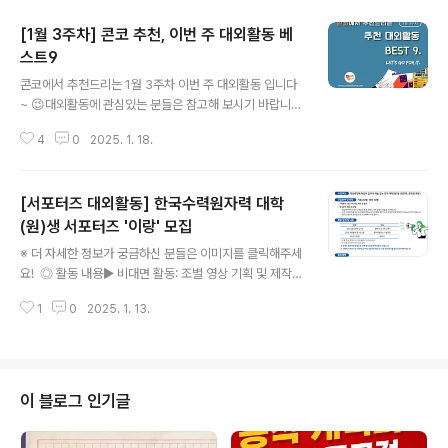
[1월 3주차] 콘코 추천, 이번 주 대외활동 베
스트9
글 내용
콘코에서 추천드리는 1월 3주차 이번 주 대외활동 입니다
~ 😉대외활동에 관심있는 분들은 참고해 보시기 바랍니
다!! ✔ 트렌드 발견과 컨셉 개발 with AI: 온/오프 동시 강
4
0
2025. 1. 18.
의✔ 제6차 원자력 대학(원)생 시설견학 1박2일 무료 프로
그램 참가자 모집✔ 경동시장 서포터즈 꼬집스 15기 모집
✔ [3차모집] 해외연수와 인턴기회까지! 한컴 AI 아카데미
[서포터즈 대외활동] 한국수력원자력 대학
교육 과정✔ 2025년 부산국제어린이청소년영화제 어린
이청소년집행위원(BIKies) 공개모집✔ 제3기 하남시 청
(원)생 서포터즈 '이랑' 모집
글 내용
년정책특보단 모집✔ SK하이닉스 앰버서더 모집✔ 2025
※ 더 자세한 정보가 궁금하신 분들은 이미지를 클릭해주세
년도 방송영상인재교육원 상반기(9기&OTT4기) 교육생
요! ◎ 활동 내용▶ 비대면 활동: 조별 영상 기획 및 제작
모집✔ 제21기 환경부 소셜기자단 모집​* 자세한 내용은 뉴
미션 수행 (월별 미션 주제 부여)▶ 대면 활동: 오프라인 정
스카드를 클릭하시면 확인하실 수 있습니다. 자세한 내용
1
0
2025. 1. 13.
기 모임 실시 (총 4-5회 예정) - 발대식 및 기본 교육: 202
은 콘테스트코리아 홈페이지..
5년 2월 26일~27일- 원자력발전소 시설 견학: 2025년
여름방학 중 1박 2일- 해단식: 2025년 11월 말 예정※ 한
국수력원자력 일정으로 인해 행사 일정은 변동될 수 있습
니다.※ 선발된 서포터즈는 발대식/시설 견학/해단식에 필
이 블로그 인기글
수로 참여해야 합니다. ◎ 활동 혜택▶ (참여자 전원) 매월
활동비 지급, 수료증 발급, 영상 기획 및 편집 관련 교육 실