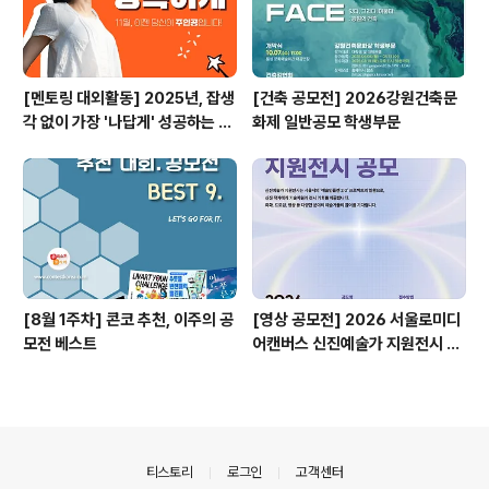
[멘토링 대외활동] 2025년, 잡생
[건축 공모전] 2026강원건축문
각 없이 가장 '나답게' 성공하는 법
화제 일반공모 학생부문
ㅣ자기계발 명상캠프
[8월 1주차] 콘코 추천, 이주의 공
[영상 공모전] 2026 서울로미디
모전 베스트
어캔버스 신진예술가 지원전시 공
모
의안내
티스토리
로그인
고객센터