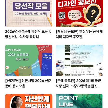
시, 영상 편집 툴 라이선스 제공, 한수원 현장 체험 및 선/후
배 멘토링 활동 등▶ (우수 활동자) 표창장 ..
2026년 신춘문예 당선작 모음 및
[캐릭터 공모전] 한신우동 공식 캐
당선소감, 심사평 총정리
릭터 디자인 공모전
[신춘문예] 언론사별 2026 신춘
[문예 공모전] 2026 제1회 국군
문예 공고 모음
사랑 전국 초·중·고등학생 글짓기
공모전