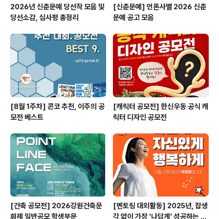
2026년 신춘문예 당선작 모음 및
[신춘문예] 언론사별 2026 신춘
당선소감, 심사평 총정리
문예 공고 모음
[8월 1주차] 콘코 추천, 이주의 공
[캐릭터 공모전] 한신우동 공식 캐
모전 베스트
릭터 디자인 공모전
[건축 공모전] 2026강원건축문
[멘토링 대외활동] 2025년, 잡생
화제 일반공모 학생부문
각 없이 가장 '나답게' 성공하는 법