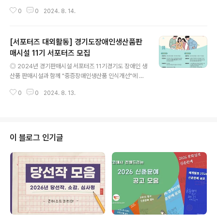
활발히 하는 19세 ~ 39세 청년 (직장인, 대학생, 일반
0
0
2024. 8. 14.
인) ◎ 모집인원20명 ◎ 활동기간2024. 8. ~ 11. (총 4
개월) ◎ 활동내용온라인홍보- 월 1회 인삼 관련 취재 (총
3회)- 인삼에 관련된 주제로 취재 후 콘텐츠 제작해 본인
[서포터즈 대외활동] 경기도장애인생산품판
소유 SNS에 업로드 ◎ 활동일정- 8월 : 홍보단 모집 및 선
발- 9~11월 : 월별 1회 콘텐츠 제작 (총 3회)- 11월 : 우수
매시설 11기 서포터즈 모집
글 내용
활동자 선정 및 온라인 해단식 ◎ 활동혜택- 활동비 지원
◎ 2024년 경기판매시설 서포터즈 11기경기도 장애인 생
및 우수 활동자 포상- 웰컴키트 증정- 취재 교육- 콘텐츠
산품 판매시설과 함께 "중증장애인생산품 인식개선"에 앞
제작 지원 (원고첨삭, 카드뉴스 제작지원)- 우수활동자 수
장설 서포터즈를 모집합니다.관심 있는 분들의 많은 지원
상 ◎ 지원자격콘텐츠 제작에 ..
0
0
2024. 8. 13.
바랍니다! ◎ 모집기간2024.08.05.(월) ~ 2024.08.16
(금) ◎ 모집대상중증장애인생산품에 관심있으며 블로그
를 운영하는 대학생 및 취업준비생 등 (거주지역 상관없
음) ◎ 모집인원총 10명 ◎ 신청방법네이버 폼 신청서 제
출 ◎ 발표일정2024.08.27(화) 개별 문자 안내 ◎ 활동
이 블로그 인기글
기간2024.09.02(월) ~ 2024.11.29(금) ◎ 활동내용-
쇼핑몰 구매과정 및 리뷰 블로그 작성-판매시설 사업 참여
(행사 또는 중증장애인생산시설 방문상담 참여 중 택1)-9
월2일 서포터즈 발대식 진행 예정(경기도 수원시 서수원로
130 누림..