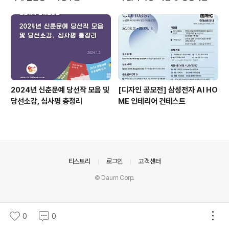
ㅣ자기계발 명상캠프
2024년 신춘문예 당선작 모음 및
[디자인 공모전] 삼성전자 AI HO
당선소감, 심사평 총정리
ME 인테리어 컨테스트
의안내
티스토리
로그인
고객센터
© Daum Corp.
0
0