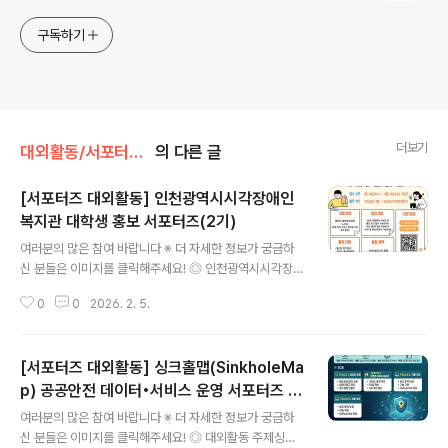
구독하기
더보기
대외활동/서포터즈 • 기자단
의 다른 글
[서포터즈 대외활동] 인천광역시시각장애인
복지관 대학생 홍보 서포터즈(2기)
글 내용
여러분의 많은 참여 바랍니다 ※ 더 자세한 정보가 궁금하
신 분들은 이미지를 클릭해주세요! ◎ 인천광역시시각장애
인복지관 대학생 홍보 서포터즈(2기)인천광역시시각장애
0
0
2026. 2. 5.
인복지관 대학생 홍보 서포터즈(2기) 모집 ◎ 모집기간20
26.01.28.(수) ~ 2026.02.18.(수) ◎ 모집대상인천 내
활동이 가능한 대학생 5명(재학생, 휴학생, 졸업예정자, 졸
[서포터즈 대외활동] 싱크홀맵(SinkholeMa
업유예생 포함 / 활동기간 내 중도 포기 없이 성실한 참여가
가능한 자)- 최소 월 1회 정기회의 참여 가능자(회의 외 복
p) 공공안전 데이터•서비스 운영 서포터즈 모
글 내용
지관 행사 및 프로그램 참여 포함)- 장애인복지관 홍보 활
집
여러분의 많은 참여 바랍니다 ※ 더 자세한 정보가 궁금하
동에 관심과 열정이 있는 자- 홍보물 제작, 사진 및 영상 촬
신 분들은 이미지를 클릭해주세요! ◎ 대외활동 주제싱크