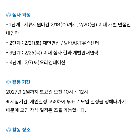
◎ 심사 과정
- 1
단계
:
서류지원마감
2/18(
수
)
까지
, 2/20(
금
)
이내 개별 면접안
내연락
- 2
단계
: 2/21(
토
)
대면면접
/
방배
ART
유스센터
- 3
단계
: 2/26(
목
)
이내 심사 결과 개별안내연락
- 4
단계
: 3/7(
토
)
오리엔테이션
◎ 활동 기간
2027
년
2
월까지 토요일 오전
10
시
~ 12
시
※ 시험기간
,
개인일정 고려하여 투표로 모임 일정을 정해나가기
때문에 모임 참석 일정은 조율 가능합니다
.
◎ 활동 장소