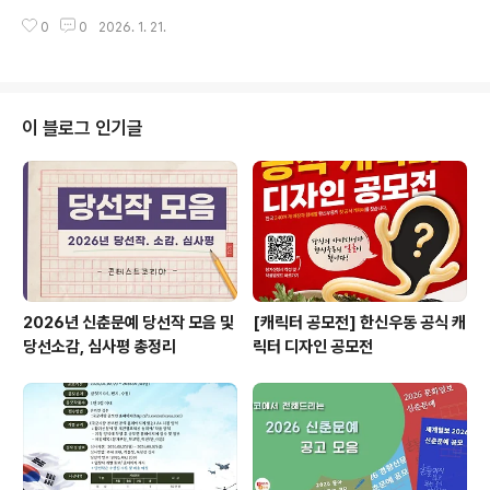
영·편집이 가능한 자 ◎ 접수방법포스터 내 QR코드 스캔
홀맵(SinkholeMap) 공공안전 데이터·서비스 운영 서포
후 구글 폼 작성후 제출(상단 링크 참조) ◎ 선발절차지원
0
0
2026. 1. 21.
터즈 모집— 시민 안전을 돕는 무료 서비스 운영에 참여하
접수→..
고, 데이터·콘텐츠·개발 개선을 함께하는 프로젝트형 대외
활동 ◎ 지원자격- 국내/외 **대학생, 휴학생, 졸업예정자
** (전공 무관)- 공공 데이터/지도 서비스/GIS/콘텐츠/웹
서비스 운영에 관심 있는 분- 주당 **[3~6]시간** 참여
이 블로그 인기글
가능(원격 중심)- 스프레드시트/데이터 정리 경험- 카드뉴
스/공지/블로그 등 콘텐츠 제작 경험- (우대)웹 개발 경험
(프론트/백/풀스택 무관), 깃허브 사용 경험- (우대)사용자
관점에서 버그 리포트/QA 해본 경험 ◎ 모집기간- 지원
접수: ..
2026년 신춘문예 당선작 모음 및
[캐릭터 공모전] 한신우동 공식 캐
당선소감, 심사평 총정리
릭터 디자인 공모전