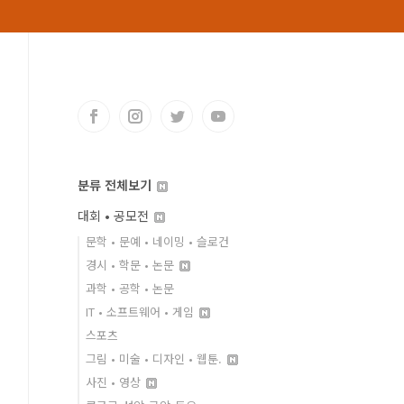
분류 전체보기
대회 • 공모전
문학 • 문예 • 네이밍 • 슬로건
경시 • 학문 • 논문
과학 • 공학 • 논문
IT • 소프트웨어 • 게임
스포츠
그림 • 미술 • 디자인 • 웹툰.
사진 • 영상