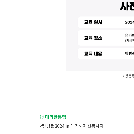
<빵빵런
◎ 대외활동명
<빵빵런2024 in 대전> 자원봉사자