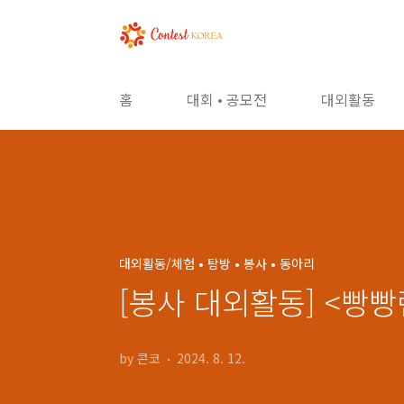
본문 바로가기
홈
대회 • 공모전
대외활동
대외활동/체험 • 탐방 • 봉사 • 동아리
[봉사 대외활동] <빵빵
by 콘코
2024. 8. 12.