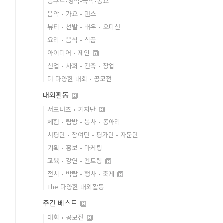
콩쿠르•성악•국악•동요
음악 • 가요 • 댄스
뷰티 • 선발 • 배우 • 오디션
요리 • 음식 • 식품
아이디어 • 제안
산업 • 사회 • 건축 • 창업
더 다양한 대회 • 공모전
대외활동
서포터즈 • 기자단
체험 • 탐방 • 봉사 • 동아리
서평단 • 참여단 • 평가단 • 자문단
기획 • 홍보 • 마케팅
교육 • 강연 • 멘토링
전시 • 박람 • 행사 • 축제
The 다양한 대외활동
주간 베스트
대회 • 공모전