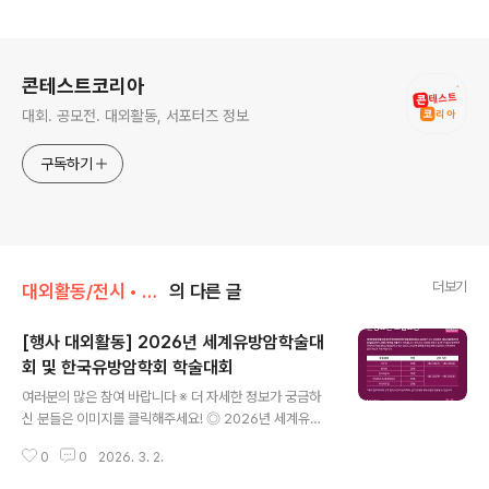
로그 정보
콘테스트코리아
대회. 공모전. 대외활동, 서포터즈 정보
구독하기
더보기
대외활동/전시 • 박람 • 행사 • 축제
의 다른 글
[행사 대외활동] 2026년 세계유방암학술대
회 및 한국유방암학회 학술대회
글 내용
여러분의 많은 참여 바랍니다 ※ 더 자세한 정보가 궁금하
신 분들은 이미지를 클릭해주세요! ◎ 2026년 세계유방
암학술대회 및 한국유방암학회 학술대회(GBCC 2026)2
0
0
2026. 3. 2.
026년 세계유방암학술대회 및 한국유방암학회 학술대회
(GBCC 2026) 운영요원 모집공고‘2026년 세계유방암