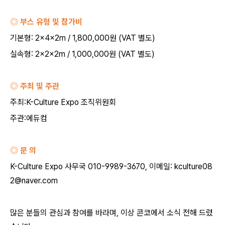
◎ 부스 유형 및 참가비
기본형
: 2×4×2m / 1,800,000
원
(VAT
별도
)
실속형
: 2×2×2m / 1,000,000
원
(VAT
별도
)
◎ 주최 및 주관
주최
:K-Culture Expo
조직위원회
주관
:
에듀컴
◎ 문 의
K-Culture Expo
사무국
010-9989-3670,
이메일
: kculture08
2@naver.com
많은 분들의 관심과 참여를 바라며
,
이상 콘코에서 소식 전해 드렸