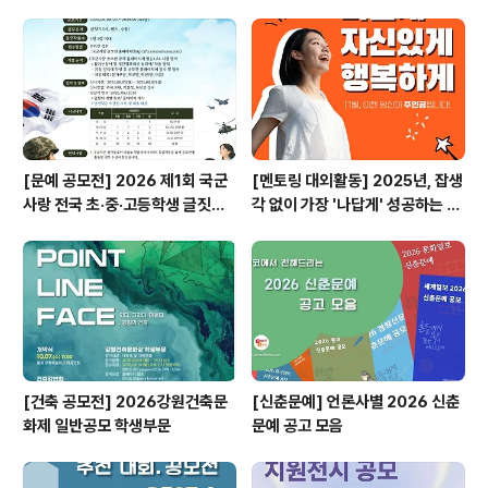
[문예 공모전] 2026 제1회 국군
[멘토링 대외활동] 2025년, 잡생
사랑 전국 초·중·고등학생 글짓기
각 없이 가장 '나답게' 성공하는 법
공모전
ㅣ자기계발 명상캠프
[건축 공모전] 2026강원건축문
[신춘문예] 언론사별 2026 신춘
화제 일반공모 학생부문
문예 공고 모음