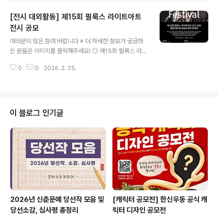
학술대회 및 한국유방암학회 학술대회(GBCC 2026)’가
[전시 대외활동] 제15회 필룩스 라이트아트
오는 2026년 4월 23일(목)부터 25일(토)까지 그랜드 워
커힐 서울에서 개최됩니다.해외 우수 유방암 전문가 및 연
전시 공모
글 내용
구자들이 참여하며 국제적인 학술대회로 발돋움하고 있는
여러분의 많은 참여 바랍니다 ※ 더 자세한 정보가 궁금하
GBCC 2026에 함께할 운영요원을 모집하오니 여러분의
신 분들은 이미지를 클릭해주세요! ◎ 제15회 필룩스 라이
많은 관심과 지원 바랍니다. ◎ 행사개요∙ 행 사 명: 2026
트아트 전시 공모필룩스 라이트아트 공모전은 빛을 주재료
년 세계유방암학술대회 및 한국유방암학회 학술대회∙ 일
0
0
2026. 2. 25.
나 핵심 조형 요소로 활용하는 작가를 지원하며, 선정 시 조
자: 2026년 4월 23일..
명박물관에서 개인전을 통해 작품 세계를 선보일 기회를
제공합니다. 형식에 얽매이지 않는 실험과 공간에 대한 새
로운 해석을 통해 빛으로 세계를 사유하는 모든 예술적 탐
구를 환영합니다. ◎ 공모 일정○ 공고 : 2026.01.26.(월)
이 블로그 인기글
~03.13.(금)○ 접수 : 2026.02.23.(월)~03.13.(금요일
자정까지)○ 1차 서류심사 통과자 발표 : 03.30.(월) 조명
박물관 홈페이지 공지 및 개별 연락○ 2차 PT심사 : 04.0
9.(목)(장소 : 경기도 양주 조명박물관)○ 최..
2026년 신춘문예 당선작 모음 및
[캐릭터 공모전] 한신우동 공식 캐
당선소감, 심사평 총정리
릭터 디자인 공모전