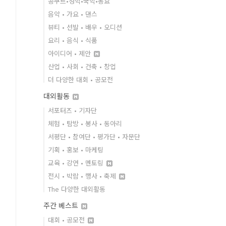
콩쿠르•성악•국악•동요
음악 • 가요 • 댄스
뷰티 • 선발 • 배우 • 오디션
요리 • 음식 • 식품
아이디어 • 제안
산업 • 사회 • 건축 • 창업
더 다양한 대회 • 공모전
대외활동
서포터즈 • 기자단
체험 • 탐방 • 봉사 • 동아리
서평단 • 참여단 • 평가단 • 자문단
기획 • 홍보 • 마케팅
교육 • 강연 • 멘토링
전시 • 박람 • 행사 • 축제
The 다양한 대외활동
주간 베스트
대회 • 공모전