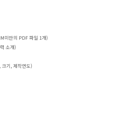
0M
미만의
PDF
파일
1
개
)
경력 소개
)
,
크기
,
제작연도
)