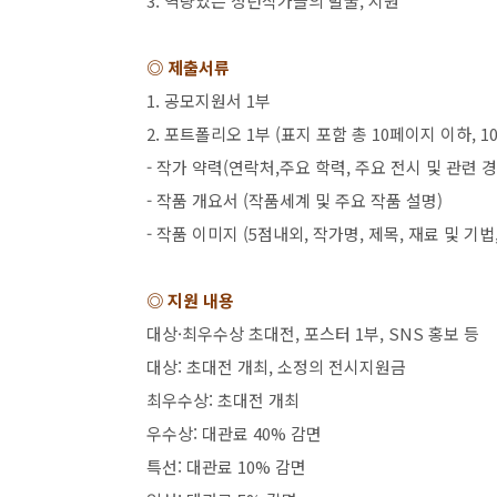
3.
역량있는 청년작가들의 발굴
,
지원
◎ 제출서류
1.
공모지원서
1
부
2.
포트폴리오
1
부
(
표지 포함 총
10
페이지 이하
, 1
-
작가 약력
(
연락처
,
주요 학력
,
주요 전시 및 관련 
-
작품 개요서
(
작품세계 및 주요 작품 설명
)
-
작품 이미지
(5
점내외
,
작가명
,
제목
,
재료 및 기법
◎ 지원 내용
대상·최우수상 초대전
,
포스터
1
부
, SNS
홍보 등
대상
:
초대전 개최
,
소정의 전시지원금
최우수상
:
초대전 개최
우수상
:
대관료
40%
감면
특선
:
대관료
10%
감면