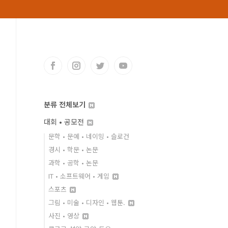
분류 전체보기
대회 • 공모전
문학 • 문예 • 네이밍 • 슬로건
경시 • 학문 • 논문
과학 • 공학 • 논문
IT • 소프트웨어 • 게임
스포츠
그림 • 미술 • 디자인 • 웹툰.
사진 • 영상