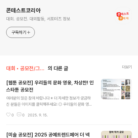
콘테스트코리아
대회. 공모전. 대외활동, 서포터즈 정보
구독하기
더보기
대회 • 공모전/그림 • 미술 • 디자인 • 웹툰.
의 다른 글
[웹툰 공모전] 우리들의 문화 영웅, 차상찬! 인
스타툰 공모전
글 내용
여러분의 많은 참여 바랍니다 ※ 더 자세한 정보가 궁금하
신 분들은 이미지를 클릭해주세요! ◎ 우리들의 문화 영웅,
차상찬! 인스타툰 공모전일제 강점기 잡지언론의 선구자이
0
0
2025. 9. 15.
자 민족문화운동가인 차상찬의 생각을 널리 알리고자 하는
데 행사의 취지가 있습니다.그런 이유로(사)차상찬기념사
업회 홈페이지(https://www.csc-memorial.or.kr/)의
[미술 공모전] 2025 공예트렌드페어 더 넥
‘공모전’ 메뉴에 들어가 차상찬 선생님의 글을 현대문으로