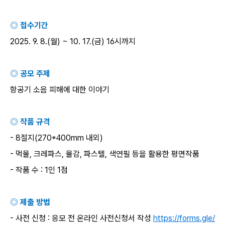
◎ 접수기간
2025. 9. 8.(
월
) ~ 10. 17.(
금
) 16
시까지
◎ 공모 주제
항공기 소음 피해에 대한 이야기
◎ 작품 규격
- 8
절지
(270*400mm
내외
)
-
먹물
,
크레파스
,
물감
,
파스텔
,
색연필 등을 활용한 평면작품
-
작품 수
: 1
인
1
점
◎ 제출 방법
-
사전 신청
:
응모 전 온라인 사전신청서 작성
https://forms.gle/