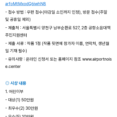
arfoMtMxodQ6iwhN8
-
접수 방법
:
우편 접수
(
마감일 소인까지 인정
),
방문 접수
(
주말
및 공휴일 제외
)
-
제출처
:
서울특별시 양천구 남부순환로
527, 2
층 공항소음대책
주민지원센터
-
제출 서류
:
작품
1
점
(
작품 뒷면에 참가자 이름
,
연락처
,
생년월
일 기재 필수
)
-
유의사항
:
온라인 신청서 또는 홈페이지 참조
www.airportnois
e.center
◎ 시상 내용
1.
어린이부
-
대상
(1) 50
만원
-
최우수
(2) 30
만원
-
우수
(5) 10
만원