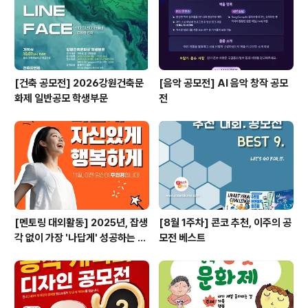
[건축 공모전] 2026강원건축문
[음악 공모전] AI 음악 창작 공모
화제 일반공모 학생부문
전
[멘토링 대외활동] 2025년, 잡생
[8월 1주차] 콘코 추천, 이주의 공
각 없이 가장 '나답게' 성공하는 법
모전 베스트
ㅣ자기계발 명상캠프