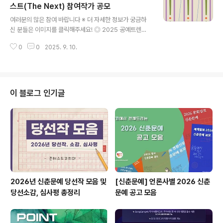
옮겨 놓은 예시 글 가운데 하나를 골라 그 내용의 일부나 전
스트(The Next) 참여작가 공모
글 내용
부를 인스타툰으로 제작하는 방식으로 공모전을 진행합니
여러분의 많은 참여 바랍니다 ※ 더 자세한 정보가 궁금하
다. 청오 차상찬 선생님>을 압축해 소개하면 다음과 같습
신 분들은 이미지를 클릭해주세요! ◎ 2025 공예트렌드
니다.- 일제 강점기 최고의 잡지사인 ‘개벽사’를 실질적으
페어 더 넥스트(The Next) 참여작가 공모문화체육관광부
로 이끈 분으로 대한민국 잡지언론의 개척자로 평가받고
0
0
2025. 9. 10.
가 주최하고 (재)한국공예․디자인문화진흥원이 주관하는 2
있습니다. ‘차상찬의 목은..
025 공예트렌드페어는 『더 넥스트(The Next)』 기획관
전시에 참여할 역량 있는 공예 작가를 아래와 같이 모집합
니다. 한국공예의 새로운 흐름을 이끄는 실험적이고 참신
한 작품을 선보일 젊은 공예작가들의 많은 관심과 참여 바
이 블로그 인기글
랍니다. ◎ 응모자격만 39세 이하 한국 공예작가 ('25.1.1.
기준) ◎ 모집기간2025. 8. 18(월) ∼ 2025. 9. 18(목) 1
6:00 ◎ 모집규모최대 15인 내외 ◎ 제출서류⦁ 개인 ..
2026년 신춘문예 당선작 모음 및
[신춘문예] 언론사별 2026 신춘
당선소감, 심사평 총정리
문예 공고 모음