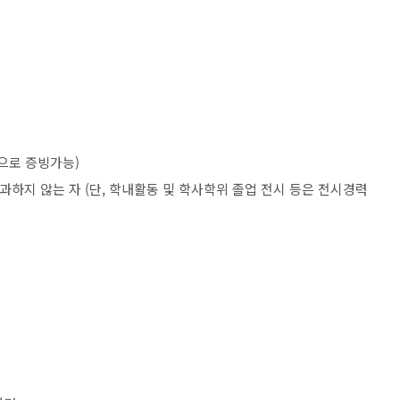
력으로 증빙가능
)
초과하지 않는 자
(
단
,
학내활동 및 학사학위 졸업 전시 등은 전시경력