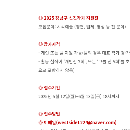
◎
2025
강남구 신진작가 지원전
모집분야
:
시각예술
(
평면
,
입체
,
영상 등 전 분야
)
◎ 참가자격
-
개인 또는 팀 지원 가능
(
팀의 경우 대표 작가 경
-
활동 실적이
‘
개인전
3
회
’,
또는
‘
그룹 전
5
회
’
를 
으로 포함하지 않음
)
◎ 접수기간
2025
년
5
월
12
일
(
월
)~6
월
13
일
(
금
) 18
시까지
◎ 접수방법
◎ 이메일
(westside1224@naver.com)