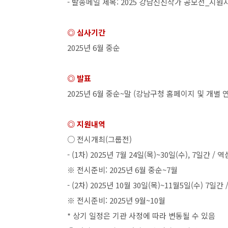
-
발송메일 제목
: 2025
강남신진작가 공모전
_
지원
◎ 심사기간
2025
년
6
월 중순
◎ 발표
2025
년
6
월 중순
~
말
(
강남구청 홈페이지 및 개별 
◎ 지원내역
○ 전시개최
(
그룹전
)
- (1
차
) 2025
년
7
월
24
일
(
목
)~30
일
(
수
), 7
일간
/
역
※ 전시준비
: 2025
년
6
월 중순
~7
월
- (2
차
) 2025
년
10
월
30
일
(
목
)~11
월
5
일
(
수
) 7
일간
※ 전시준비
: 2025
년
9
월
~10
월
*
상기 일정은 기관 사정에 따라 변동될 수 있음