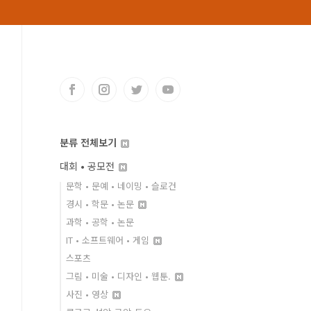
분류 전체보기
대회 • 공모전
문학 • 문예 • 네이밍 • 슬로건
경시 • 학문 • 논문
과학 • 공학 • 논문
IT • 소프트웨어 • 게임
스포츠
그림 • 미술 • 디자인 • 웹툰.
사진 • 영상