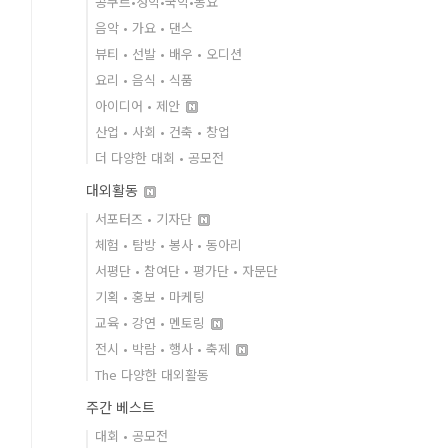
콩쿠르•성악•국악•동요
음악 • 가요 • 댄스
뷰티 • 선발 • 배우 • 오디션
요리 • 음식 • 식품
아이디어 • 제안
산업 • 사회 • 건축 • 창업
더 다양한 대회 • 공모전
대외활동
서포터즈 • 기자단
체험 • 탐방 • 봉사 • 동아리
서평단 • 참여단 • 평가단 • 자문단
기획 • 홍보 • 마케팅
교육 • 강연 • 멘토링
전시 • 박람 • 행사 • 축제
The 다양한 대외활동
주간 베스트
대회 • 공모전