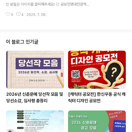
진 제외) ※ 원본 제출 가능한 작품에 한하여 접수 가능- JP
신 분들은 이미지를 클릭해주세요! ◎ 공모전명대전광역시
G, PNG 디지털 이미지 형식 / ※ 해상도 300dpi 이상, 1
서구정신건강복지센터 캐릭터 공모전 ◎ 공모 주제-정신
0MB 이하 권장 ◎ 시상..
0
4
2025. 7. 28.
건강에 대한 부정적 인식 감소,정신건강의 중요성을 담아
낸 창의적이고 친근한 캐릭터-대전광역시서구정신건강복
지센터에서 제공하는 정신건강사업(중증정신질환자관리,
정신건강증진사업,자살예방사업,아동청소년사업)을 연상
할 수 있는 캐릭터 ◎ 공모 일정- 공모기간 : 2025. 7. 14
이 블로그 인기글
(월) ~ 2025. 08. 29(금) 오후 6시 마감- 심사기간 : 20
25. 9. 1(월) ~ 2025. 09. 12(금)- 수상작발표 : 2025.
09. 22(월) 센터 홈페이지, 수상자 개별 연락 ◎ 출품 형
식- 규격 : A4~A3 사이즈, 가로/세로 무관- 파일형식 ..
2026년 신춘문예 당선작 모음 및
[캐릭터 공모전] 한신우동 공식 캐
당선소감, 심사평 총정리
릭터 디자인 공모전