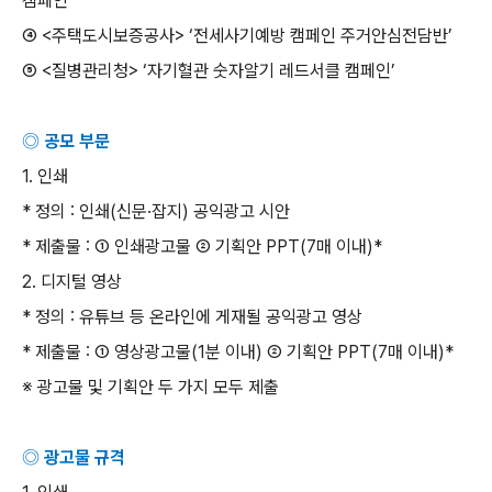
캠페인
’
④
<
주택도시보증공사
> ‘
전세사기예방 캠페인 주거안심전담반
’
⑤
<
질병관리청
> ‘
자기혈관 숫자알기 레드서클 캠페인
’
◎ 공모 부문
1.
인쇄
*
정의
:
인쇄
(
신문
·
잡지
)
공익광고 시안
*
제출물
: ①
인쇄광고물
②
기획안
PPT(7
매 이내
)*
2.
디지털 영상
*
정의
:
유튜브 등 온라인에 게재될 공익광고 영상
*
제출물
: ①
영상광고물
(1
분 이내
) ②
기획안
PPT(7
매 이내
)*
※ 광고물 및 기획안 두 가지 모두 제출
◎ 광고물 규격