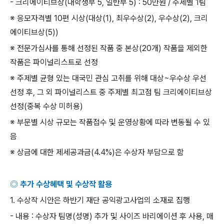
-
크리에이티브상
(
대학생부
5,
일반부
5) : 50
만원
/
주제별
1
팀
※ 응모자격별
10
편 시상
(
대상
(1),
최우수상
(2),
우수상
(2),
크리
에이티브상
(5))
※ 전문가심사를 통해 선정된 작품 중 본상
(20
개
)
작품을 제외한
작품은 파이널리스트로 선정
※ 주제별 균형 있는 대국민 관심 고취를 위해 대상
~
우수상 우선
선정 후
,
그 외 파이널리스트 중 주제별 최고점 팀 크리에이티브상
선정
(
중복 수상 미허용
)
※ 부문별 시상 규모는 작품접수 및 운영상황에 따라 변동될 수 있
음
※ 상금에 대한 제세공과금
(4.4%)
은 수상자 부담으로 함
◎ 추가 수상혜택 및 수상작 활용
1.
수상작 시안은 하반기 재단 공익광고사업의 소재로 집행
-
내용
:
수상자 팀명
(
성명
)
추가 및 사이즈 바리에이션 후 사용
,
매