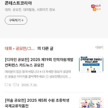
콘테스트코리아
대회. 공모전. 대외활동, 서포터즈 정보
구독하기
더보기
대회 • 공모전/그림 • 미술 • 디자인 • 웹툰.
의 다른 글
[디자인 공모전] 2025 제19회 인적자원개발
컨퍼런스 카드뉴스 공모전
글 내용
여러분의 많은 참여 바랍니다 ※ 더 자세한 정보가 궁금하
신 분들은 이미지를 클릭해주세요! ◎ 공모전명2025 제 1
9회 인적자원개발 컨퍼런스 카드뉴스 공모전 ◎ 참가자격
0
2
2025. 7. 22.
전국민 누구나 ◎ 접수기간2025.07.07(월) ~ 07.30
(수) 18:00까지 ◎ 공모부문카드뉴스는 뉴스, 웹툰, 인포
그래픽 등 다양한 형식 가능 ◎ 제출방법- 신청서, 작품표
[미술 공모전] 2025 제5회 수원 초중학생
지, 작품, 가점사항을 전자메일로 제출 (hrd_festival@hr
dkorea.or.kr) ◎ 시상내용- 대 상 ㅣ 1개 작품 ㅣ 30만
국제교류작품전