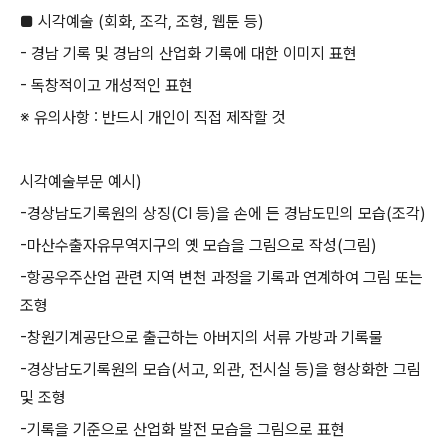
■ 시각예술
(
회화
,
조각
,
조형
,
웹툰 등
)
-
경남 기록 및 경남의 산업화 기록에 대한 이미지 표현
-
독창적이고 개성적인 표현
※ 유의사항
:
반드시 개인이 직접 제작할 것
시각예술부문 예시
)
-
경상남도기록원의 상징
(CI
등
)
을 손에 든 경남도민의 모습
(
조각
)
-
마산수출자유무역지구의 옛 모습을 그림으로 작성
(
그림
)
-
항공우주산업 관련 지역 변천 과정을 기록과 연계하여 그림 또는
조형
-
창원기계공단으로 출근하는 아버지의 서류 가방과 기록물
-
경상남도기록원의 모습
(
서고
,
외관
,
전시실 등
)
을 형상화한 그림
및 조형
-
기록을 기준으로 산업화 발전 모습을 그림으로 표현