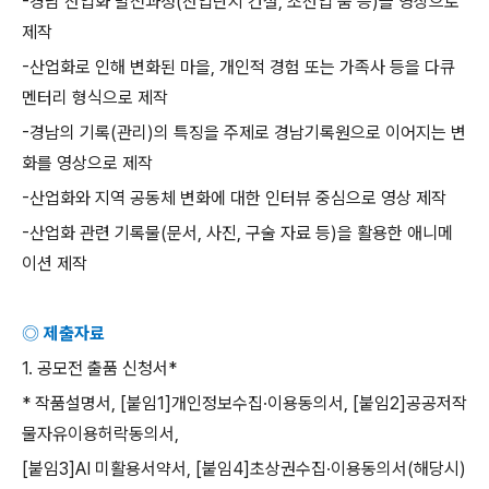
-
경남 산업화 발전과정
(
산업단지 건설
,
조선업 붐 등
)
을 영상으로
제작
-
산업화로 인해 변화된 마을
,
개인적 경험 또는 가족사 등을 다큐
멘터리 형식으로 제작
-
경남의 기록
(
관리
)
의 특징을 주제로 경남기록원으로 이어지는 변
화를 영상으로 제작
-
산업화와 지역 공동체 변화에 대한 인터뷰 중심으로 영상 제작
-
산업화 관련 기록물
(
문서
,
사진
,
구술 자료 등
)
을 활용한 애니메
이션 제작
◎ 제출자료
1.
공모전 출품 신청서
*
*
작품설명서
, [
붙임
1]
개인정보수집
·
이용동의서
, [
붙임
2]
공공저작
물자유이용허락동의서
,
[
붙임
3]AI
미활용서약서
, [
붙임
4]
초상권수집
·
이용동의서
(
해당시
)