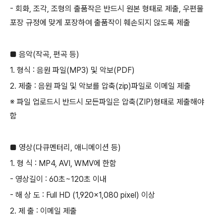
-
회화
,
조각
,
조형의 출품작은 반드시 원본 형태로 제출
,
우편물
포장 규정에 맞게 포장하여 출품작이 훼손되지 않도록 제출
■ 음악
(
작곡
,
편곡 등
)
1.
형식
:
음원 파일
(MP3)
및 악보
(PDF)
2.
제출
:
음원 파일 및 악보를 압축
(zip)
파일로 이메일 제출
※ 파일 업로드시 반드시 모든파일은 압축
(ZIP)
형태로 제출해야
함
■ 영상
(
다큐멘터리
,
애니메이션 등
)
1.
형 식
: MP4, AVI, WMV
에 한함
-
영상길이
: 60
초
~120
초 이내
-
해 상 도
: Full HD (1,920×1,080 pixel)
이상
2.
제 출
:
이메일 제출