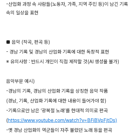
-
산업화 과정 속 사람들
(
노동자
,
가족
,
지역 주민 등
)
이 남긴 기록
속의 일상을 표현
■ 음악
(
작곡
,
편곡 등
)
-
경남 기록 및 경남의 산업화 기록에 대한 독창적 표현
※ 유의사항
:
반드시 개인이 직접 제작할 것
(AI
생성물 불가
)
음악부문 예시
)
-
경남의 기록
,
경남의 산업화 기록을 상징한 음악 작품
(
경남
,
기록
,
산업화 기록에 대한 내용이 들어가야 함
)
-
기록으로만 남은
‘
광복절 노래
’
를 현대적 의미로 편곡
(
https://www.youtube.com/watch?v=BFiBVpFjtDs)
-
옛 경남 산업화의 역군들이 자주 불렀던 노래 등을 편곡