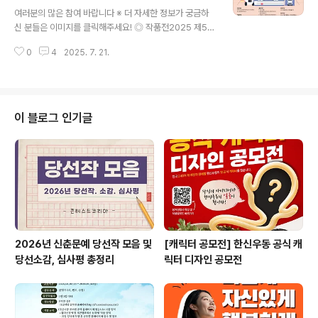
글 내용
원 ㅣ 한국산업인력공단 이사장상- 최우수상 ㅣ 1개 작품
여러분의 많은 참여 바랍니다 ※ 더 자세한 정보가 궁금하
ㅣ 15만원 ㅣ 한국산업인력공단 이사장상- 우 수 상 ㅣ 2
신 분들은 이미지를 클릭해주세요! ◎ 작품전2025 제5회
개 작품 ㅣ 5만원 ㅣ 한국산업인력공단 이사장상- 입 선 ㅣ
수원 초중학생 국제교류작품전 ◎ 참가자격수원시 및 수원
참가작 중 30%이내 ㅣ 기프티콘..
0
4
2025. 7. 21.
시 국제자매우호도시 초, 중학생 또는 동일 연령 청소년 ◎
모집기간2025. 6. 2.(월) ~ 8. 14.(목) ◎ 작품주제우리
가 꿈꾸는 미래-미래의 나, 미래의 우리 ◎ 출품기준• 1인
1작품 (4절지 또는 8절지)• 회화 종류 및 창작 방식에 제한
이 없으며, 평면작품일 것• 작품 창작 시 표절, 도작된 작품
이 블로그 인기글
은 출품 무효 ◎ 출품방법• 작품은 스캔본으로 만들어 출
품신청서와 함께 제출(swcicshkim@gmail.com)• 심
사 후, 오프라인 전시가 확정된 작품은 실물 작품을 센터로
제출 (전시 확정자 별도 안내 예정) ◎ 전시기간2..
2026년 신춘문예 당선작 모음 및
[캐릭터 공모전] 한신우동 공식 캐
당선소감, 심사평 총정리
릭터 디자인 공모전