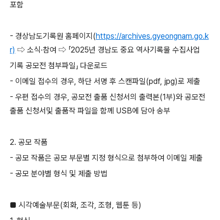
포함
-
경상남도기록원 홈페이지
(
https://archives.gyeongnam.go.k
r)
⇨
소식
·
참여
⇨
「
2025
년 경남도 중요 역사기록물 수집사업
기록 공모전 첨부파일」 다운로드
-
이메일 접수의 경우
,
하단 서명 후 스캔파일
(pdf, jpg)
로 제출
-
우편 접수의 경우
,
공모전 출품 신청서의 출력본
(1
부
)
와 공모전
출품 신청서및 출품작 파일을 함께
USB
에 담아 송부
2.
공모 작품
-
공모 작품은 공모 부문별 지정 형식으로 첨부하여 이메일 제출
-
공모 분야별 형식 및 제출 방법
■ 시각예술부문
(
회화
,
조각
,
조형
,
웹툰 등
)