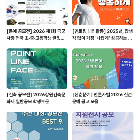
[문예 공모전] 2026 제1회 국군
[멘토링 대외활동] 2025년, 잡생
사랑 전국 초·중·고등학생 글짓기
각 없이 가장 '나답게' 성공하는 법
공모전
ㅣ자기계발 명상캠프
[건축 공모전] 2026강원건축문
[신춘문예] 언론사별 2026 신춘
화제 일반공모 학생부문
문예 공고 모음