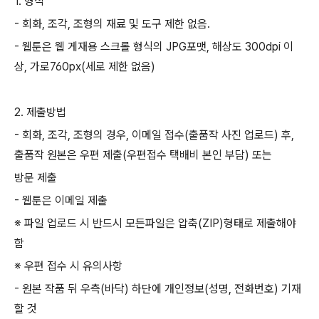
1.
형식
-
회화
,
조각
,
조형의 재료 및 도구 제한 없음
.
-
웹툰은 웹 게재용 스크롤 형식의
JPG
포맷
,
해상도
300dpi
이
상
,
가로
760px(
세로 제한 없음
)
2.
제출방법
-
회화
,
조각
,
조형의 경우
,
이메일 접수
(
출품작 사진 업로드
)
후
,
출품작 원본은 우편 제출
(
우편접수 택배비 본인 부담
)
또는
방문 제출
-
웹툰은 이메일 제출
※ 파일 업로드 시 반드시 모든파일은 압축
(ZIP)
형태로 제출해야
함
※ 우편 접수 시 유의사항
-
원본 작품 뒤 우측
(
바닥
)
하단에 개인정보
(
성명
,
전화번호
)
기재
할 것