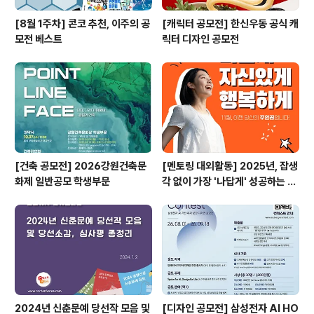
[8월 1주차] 콘코 추천, 이주의 공
[캐릭터 공모전] 한신우동 공식 캐
모전 베스트
릭터 디자인 공모전
[건축 공모전] 2026강원건축문
[멘토링 대외활동] 2025년, 잡생
화제 일반공모 학생부문
각 없이 가장 '나답게' 성공하는 법
ㅣ자기계발 명상캠프
2024년 신춘문예 당선작 모음 및
[디자인 공모전] 삼성전자 AI HO