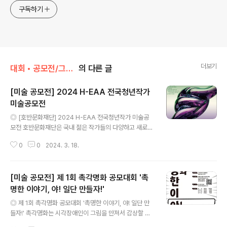
구독하기
더보기
대회 • 공모전/그림 • 미술 • 디자인 • 웹툰.
의 다른 글
[미술 공모전] 2024 H-EAA 전국청년작가
미술공모전
글 내용
◎ [호반문화재단] 2024 H-EAA 전국청년작가 미술공
모전 호반문화재단은 국내 젊은 작가들의 다양하고 새로운
시선을 통해 국내 시각예술의 새로운 미래를 확립하며, 나
0
0
2024. 3. 18.
아가 국내 문화예술발전의 든든한 후원자가 되기 위한 취
지로 매년 미술공모전을 개최하고 있습니다. ◎ 응모자격
• 만 28세 ~ 만 45세 이하 • 3년 이내 개인전 또는 단체
[미술 공모전] 제 1회 촉각명화 공모대회 '촉
전 1회 이상 개최자 ◎ 공모분야 1. 자유주제 2. 출품작 기
준 • 평면 50호~100호 • 입체 180×180×180cm 이내
명한 이야기, 야! 일단 만들자!'
글 내용
• 전시 및 설치 가능한 작품 • 미디어 작품의 경우 구동 가
◎ 제 1회 촉각명화 공모대회 '촉명한 이야기, 야! 일단 만
능한 하드웨어 일체 포함. • 출품작은 국내외 미수상작 ◎
들자!' 촉각명화는 시각장애인이 그림을 만져서 감상할 수
공모기간 2024. 3. 18(월) ~ 4. 22.(월) ◎ 접수방법 재
있도록 원작을 재해석하여 입체로 제작한 작품입니다. 실