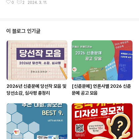
단 홈페이지(http://hobancf.or.kr..
0
2
2024. 3. 11.
로암시각장애인복지관은 시각장애인의 미술 문화 향유와
배리어프리 문화 활성화를 위해 2016년부터 지금까지 촉
각명화를 제작하여 전시하고 있습니다. 본 기관에서는 20
24년도를 맞이하여 제 1회 촉각명화 공모대회 모집요강을
공고하오니, 많은 관심과 참여 부탁드립니다. ◎ 참가자격
이 블로그 인기글
∙ 추억도 챙기고 보람도 챙기자! 미술 대회에 함께 참가해보
고 싶은 가족 ∙ 내가 바로 갓생러..! 의미 있는 봉사활동과
스펙을 원하는 대학생 ∙ 미술 작품 만들기? 나의 능력을 보
여주겠어! 제야의 고수 ∙ 시각장애인의 문화 활동에 힘이 되
고 싶어요! 따뜻한 마음..
2026년 신춘문예 당선작 모음 및
[신춘문예] 언론사별 2026 신춘
당선소감, 심사평 총정리
문예 공고 모음