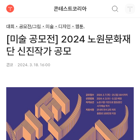
검색하기
콘테스트코리아
티스토리
대회 • 공모전/그림 • 미술 • 디자인 • 웹툰.
[미술 공모전] 2024 노원문화재
단 신진작가 공모
콘코
2024. 3. 18. 16:00