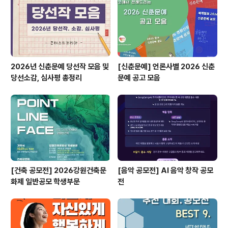
e 100』 도서 표지 디자인 - 국내 건축사사무소 50곳의 대
표작품 100선 수록- 한국..
2026년 신춘문예 당선작 모음 및
[신춘문예] 언론사별 2026 신춘
당선소감, 심사평 총정리
문예 공고 모음
[건축 공모전] 2026강원건축문
[음악 공모전] AI 음악 창작 공모
화제 일반공모 학생부문
전