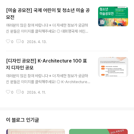
[미술 공모전] 국제 어린이 및 청소년 미술 공
모전
글 내용
여러분의 많은 참여 바랍니다 ※ 더 자세한 정보가 궁금하
신 분들은 이미지를 클릭해주세요! ◎ 대회명국제 어린이
및 청소년 미술공모전(International Children & Youth
0
0
2026. 4. 13.
Art Competition) ◎ 참가자격▶ 대 상: 5세 ~ 19세▶
구 분: 유치부 / 초등저 / 초등고 / 중등부 / 고등부※ 1인 1작
품※ 단체 접수만 가능(학교,학원,유치원,교육기관) ◎ 대회
[디자인 공모전] K-Architecture 100 표
부문 및 규격▶ 대회 부문: 회화 (작품은 반환되지 않습니
다)▶ 규 격: 8절 ※ 모든 작품은 작품 뒷면에 '기관명(학원
지 디자인 공모
글 내용
명), 기관연락처, 학생명, 학년(유치부는 연령)' 반드시 기재
여러분의 많은 참여 바랍니다 ※ 더 자세한 정보가 궁금하
할 것 ※ 신청서는 다운로드 받아 이메일로 반드시 제출할
신 분들은 이미지를 클릭해주세요! ◎ K-Architecture 1
것 ◎ 시상 내역▶ 대상 / 최우수상 / 우수상 / 금상 / 은상 /
00 표지 디자인 공모㈜건축세계에서 한국 건축의 현재와
동상 ◎ 중..
0
0
2026. 4. 11.
가능성을 조망하는 단행본 『K-Architecture 100』의 발
간을 앞두고, 이를 상징적으로 담아낼 표지 디자인 공모를
진행합니다. 건축과 디자인에 관심있으신 분들의 많은 참
여 바랍니다. ◎ 공모 일정- 제출 기간: 2026년 4월 7일
(화) ~ 4월 20일 (월)- 결과 발표: 2026년 4월 말 (수상
이 블로그 인기글
자 개별 연락 예정) ◎ 참가 자격- 제한 없음 (국민 누구나 /
1인당 2안까지 제출 가능) ◎ 공모 주제『K-Architectur