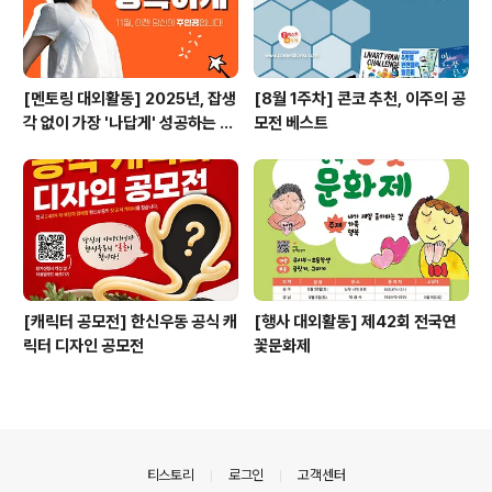
[멘토링 대외활동] 2025년, 잡생
[8월 1주차] 콘코 추천, 이주의 공
각 없이 가장 '나답게' 성공하는 법
모전 베스트
ㅣ자기계발 명상캠프
[캐릭터 공모전] 한신우동 공식 캐
[행사 대외활동] 제42회 전국연
릭터 디자인 공모전
꽃문화제
의안내
티스토리
로그인
고객센터