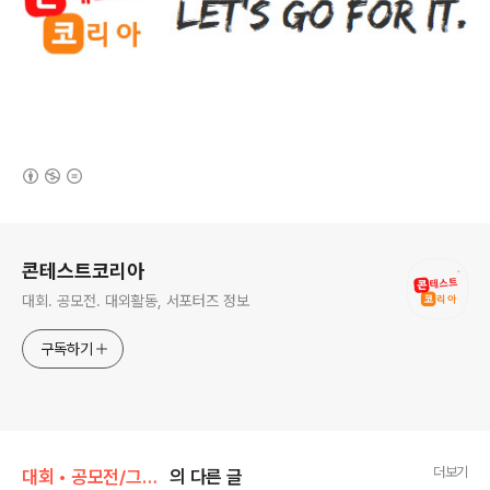
(새창열림)
로그 정보
콘테스트코리아
대회. 공모전. 대외활동, 서포터즈 정보
구독하기
더보기
대회 • 공모전/그림 • 미술 • 디자인 • 웹툰.
의 다른 글