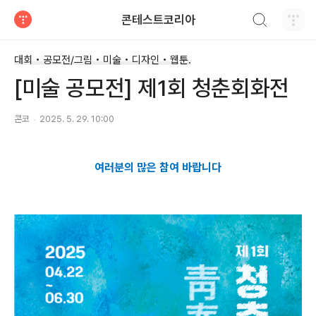
검색하기
콘테스트코리아
티스토리
대회 • 공모전/그림 • 미술 • 디자인 • 웹툰.
[미술 공모전] 제1회 청춘회화전
콘코
2025. 5. 29. 10:00
여러분의 많은 참여 바랍니다