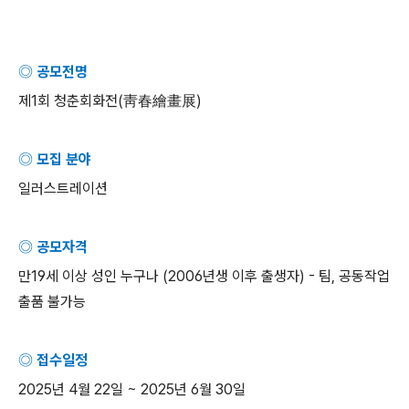
◎ 공모전명
제
1
회 청춘회화전
(
靑春繪畫展
)
◎ 모집 분야
일러스트레이션
◎ 공모자격
만
19
세 이상 성인 누구나
(2006
년생 이후 출생자
) -
팀
,
공동작업
출품 불가능
◎ 접수일정
2025
년
4
월
22
일
~ 2025
년
6
월
30
일