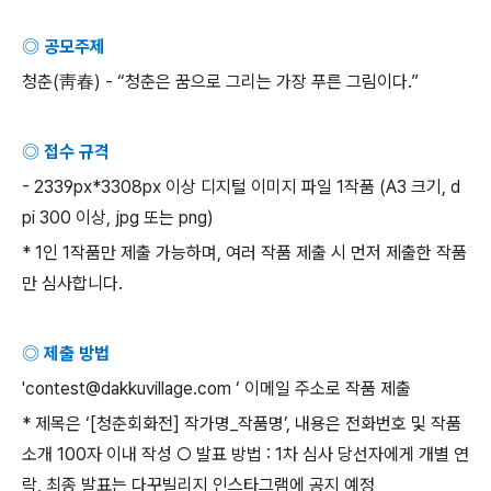
◎ 공모주제
청춘
(
靑春
) - “
청춘은 꿈으로 그리는 가장 푸른 그림이다
.”
◎ 접수 규격
- 2339px*3308px
이상 디지털 이미지 파일
1
작품
(A3
크기
, d
pi 300
이상
, jpg
또는
png)
* 1
인
1
작품만 제출 가능하며
,
여러 작품 제출 시 먼저 제출한 작품
만 심사합니다
.
◎ 제출 방법
'contest@dakkuvillage.com ‘
이메일 주소로 작품 제출
*
제목은
‘[
청춘회화전
]
작가명
_
작품명
’,
내용은 전화번호 및 작품
소개
100
자 이내 작성
○
발표 방법
: 1
차 심사 당선자에게 개별 연
락
,
최종 발표는 다꾸빌리지 인스타그램에 공지 예정