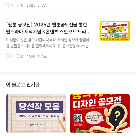
B 디자인페어2025 D2B[Design-to-Business] 디자
1
0
2025. 5. 27.
인 페어 ◎ 참가자격만 18세 이상의 개인 또는 팀으로 출
품 가능 (*팀 당 총 2명으로 제한) - 참여기업과 출품자 간
에 고용관계가 있거나 출품작이 출품자가 소속된 회사의
[웹툰 공모전] 2025년 웹툰공모전을 통한
업무영역에 속하는 경우에는 응모자격 없음* 예) A 가구회
사 직원이 가구를 출품 (단, A가 허락한 경우는 자유출품부
웹드라마 제작지원 <콘텐츠 스핀오프 드라마
글 내용
문 응모자격 인정)- 출품 전에 이미 공개된 지 1년이 경과
공모전>
여러분의 많은 참여 바랍니다 ※ 더 자세한 정보가 궁금하
한 작품은 출품 불가능* 관련법령 : 디자인보호법 제36조
신 분들은 이미지를 클릭해주세요! ◎ 공모전명2025년
(신규성 상실의 예외)- 디자인 등록요건을 갖춘 작품이어
웹툰공모전을 통한 웹드라마 제작지원 콘텐츠 스핀오프 드
야 출품 가능.* 타인의 작품을 모방하지 않아야 하고, 기존
1
0
2025. 5. 26.
라마공모전> "흥행한 웹툰 콘텐츠가 드라마, 영화로 제작
타인의..
되고 있는 현재 방송콘텐츠 환경에 따라 웹툰 신작 발굴과 I
P를 활용한웹드라마 제작지원을 통해 시너지 효과를 내어
콘텐츠 발전 선순환을 마련하고자 합니다.웹툰 작가님들의
많은 관심과 참여 바랍니다" 주최: 방송콘텐츠진흥재단후
이 블로그 인기글
원: 유진이엔티 ◎ 공고기간2025년 3월 28일(금) ~ 6월
11일(수) ◎ 접수기간2025년 5월 12일(월) ~ 6월 11일
(수) 16시까지* 추가모집, 접수기간 연장* 접수마감시간
이후 제출서류 수정 및 접수 불가 ◎ 접수방법방송콘텐츠
진흥재단 홈페이지 온라..