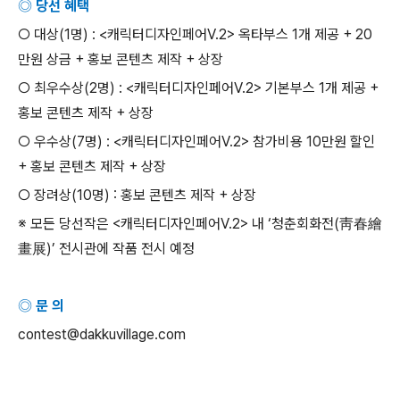
◎ 당선 혜택
○ 대상
(1
명
) : <
캐릭터디자인페어
V.2>
옥타부스
1
개 제공
+ 20
만원 상금
+
홍보 콘텐츠 제작
+
상장
○ 최우수상
(2
명
) : <
캐릭터디자인페어
V.2>
기본부스
1
개 제공
+
홍보 콘텐츠 제작
+
상장
○ 우수상
(7
명
) : <
캐릭터디자인페어
V.2>
참가비용
10
만원 할인
+
홍보 콘텐츠 제작
+
상장
○ 장려상
(10
명
) :
홍보 콘텐츠 제작
+
상장
※ 모든 당선작은
<
캐릭터디자인페어
V.2>
내
‘
청춘회화전
(
靑春繪
畫展
)’
전시관에 작품 전시 예정
◎ 문 의
contest@dakkuvillage.com