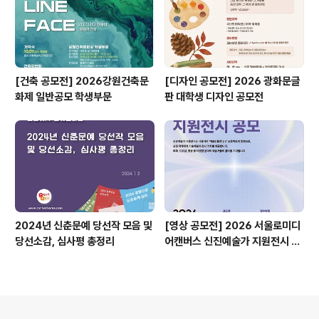
[건축 공모전] 2026강원건축문
[디자인 공모전] 2026 광화문글
화제 일반공모 학생부문
판 대학생 디자인 공모전
2024년 신춘문예 당선작 모음 및
[영상 공모전] 2026 서울로미디
당선소감, 심사평 총정리
어캔버스 신진예술가 지원전시 공
모
의안내