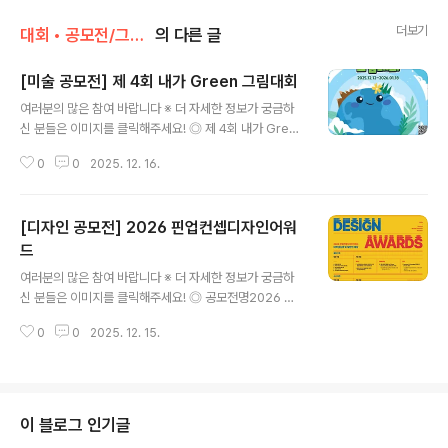
더보기
대회 • 공모전/그림 • 미술 • 디자인 • 웹툰.
의 다른 글
[미술 공모전] 제 4회 내가 Green 그림대회
글 내용
여러분의 많은 참여 바랍니다 ※ 더 자세한 정보가 궁금하
신 분들은 이미지를 클릭해주세요! ◎ 제 4회 내가 Green
그림대회지구온난화의 주요 요인인 이산화탄소 배출량 감
0
0
2025. 12. 16.
축을 최우선 과제로 삼고산업자동화를 선도하는 한국SM
C(주)환경을 지켜나가기 위한 대전, 세종의 어린이 화가 여
러분을 찾습니다! ◎ 공모주제환경에 대한 문제/환경을 보
[디자인 공모전] 2026 핀업컨셉디자인어워
호할 수 있는 방법 중 택 1(동·식물, 미세먼지, 바다, 숲, 지
구온난화, 신재생에너지 등) ◎ 참가대상대전 및 세종시 소
드
글 내용
재 초등학교 재학생이라면 누구나 참여가능 ◎ 접수기간2
여러분의 많은 참여 바랍니다 ※ 더 자세한 정보가 궁금하
025년 12월 12일(금) - 2026년 1월 18일(일) ◎ 접수방
신 분들은 이미지를 클릭해주세요! ◎ 공모전명2026 핀
법개인 및 단체 온라인 작품 접수 (www.greengrim.co.
업컨셉디자인어워드 ◎ 일정접수 : 2026.01.01 - 01.31
kr)..
0
0
2025. 12. 15.
심사/수상작 발표 : 2026.2월 중시상식 : 2026.02.26
◎ 접수 방법1. 홈페이지 회원가입 (www.pinup.or.kr/c
oncept)2. 작품 접수3. 출품료 납부4. 심사 결과 확인 방
법 ◎ 제출 내용- 이미지 : 작품을 충분히 이해할 수 있는
이미지 4장 (규격: 가로 190mm×세로 250mm, 이미지
이 블로그 인기글
당 1MB 이내, jpg 형식, RGB 모드)- 디자인 설명 : 출품작