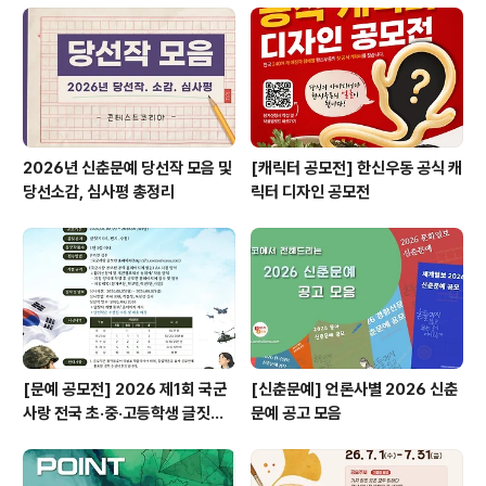
의 디자인 콘셉트 설명 (분량: 한글 500자 이내, 영문 700
자 이내 (공백 포함, 분량 엄수))- 디자인 키워드 : 출품작이
지향하는..
2026년 신춘문예 당선작 모음 및
[캐릭터 공모전] 한신우동 공식 캐
당선소감, 심사평 총정리
릭터 디자인 공모전
[문예 공모전] 2026 제1회 국군
[신춘문예] 언론사별 2026 신춘
사랑 전국 초·중·고등학생 글짓기
문예 공고 모음
공모전