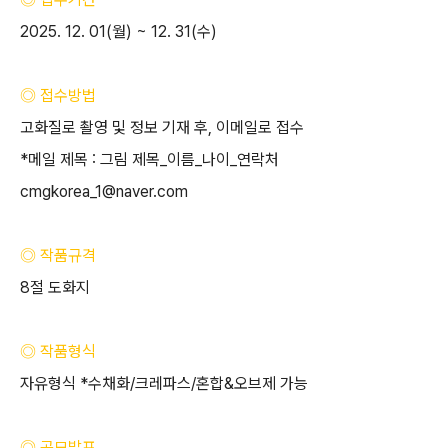
2025. 12. 01(
월
) ~ 12. 31(
수
)
◎ 접수방법
고화질로 촬영 및 정보 기재 후
,
이메일로 접수
*
메일 제목
:
그림 제목
_
이름
_
나이
_
연락처
cmgkorea_1@naver.com
◎ 작품규격
8
절 도화지
◎ 작품형식
자유형식
*
수채화
/
크레파스
/
혼합
&
오브제 가능
◎ 공모발표