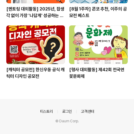
[멘토링 대외활동] 2025년, 잡생
[8월 1주차] 콘코 추천, 이주의 공
각 없이 가장 '나답게' 성공하는 법
모전 베스트
ㅣ자기계발 명상캠프
[캐릭터 공모전] 한신우동 공식 캐
[행사 대외활동] 제42회 전국연
릭터 디자인 공모전
꽃문화제
의안내
티스토리
로그인
고객센터
© Daum Corp.