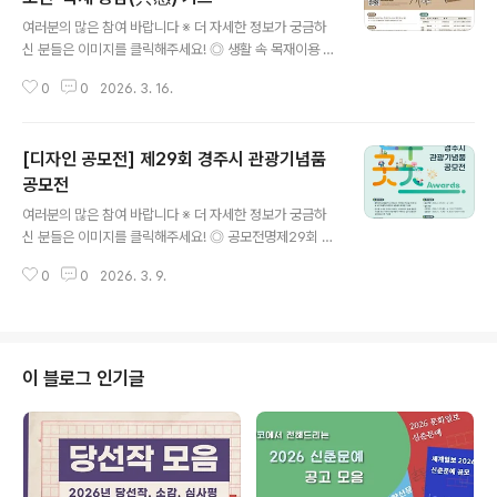
글 내용
여러분의 많은 참여 바랍니다 ※ 더 자세한 정보가 궁금하
신 분들은 이미지를 클릭해주세요! ◎ 생활 속 목재이용 국
민참여 공모전 ‘목재 공감(共感) 키트’목재에 관심있는 누
0
0
2026. 3. 16.
구나! 총 상금 720만원! 공모전에 대한 자세한 사항은 공
고문을 확인해주세요! ◎ 공모주제장애인 대상‘오감만
족’국산목재 DIY 키트(장애인의 감각·학습·놀이 경험을 확
[디자인 공모전] 제29회 경주시 관광기념품
장할 수 있는 목재소품) ◎ 참가자격목재에 관심이 있는 전
국민 누구나(개인 또는 팀)※ 1인 2건 이내 출품가능 / 공동
공모전
글 내용
작 허용(공동 2인 이내) ◎ 작품소재국산목재(한목)을 주
여러분의 많은 참여 바랍니다 ※ 더 자세한 정보가 궁금하
재료로 함※ 부분적으로 수입 목재를 사용할 수 있으며(2
신 분들은 이미지를 클릭해주세요! ◎ 공모전명제29회 경
0% 이내), 목재 외 부품은 제한 없음 ◎ 출품형태실제 제
주시 관광기념품 공모전 「경주굿즈 어워즈」 ◎ 공모대상생
작 가능한 키트 패키지(구성품, 설명서 등 포함)※ 보급 및
0
0
2026. 3. 9.
산 및 양산·판매 가능한 공예품, 공산품, 식품 ◎ 공모주제-
운반을 고려하여 키트..
경주시의 고유성(역사·문화유산·자연환경·특산물·축제 등)
을 살린독창적 디자인과 상징성이 부여된 기념품- 경주를
소재로 창작된 캐릭터, 시정캐릭터 등을 활용한 기념품- 국
내외 관광객들이 구매하고 싶은 상품성과 실용성을 갖춘
이 블로그 인기글
기념품 ◎ 응모자격국내에 거주하는 모든 국민(개인 및 업
체)※ 개인의 경우, 수상자 선정 후 2개월 이내 사업자등록
필수 ◎ 접수기간 및 접수 방법- 서류접수: 2026. 3. 23.
(월) ~ 4. 1.(수) 17:00까지, 이메일로 서류 제출- 실물접
수: 2..