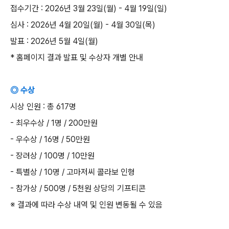
접수기간
: 2026
년
3
월
23
일
(
월
) - 4
월
19
일
(
일
)
심사
: 2026
년
4
월
20
일
(
월
) - 4
월
30
일
(
목
)
발표
: 2026
년
5
월
4
일
(
월
)
*
홈페이지 결과 발표 및 수상자 개별 안내
◎ 수상
시상 인원
:
총
617
명
-
최우수상
/ 1
명
/ 200
만원
-
우수상
/ 16
명
/ 50
만원
-
장려상
/ 100
명
/ 10
만원
-
특별상
/ 10
명
/
고마저씨 콜라보 인형
-
참가상
/ 500
명
/ 5
천원 상당의 기프티콘
※
결과에 따라 수상 내역 및 인원 변동될 수 있음