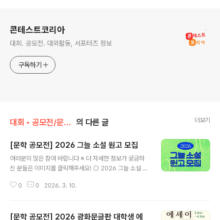
로그 정보
콘테스트코리아
대회. 공모전. 대외활동, 서포터즈 정보
구독하기
더보기
대회 • 공모전/문학 • 문예 • 네이밍 • 슬로건
의 다른 글
[문학 공모전] 2026 그늘 소설 원고 모집
글 내용
여러분의 많은 참여 바랍니다 ※ 더 자세한 정보가 궁금하
신 분들은 이미지를 클릭해주세요! ◎ 2026 그늘 소설 원
고 모집뜨거운 태양 아래, 그늘이 되어 줄 소설을 만듭니다.
0
0
2026. 3. 10.
복잡한 세상사를 잠시 잊게 만드는 흡입력 넘치는 이야기,
지친 마음을 다독여주는 따뜻한 이야기. 여러분의 이야기
가 누군가의 가장 편안한 그늘이 되어줄 수 있도록 이 여정
[문학 공모전] 2026 광화문글판 대학생 에
에 함께해 주세요. ◎ 모집 분야부문 중 택 1 (분야 중복 투