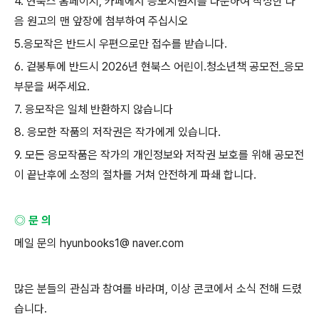
4.
현북스 홈페이지
,
카페에서 응모지원서를 다운하여 작성한 다
음 원고의 맨 앞장에 첨부하여 주십시오
5.
응모작은 반드시 우편으로만 접수를 받습니다
.
6.
겉봉투에 반드시
2026
년 현북스 어린이
.
청소년책 공모전
_
응모
부문을 써주세요
.
7.
응모작은 일체 반환하지 않습니다
8.
응모한 작품의 저작권은 작가에게 있습니다
.
9.
모든 응모작품은 작가의 개인정보와 저작권 보호를 위해 공모전
이 끝난후에 소정의 절차를 거쳐 안전하게 파쇄 합니다
.
◎ 문 의
메일 문의
hyunbooks1@ naver.com
⠀
많은 분들의 관심과 참여를 바라며
,
이상 콘코에서 소식 전해 드렸
습니다
.