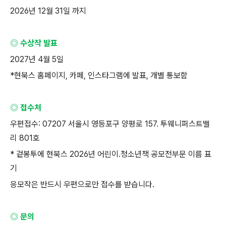
2026
년
12
월
31
일 까지
◎ 수상작 발표
2027
년
4
월
5
일
*
현북스 홈페이지
,
카페
,
인스타그램에 발표
,
개별 통보함
◎ 접수처
우편접수
: 07207
서울시 영등포구 양평로
157.
투웨니퍼스트밸
리
801
호
*
겉봉투에 현북스
2026
년 어린이
.
청소년책 공모전부문 이름 표
기
응모작은 반드시 우편으로만 접수를 받습니다
.
◎ 문의