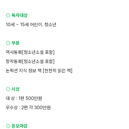
◎ 독자대상
10
세
~ 15
세 어린이
.
청소년
◎ 부분
역사동화
[
청소년소설 포함
]
창작동화
[
청소년소설 포함
]
논픽션 지식 정보 책
[
천천히 읽은 책
]
◎ 시상
대 상
: 1
편
500
만원
우수상
: 2
편 각
300
만원
◎ 응모마감