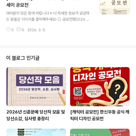
고 불가능)◾ 200자 원고지 80매 내외 단편소설 (3편) /
세이 공모전
글 내용
접수신청서 및 자기확인서◾ 200자 원고지 300매 내외
여러분의 많은 참여 바랍니다 ※ 더 자세한 정보가 궁금하
중단편 소설 (1편) / 접수신청서 및 자기확인서 / 시놉시스
신 분들은 이미지를 클릭해주세요! ◎ 공모전명2026 광
(전체적인 줄거리)◽ SF, 호러, 스릴러, 미스터리, 순수문학,
화문글판 대학생 에세이 공모전 ◎ 공모자격국내외 대학
로맨스, 판타지 등 전 장르 투고 가능 * 제출방식- 접..
0
0
2026. 3. 5.
(원) 재학•휴학생※ 1인 1작품 ◎ 접수기간2026. 3.4(수)
~ 4.5(일) ◎ 공모주제발견, 기적 중 택1*광화문글판 봄편
연관 주제 ◎ 당선작 발표2026. 05. 15(금) ◎ 접수방
법- 교보생명 홈페이지 ㅣ www.kyobo.com > 회사소
개 > 광화문글판 > 에세이 공모- 회원 로그인 또는 참여자
이 블로그 인기글
정보 입력 후 접수URL : https://www.kyobo.com/dg
t/web/company-introduction/gwanghwamun-te
xt-board/collegian-contest-exhibit-guide..
2026년 신춘문예 당선작 모음 및
[캐릭터 공모전] 한신우동 공식 캐
당선소감, 심사평 총정리
릭터 디자인 공모전