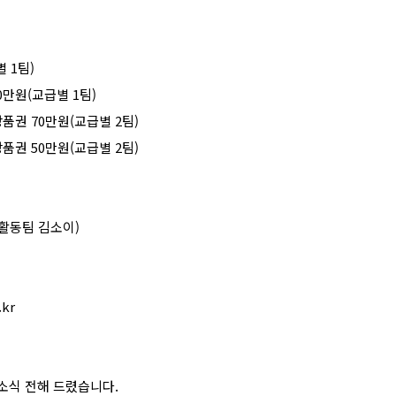
별
1
팀
)
0
만원
(
교급별
1
팀
)
상품권
70
만원
(
교급별
2
팀
)
상품권
50
만원
(
교급별
2
팀
)
활동팀 김소이
)
.kr
소식 전해 드렸습니다
.