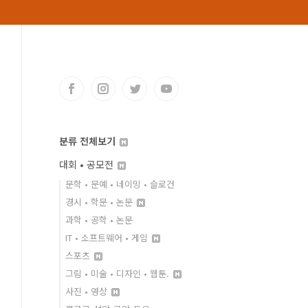
분류 전체보기
대회 • 공모전
문학 • 문예 • 네이밍 • 슬로건
경시 • 학문 • 논문
과학 • 공학 • 논문
IT • 소프트웨어 • 게임
스포츠
그림 • 미술 • 디자인 • 웹툰.
사진 • 영상