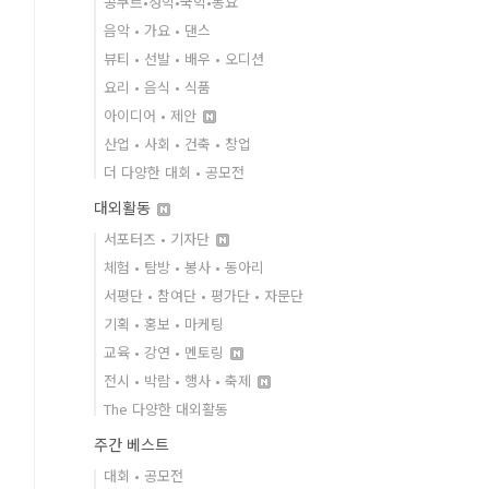
콩쿠르•성악•국악•동요
음악 • 가요 • 댄스
뷰티 • 선발 • 배우 • 오디션
요리 • 음식 • 식품
아이디어 • 제안
산업 • 사회 • 건축 • 창업
더 다양한 대회 • 공모전
대외활동
서포터즈 • 기자단
체험 • 탐방 • 봉사 • 동아리
서평단 • 참여단 • 평가단 • 자문단
기획 • 홍보 • 마케팅
교육 • 강연 • 멘토링
전시 • 박람 • 행사 • 축제
The 다양한 대외활동
주간 베스트
대회 • 공모전