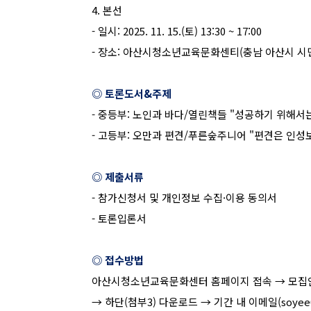
4.
본선
-
일시
: 2025. 11. 15.(
토
) 13:30 ~ 17:00
-
장소
:
아산시청소년교육문화센티
(
충남 아산시 시
◎ 토론도서
&
주제
-
중등부
:
노인과 바다
/
열린책들
"
성공하기 위해서
-
고등부
:
오만과 편견
/
푸른숲주니어
"
편견은 인성
◎ 제출서류
-
참가신청서 및 개인정보 수집
·
이용 동의서
-
토론입론서
◎ 접수방법
아산시청소년교육문화센터 홈페이지 접속
→
모집
→ 하단
(
첨부
3)
다운로드
→
기간 내 이메일
(soyee