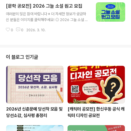
은 책] ◎ 시상대 상 : 1편 500만원우수상 : 2편 각 300만
[문학 공모전] 2026 그늘 소설 원고 모집
원 ◎ 응모마감2026년 12월 31일 까지 ◎ 수상작 발표2
글 내용
027년 4월 5일*현북스 홈페이지, 카페, 인스타그램에 발
여러분의 많은 참여 바랍니다 ※ 더 자세한 정보가 궁금하
표, 개별 통보함 ◎ 접수처우편접수: 07207 서울시 영등
신 분들은 이미지를 클릭해주세요! ◎ 2026 그늘 소설 원
포구 양평로 157. 투웨니퍼스트밸리 801호* 겉봉투에 현
고 모집뜨거운 태양 아래, 그늘이 되어 줄 소설을 만듭니다.
북스 2026년 어린이.청소년책 공모전부문 이름 표기응모
0
0
2026. 3. 10.
복잡한 세상사를 잠시 잊게 만드는 흡입력 넘치는 이야기,
작은 반드시 우편으로만 접수를 받습니다. ◎ 문의hyunb
지친 마음을 다독여주는 따뜻한 이야기. 여러분의 이야기
ooks..
가 누군가의 가장 편안한 그늘이 되어줄 수 있도록 이 여정
에 함께해 주세요. ◎ 모집 분야부문 중 택 1 (분야 중복 투
고 불가능)◾ 200자 원고지 80매 내외 단편소설 (3편) /
이 블로그 인기글
접수신청서 및 자기확인서◾ 200자 원고지 300매 내외
중단편 소설 (1편) / 접수신청서 및 자기확인서 / 시놉시스
(전체적인 줄거리)◽ SF, 호러, 스릴러, 미스터리, 순수문학,
로맨스, 판타지 등 전 장르 투고 가능 * 제출방식- 접..
2026년 신춘문예 당선작 모음 및
[캐릭터 공모전] 한신우동 공식 캐
당선소감, 심사평 총정리
릭터 디자인 공모전