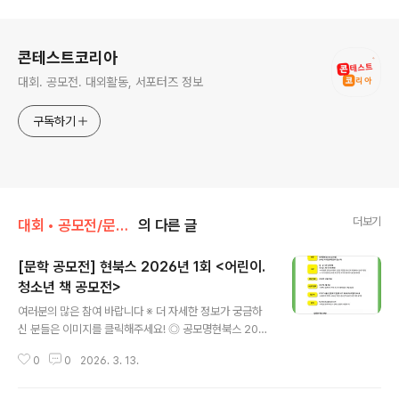
로그 정보
콘테스트코리아
대회. 공모전. 대외활동, 서포터즈 정보
구독하기
더보기
대회 • 공모전/문학 • 문예 • 네이밍 • 슬로건
의 다른 글
[문학 공모전] 현북스 2026년 1회 <어린이.
청소년 책 공모전>
글 내용
여러분의 많은 참여 바랍니다 ※ 더 자세한 정보가 궁금하
신 분들은 이미지를 클릭해주세요! ◎ 공모명현북스 202
6년 1회 ,어린이.청소년 책 공모전> ◎ 독자대상10세 ~ 1
0
0
2026. 3. 13.
5세 어린이. 청소년 ◎ 부분역사동화[청소년소설 포함]창
작동화[청소년소설 포함]논픽션 지식 정보 책 [천천히 읽