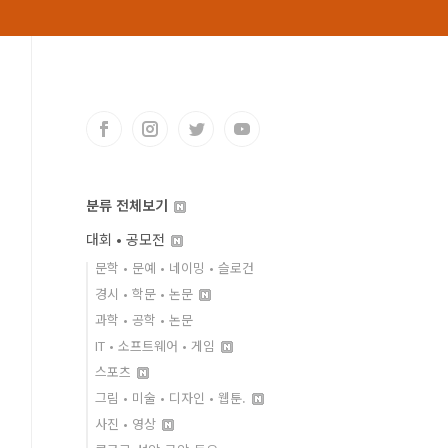
분류 전체보기
대회 • 공모전
문학 • 문예 • 네이밍 • 슬로건
경시 • 학문 • 논문
과학 • 공학 • 논문
IT • 소프트웨어 • 게임
스포츠
그림 • 미술 • 디자인 • 웹툰.
사진 • 영상