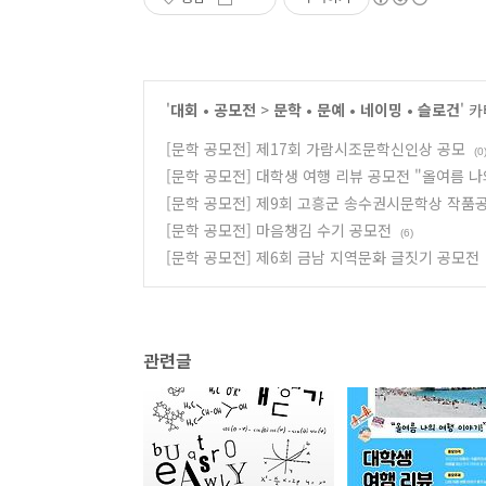
'
대회 • 공모전
>
문학 • 문예 • 네이밍 • 슬로건
' 
[문학 공모전] 제17회 가람시조문학신인상 공모
(0
[문학 공모전] 대학생 여행 리뷰 공모전 "올여름 나
[문학 공모전] 제9회 고흥군 송수권시문학상 작품
[문학 공모전] 마음챙김 수기 공모전
(6)
[문학 공모전] 제6회 금남 지역문화 글짓기 공모전
관련글