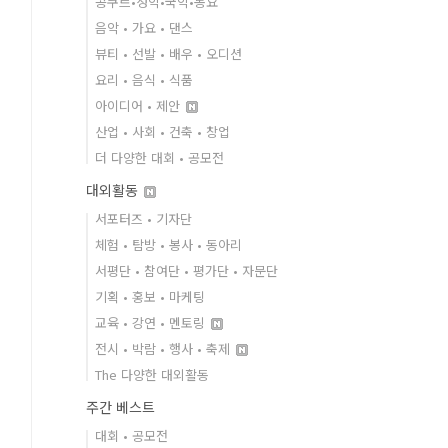
콩쿠르•성악•국악•동요
음악 • 가요 • 댄스
뷰티 • 선발 • 배우 • 오디션
요리 • 음식 • 식품
아이디어 • 제안
산업 • 사회 • 건축 • 창업
더 다양한 대회 • 공모전
대외활동
서포터즈 • 기자단
체험 • 탐방 • 봉사 • 동아리
서평단 • 참여단 • 평가단 • 자문단
기획 • 홍보 • 마케팅
교육 • 강연 • 멘토링
전시 • 박람 • 행사 • 축제
The 다양한 대외활동
주간 베스트
대회 • 공모전