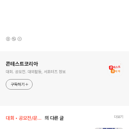
(새창열림)
로그 정보
콘테스트코리아
대회. 공모전. 대외활동, 서포터즈 정보
구독하기
더보기
대회 • 공모전/문학 • 문예 • 네이밍 • 슬로건
의 다른 글