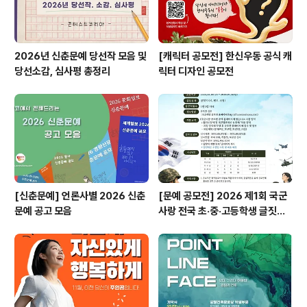
2026년 신춘문예 당선작 모음 및
[캐릭터 공모전] 한신우동 공식 캐
당선소감, 심사평 총정리
릭터 디자인 공모전
[신춘문예] 언론사별 2026 신춘
[문예 공모전] 2026 제1회 국군
문예 공고 모음
사랑 전국 초·중·고등학생 글짓기
공모전