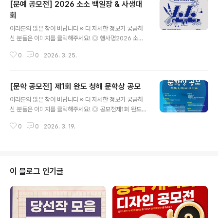
[문예 공모전] 2026 소소 백일장 & 사생대
회
글 내용
여러분의 많은 참여 바랍니다 ※ 더 자세한 정보가 궁금하
신 분들은 이미지를 클릭해주세요! ◎ 행사명2026 소소
백일장 & 사생대회 ◎ 대회 일시 및 장소- 행사 일정 : 20
0
0
2026. 3. 25.
26. 04. 04. 10시 ~ 16시- 행사 장소 : 금곡동 이석영광
장 일대 ◎ 주제당일 공지 ◎ 재료개별 지참 (원고지, 도화
지만 제공) ◎ 백일장 참가자격누구나 가능학생부 / 일반부
[문학 공모전] 제1회 완도 청해 문학상 공모
◎ 사생대회 참가자격누구나 가능미취학, 초등 저학년부 /
글 내용
초등 고학년부 / 청소년부 / 일반부 ◎ 참가비10,000원
여러분의 많은 참여 바랍니다 ※ 더 자세한 정보가 궁금하
(농협 301-0301-5446-01 (예금주 : 소소))(선착순 지
신 분들은 이미지를 클릭해주세요! ◎ 공모전제1회 완도
원자 20명에게 일회용 필름카메라 증정) ◎ 지원방법사전
청해 문학상 공모 ◎ 응모부문일반부(시, 소설), 청소년부
접수 / 현장접수 ◎ 수상특전시상식 (5/5) - 상장 수상re
0
0
2026. 3. 19.
(시, 수필), 청해 작가상(시, 수필, 소설) ◎ 응모자격 및 시
memeber 1910 전시 기회 제공 (..
상일반부- 20세 이상 전국민- 2년 이내(2024.1.1.~202
5.12.31.) 미수상 출간작(소설 또는 시집)- 시상금: 대상 2,
000만 원, 우수상 1,000만 원 청소년부- 19세 이하 전남
도민- 시5편 또는 수필2편 창작품- 시상금: 시, 수필 각 5
이 블로그 인기글
0만원 청해 작가상- 현재 완도에 주소를 둔(2026.2.20.
이전) 작가- 2년 이내(2024.1.1.~2025.12.31.) 미수상
출간작(소설, 수필집, 시집 중 1)- 시상금: 시 500만 원, 수
필 또는 ..