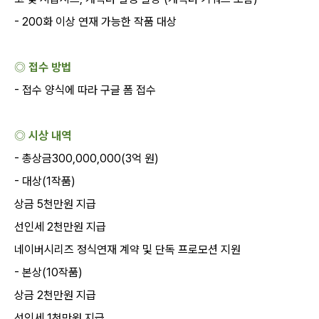
- 200
화 이상 연재 가능한 작품 대상
◎ 접수 방법
-
접수 양식에 따라 구글 폼 접수
◎ 시상 내역
-
총상금
300,000,000(3
억 원
)
-
대상
(1
작품
)
상금
5
천만원 지급
선인세
2
천만원 지급
네이버시리즈 정식연재 계약 및 단독 프로모션 지원
-
본상
(10
작품
)
상금
2
천만원 지급
선인세
1
천만원 지급