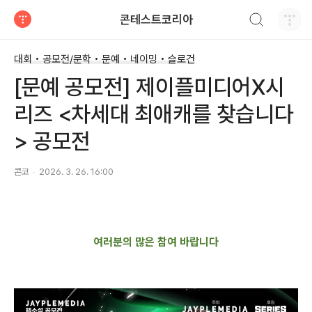
검색하기
콘테스트코리아
티스토리
대회 • 공모전/문학 • 문예 • 네이밍 • 슬로건
[문예 공모전] 제이플미디어X시
리즈 <차세대 최애캐를 찾습니다
> 공모전
콘코
2026. 3. 26. 16:00
여러분의 많은 참여 바랍니다