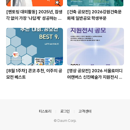
[멘토링 대외활동] 2025년, 잡생
[건축 공모전] 2026강원건축문
각 없이 가장 '나답게' 성공하는 법
화제 일반공모 학생부문
ㅣ자기계발 명상캠프
[8월 1주차] 콘코 추천, 이주의 공
[영상 공모전] 2026 서울로미디
모전 베스트
어캔버스 신진예술가 지원전시 공
모
의안내
티스토리
로그인
고객센터
© Daum Corp.