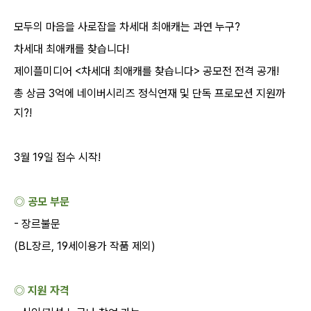
모두의 마음을 사로잡을 차세대 최애캐는 과연 누구
?
차세대 최애캐를 찾습니다
!
제이플미디어
<
차세대 최애캐를 찾습니다
>
공모전 전격 공개
!
총 상금
3
억에 네이버시리즈 정식연재 및 단독 프로모션 지원까
지
?!
3
월
19
일 접수 시작
!
◎ 공모 부문
-
장르불문
(BL
장르
, 19
세이용가 작품 제외
)
◎ 지원 자격