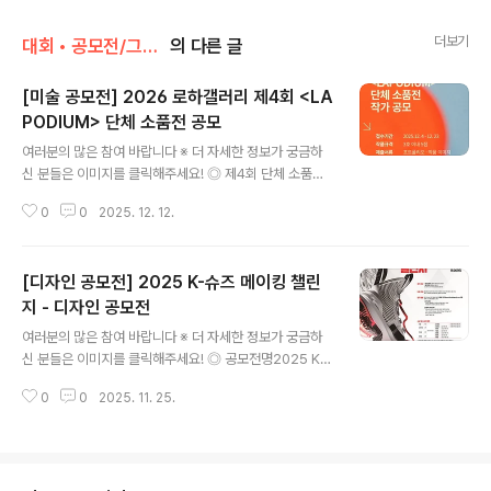
더보기
대회 • 공모전/그림 • 미술 • 디자인 • 웹툰.
의 다른 글
[미술 공모전] 2026 로하갤러리 제4회 <LA
PODIUM> 단체 소품전 공모
글 내용
여러분의 많은 참여 바랍니다 ※ 더 자세한 정보가 궁금하
신 분들은 이미지를 클릭해주세요! ◎ 제4회 단체 소품전
작가 공모- 로하갤러리에서 새해의 첫 장을 함께 채워갈 작
0
0
2025. 12. 12.
가분들을 기다립니다.본 전시는 공개 공모를 통해 엄선된
작가 전원으로 구성됩니다.다양한 시각예술 분야의 역량
있는 작가분들의 많은 참여를 기대합니다. ◎ 공모 개요-
[디자인 공모전] 2025 K-슈즈 메이킹 챌린
전시명｜제4회 단체 소품전- 전시기간｜2026. 1. 9 - 1.
30 예정- 전시장소｜로하갤러리 (서울 강남구 선릉로76
지 - 디자인 공모전
글 내용
길 9-20)- 모집기간｜2025. 12. 4 (목) - 12. 23(화) ◎
여러분의 많은 참여 바랍니다 ※ 더 자세한 정보가 궁금하
출품 조건1) 시각 예술 분야 전반의 순수 창작 작품(회화,
신 분들은 이미지를 클릭해주세요! ◎ 공모전명2025 K-
입체, 미디어아트 등)2) 3호 이내 5점 (기존작 출품 가능)
슈즈 메이킹 챌린지 - 디자인 공모전 ◎ 참가자격청소년
3) 전 작품 판매가 30만원 균일가 ◎ 제출 ..
0
0
2025. 11. 25.
부문 (고등학교 재학생 이하 청소년)일반 부문 (대학(원)생,
성인 등) ◎ 공모일정① 접수 : 2025. 11. 07.(금) ~ 12. 1
8.(목) 15:00② 1차 예선 : 2025. 12. 23.(화) 예정③ 2
차 온라인투표 : 2025. 12. 24.(수) ~ 12. 29.(월) 예정④
3차 본선 : 2026. 01. 05.(월) 예정⑤ 시상 : 2026. 1월