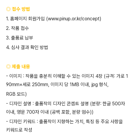
◎ 접수 방법
1.
홈페이지 회원가입
(www.pinup.or.kr/concept)
2.
작품 접수
3.
출품료 납부
4.
심사 결과 확인 방법
◎ 제출 내용
-
이미지
:
작품을 충분히 이해할 수 있는 이미지
4
장
(
규격
:
가로
1
90mm×
세로
250mm,
이미지 당
1MB
이내
, jpg
형식
,
RGB
모드
)
-
디자인 설명
:
출품작의 디자인 콘셉트 설명
(
분량
:
한글
500
자
이내
,
영문
700
자 이내
(
공백 포함
,
분량 엄수
))
-
디자인 키워드
:
출품작이 지향하는 가치
,
특징 등 주요 사항을
키워드로 작성