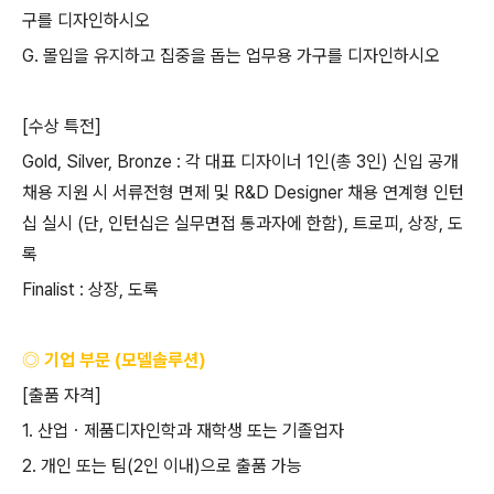
구를 디자인하시오
G.
몰입을 유지하고 집중을 돕는 업무용 가구를 디자인하시오
[
수상 특전
]
Gold, Silver, Bronze :
각 대표 디자이너
1
인
(
총
3
인
)
신입 공개
채용 지원 시 서류전형 면제 및
R&D Designer
채용 연계형 인턴
십 실시
(
단
,
인턴십은 실무면접 통과자에 한함
),
트로피
,
상장
,
도
록
Finalist :
상장
,
도록
◎ 기업 부문
(
모델솔루션
)
[
출품 자격
]
1.
산업ㆍ제품디자인학과 재학생 또는 기졸업자
2.
개인 또는 팀
(2
인 이내
)
으로 출품 가능