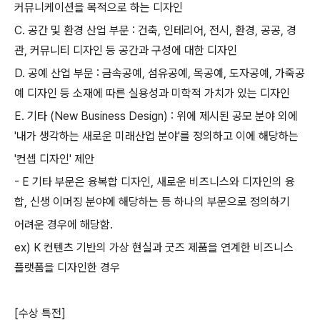
커뮤니케이션을 목적으로 하는 디자인
C.
공간 및 환경 산업 부문
:
건축
,
인테리어
,
전시
,
환경
,
공공
,
경
관
,
커뮤니티 디자인 등 공간과 구성에 대한 디자인
D.
공예 산업 부문
:
금속공예
,
섬유공예
,
목공예
,
도자공예
,
가죽공
예 디자인 등 소재에 따른 실용성과 미학적 가치가 있는 디자인
E.
기타
(New Business Design) :
위에 제시된 공모 분야 외에
'
내가 생각하는 새로운 미래산업 분야
'
를 정의하고 이에 해당하는
'
컨셉 디자인
'
제안
- E
기타 부문은 융복합 디자인
,
새로운 비즈니스와 디자인의 융
합
,
신생 이머징 분야에 해당하는 등 하나의 부문으로 정의하기
어려운 경우에 해당함
.
ex) K
컨텐츠 기반의 가상 현실과 굿즈 제품을 연계한 비즈니스
플랫폼을 디자인한 경우
[
수상 특전
]