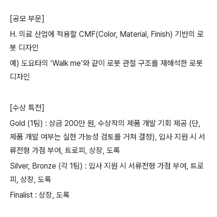
[
공모 부문
]
H.
의료 산업에 적용할
CMF(Color, Material, Finish)
기반의 로
봇 디자인
예
)
도요타의
‘Walk me’
와 같이 로봇 관절 구조를 재해석한 로봇
디자인
[
수상 특전
]
Gold (1
팀
) :
상금
200
만 원
,
수상작의 제품 개발 기회 제공
(
단
,
제품 개발 여부는 실현 가능성 검토를 거쳐 결정
),
입사 지원 시 서
류전형 가점 부여
,
트로피
,
상장
,
도록
Silver, Bronze (
각
1
팀
) :
입사 지원 시 서류전형 가점 부여
,
트로
피
,
상장
,
도록
Finalist :
상장
,
도록