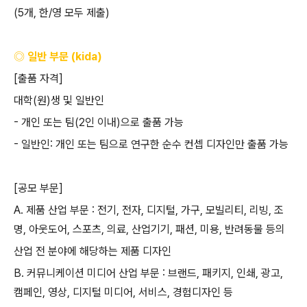
(5
개
,
한
/
영 모두 제출
)
◎ 일반 부문
(kida)
[
출품 자격
]
대학
(
원
)
생 및 일반인
-
개인 또는 팀
(2
인 이내
)
으로 출품 가능
-
일반인
:
개인 또는 팀으로 연구한 순수 컨셉 디자인만 출품 가능
[
공모 부문
]
A.
제품 산업 부문
:
전기
,
전자
,
디지털
,
가구
,
모빌리티
,
리빙
,
조
명
,
아웃도어
,
스포츠
,
의료
,
산업기기
,
패션
,
미용
,
반려동물 등의
산업 전 분야에 해당하는 제품 디자인
B.
커뮤니케이션 미디어 산업 부문
:
브랜드
,
패키지
,
인쇄
,
광고
,
캠페인
,
영상
,
디지털 미디어
,
서비스
,
경험디자인 등