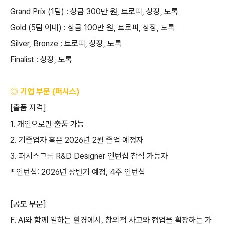
Grand Prix (1
팀
) :
상금
300
만 원
,
트로피
,
상장
,
도록
Gold (5
팀 이내
) :
상금
100
만 원
,
트로피
,
상장
,
도록
Silver, Bronze :
트로피
,
상장
,
도록
Finalist :
상장
,
도록
◎ 기업 부문
(
퍼시스
)
[
출품 자격
]
1.
개인으로만 출품 가능
2.
기졸업자 혹은
2026
년
2
월 졸업 예정자
3.
퍼시스그룹
R&D Designer
인턴십 참석 가능자
*
인턴십
: 2026
년 상반기 예정
, 4
주 인턴십
[
공모 부문
]
F. AI
와 함께 일하는 환경에서
,
창의적 사고와 협업을 확장하는 가