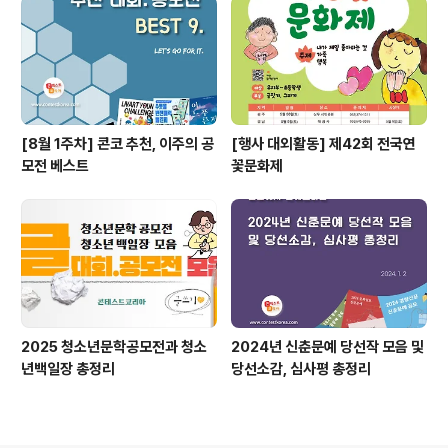
[8월 1주차] 콘코 추천, 이주의 공
[행사 대외활동] 제42회 전국연
모전 베스트
꽃문화제
2025 청소년문학공모전과 청소
2024년 신춘문예 당선작 모음 및
년백일장 총정리
당선소감, 심사평 총정리