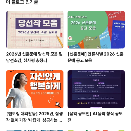
이 블로그 인기글
초 예정※ 상기 일정은 내부 사정에 의해 변동될 수 있음 ◎
시상내역- 대상(1명)▶ 상장 및 시상금 2,000,000원, 시
제품 제작 및 판로 연계- 최우수상(2명)▶ ..
2026년 신춘문예 당선작 모음 및
[신춘문예] 언론사별 2026 신춘
당선소감, 심사평 총정리
문예 공고 모음
[멘토링 대외활동] 2025년, 잡생
[음악 공모전] AI 음악 창작 공모
각 없이 가장 '나답게' 성공하는 법
전
ㅣ자기계발 명상캠프