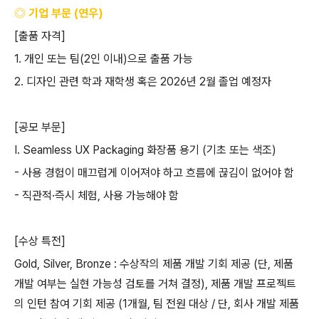
◎ 기업 부문
(
연우
)
[
출품 자격
]
1.
개인 또는 팀
(2
인 이내
)
으로 출품 가능
2.
디자인 관련 학과 재학생 혹은
2026
년
2
월 졸업 예정자
[
공모 부문
]
I. Seamless UX Packaging
화장품 용기
(
기초 또는 색조
)
-
사용 경험이 매끄럽게 이어져야 하고 흐름에 끊김이 없어야 함
-
직관적
·
즉시 체험
,
사용 가능해야 함
[
수상 특전
]
Gold, Silver, Bronze :
수상작의 제품 개발 기회 제공
(
단
,
제품
개발 여부는 실현 가능성 검토를 거쳐 결정
),
제품 개발 프로젝트
의 인턴 참여 기회 제공
(1
개월
,
팀 전원 대상
/
단
,
회사 개발 제품