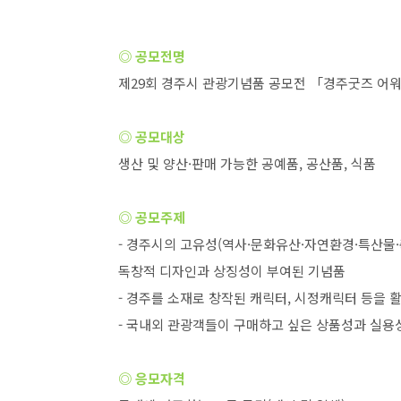
◎ 공모전명
제
29
회 경주시 관광기념품 공모전 「경주굿즈 어
◎ 공모대상
생산 및 양산
·
판매 가능한 공예품
,
공산품
,
식품
◎ 공모주제
-
경주시의 고유성
(
역사
·
문화유산
·
자연환경
·
특산물
·
독창적 디자인과 상징성이 부여된 기념품
-
경주를 소재로 창작된 캐릭터
,
시정캐릭터 등을 
-
국내외 관광객들이 구매하고 싶은 상품성과 실용
◎ 응모자격