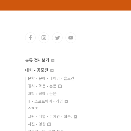
분류 전체보기
대회 • 공모전
문학 • 문예 • 네이밍 • 슬로건
경시 • 학문 • 논문
과학 • 공학 • 논문
IT • 소프트웨어 • 게임
스포츠
그림 • 미술 • 디자인 • 웹툰.
사진 • 영상