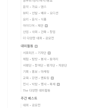
콩쿠르•성악•국악•동요
음악 • 가요 • 댄스
뷰티 • 선발 • 배우 • 오디션
요리 • 음식 • 식품
아이디어 • 제안
산업 • 사회 • 건축 • 창업
더 다양한 대회 • 공모전
대외활동
서포터즈 • 기자단
체험 • 탐방 • 봉사 • 동아리
서평단 • 참여단 • 평가단 • 자문단
기획 • 홍보 • 마케팅
교육 • 강연 • 멘토링
전시 • 박람 • 행사 • 축제
The 다양한 대외활동
주간 베스트
대회 • 공모전