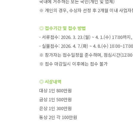
국내에 거주하는 모든 국민
(
개인 및 업체
)
※ 개인의 경우
,
수상자 선정 후
2
개월 이내 사업자
◎ 접수기간 및 접수 방법
-
서류접수
: 2026. 3. 23.(
월
) ~ 4. 1.(
수
) 17:00
까지
-
실물접수
: 2026. 4. 7.(
화
) ~ 4. 8.(
수
) 10:00~17:0
※ 참가자는 접수일정을 준수하며
,
점심시간
(12:00
※ 접수 마감일시 이후에는 접수 불가
◎ 시상내역
대상
1
인
800
만원
금상
1
인
500
만원
은상
1
인
300
만원
동상
2
인 각
100
만원