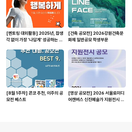
[멘토링 대외활동] 2025년, 잡생
[건축 공모전] 2026강원건축문
각 없이 가장 '나답게' 성공하는 법
화제 일반공모 학생부문
ㅣ자기계발 명상캠프
[8월 1주차] 콘코 추천, 이주의 공
[영상 공모전] 2026 서울로미디
모전 베스트
어캔버스 신진예술가 지원전시 공
모
의안내