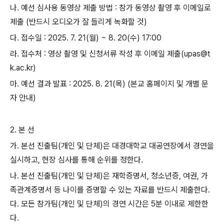
나
.
예선 심사용 동영상 제출 방법
:
참가 동영상 촬영 후 이메일로
제출
(
반드시 오디오가 잘 들리게 녹화할 것
)
다
.
접수일
: 2025. 7. 21(
월
) ~ 8. 20(
수
) 17:00
라
.
접수처
:
영상 촬영 및 신청서류 작성 후 이메일 제출
(upas@t
k.ac.kr)
마
.
예선 결과 발표
: 2025. 8. 21(
목
) (
본교 홈페이지 및 개별 문
자 안내
)
2.
본 선
가
.
본선 진출팀
(
개인 및 단체
)
은 대경대학교 대공연장에서 경연을
실시하고
,
현장 심사를 통해 순위를 정한다
.
나
.
본선 진출팀
(
개인 및 단체
)
은 재학증명서
,
청소년증
,
여권
,
가
족관계증명서 등 나이를 증명할 수 있는 자료를 반드시 제출한다
.
다
.
모든 참가팀
(
개인 및 단체
)
의 경연 시간은
5
분 이내로 제한한
다
.