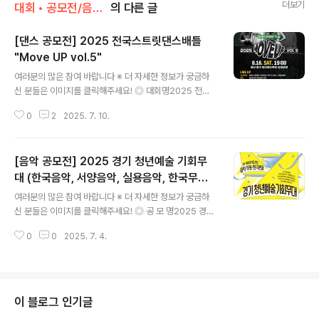
더보기
대회 • 공모전/음악 • 가요 • 댄스
의 다른 글
[댄스 공모전] 2025 전국스트릿댄스배틀
"Move UP vol.5"
글 내용
여러분의 많은 참여 바랍니다 ※ 더 자세한 정보가 궁금하
신 분들은 이미지를 클릭해주세요! ◎ 대회명2025 전국
스트릿댄스배틀 "Move UP vol.5"-전국의 청소년댄서들
0
2
2025. 7. 10.
이 펼치는 올장르 댄스배틀 ◎ 참가대상9세-24세 청소년
(2016년~2001년생) ◎ 장소동구청소년센터 외 ◎ 신청
기간2025년 06월 20일 18:00 ~ 2025년 07월 20일
[음악 공모전] 2025 경기 청년예술 기회무
23:00 ◎ 참가비없음* 간단한 간식 제공, 행사 진행 전·후
시외·고속버스터미널, KTX역까지 버스 지원 ◎ 인원인원
대 (한국음악, 서양음악, 실용음악, 한국무용,
글 내용
1000명 ◎ 시상내역WINNER : 3,000,0002ND : 1,00
발레, 연극)
여러분의 많은 참여 바랍니다 ※ 더 자세한 정보가 궁금하
0,000BEST3 : 500,000 ◎ 문 의052.251.7925(전
신 분들은 이미지를 클릭해주세요! ◎ 공 모 명2025 경기
화) / 010.7521.7925(문..
청년예술 기회오디션 ◎ 모집분야· 한국음악, 서양음악, 실
0
0
2025. 7. 4.
용음악 (이상 모두 개인·단체 지원 가능)· 한국무용, 발레,
연극 총 6개 분야 ◎ 접수기간2025. 7. 1.(화) ~ 7. 16.
(수) 18시까지※ 내부 절차에 따라 공고일은 변경될 수 있
으며, 변경 시 별도 안내 예정 ◎ 자격요건· 선발대상: 19세
~ 39 경기도 청년 예술인 (전공여부 무관)· 경기도 거주자,
이 블로그 인기글
경기도 소재 대학 재학생, 경기도 소재 직장 재직 중인 자