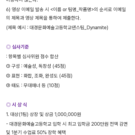
6)
영상 이메일 발송 시
<
이름
or
팀명
_
작품명
>
의 순서로 이메일
의 제목과 영상 제목을 통하여 제출한다
.
(
제목 예시
:
대경문화예술고등학교댄스팀
_Dynamite)
◎ 심사기준
:
항목별 심사위원 점수 합산
① 구성
:
예술성
,
독창성
(45
점
)
② 표현
:
화합
,
조화
,
완성도
(45
점
)
③ 태도
:
무대매너 등
(10
점
)
◎ 시 상 식
1.
대상
(1
팀
)
상장 및 상금
1,000,000
원
-
대경문화예술고등학교 입학 시 최고 입학금
200
만원 전액 감면
및
1
분기 수업료
50%
장학 혜택