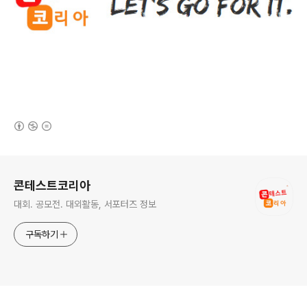
(새창열림)
로그 정보
콘테스트코리아
대회. 공모전. 대외활동, 서포터즈 정보
구독하기