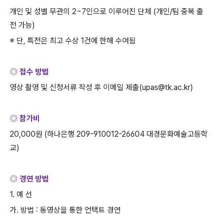
개인 및 성별 무관의
2~7
인으로 이루어진 단체
(
개인
/
팀 중복 출
전 가능
)
※ 단
,
특전은 최고 수상
1
건에 한해 수여됨
◎ 접수 방법
영상 촬영 및 신청서류 작성 후 이메일 제출
(upas@tk.ac.kr)
◎ 참가비
20,000
원
(
하나은행
209-910012-26604
대경문화예술고등학
교
)
◎ 경연 방법
1.
예 선
가
.
방법
:
동영상을 통한 언택트 경연