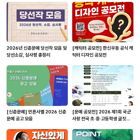
◎ 접수방법[온라인접수] https://recruit.incruit.com/
ggac[접수서류 및 영상]지원신청서 1부활동실적 증빙자
료 (해당자 선택 기재, ..
2026년 신춘문예 당선작 모음 및
[캐릭터 공모전] 한신우동 공식 캐
당선소감, 심사평 총정리
릭터 디자인 공모전
[신춘문예] 언론사별 2026 신춘
[문예 공모전] 2026 제1회 국군
문예 공고 모음
사랑 전국 초·중·고등학생 글짓기
공모전