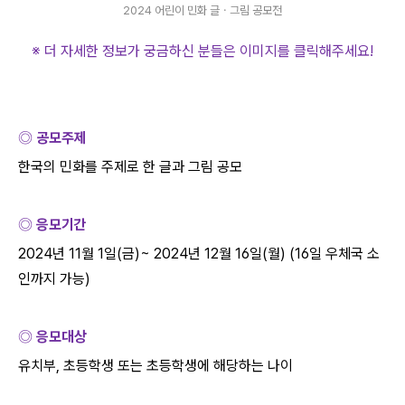
2024 어린이 민화 글ㆍ그림 공모전
※ 더 자세한 정보가 궁금하신 분들은 이미지를 클릭해주세요
!
◎ 공모주제
한국의 민화를 주제로 한 글과 그림 공모
◎ 응모기간
2024
년
11
월
1
일
(
금
)~ 2024
년
12
월
16
일
(
월
) (16
일 우체국 소
인까지 가능
)
◎ 응모대상
유치부
,
초등학생 또는 초등학생에 해당하는 나이