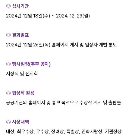
◎ 심사기간
2024
년
12
월
18
일
(
수
) ~ 2024. 12. 23(
월
)
◎ 결과발표
2024
년
12
월
26
일
(
목
)
홈페이지 게시 및 입상자 개별 통보
◎ 행사일정
(
추후 공지
)
시상식 및 전시회
◎ 입상작 활용
공공기관의 홈페이지 및 홍보 목적으로 수상작 게시 및 출판물
◎ 시상내역
대상
,
최우수상
,
우수상
,
장려상
,
특별상
,
민화사랑상
,
기관장상