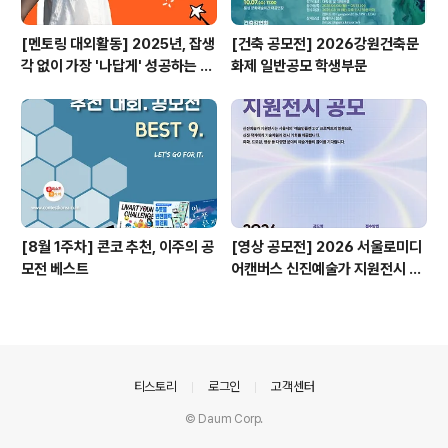
[멘토링 대외활동] 2025년, 잡생
[건축 공모전] 2026강원건축문
각 없이 가장 '나답게' 성공하는 법
화제 일반공모 학생부문
ㅣ자기계발 명상캠프
[8월 1주차] 콘코 추천, 이주의 공
[영상 공모전] 2026 서울로미디
모전 베스트
어캔버스 신진예술가 지원전시 공
모
의안내
티스토리
로그인
고객센터
© Daum Corp.