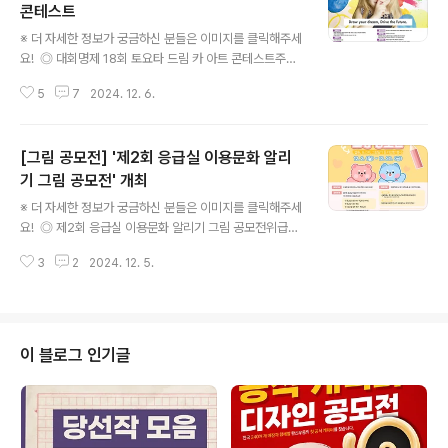
콘테스트
글 내용
※ 더 자세한 정보가 궁금하신 분들은 이미지를 클릭해주세
요! ◎ 대회명제 18회 토요타 드림 카 아트 콘테스트주제 :
YOUR DREAM CAR ◎ 참가대상만 15세 이하, 한국 거
5
7
2024. 12. 6.
주 어린이 및 청소년▪ 카테고리 1 : 만 8세 미만▪ 카테고리
2 : 만 8세 ~ 만 11세▪ 카테고리 3 : 만 12세 ~ 만 15세 *
*참가 연령 = 응모일자 (우편 소인일자 및 방문접수일자) -
[그림 공모전] '제2회 응급실 이용문화 알리
생년월일 (만 16세 이상 응모 불가) ◎ 접수기간2024년 1
1월 28일 (목) ~ 2025년 1월 10일 (금) ◎ 접수 기준1. 작
기 그림 공모전' 개최
글 내용
품 크기 : 550x400mm(21.7x15.7in) 이하**권장 사이
※ 더 자세한 정보가 궁금하신 분들은 이미지를 클릭해주세
즈는 A3(420x297mm)이며 A4(297x210mm)도 허
요! ◎ 제2회 응급실 이용문화 알리기 그림 공모전위급한
용 ▪ 도화지 : 용지의 색상, 재질 자유롭게 선택 가능, ..
순간, 위대한 우리 올바른 응급실 이용문화 그림 공모전 ◎
3
2
2024. 12. 5.
공모주제올바른 응급실 이용문화 3개 주제 중 1개를 선택
하여 표현- 응급실 진료순서는 위급한 순서대로- 응급실
의료진 존중- 의료진을 향한 폭언•폭행 금지 ◎ 접수기간
2024. 12. 2.(월) ~ 12. 20.(금) ◎ 참여대상초등학생(재
학생 또는 해당 연령대 어린이 포함) ◎ 제출방법작품(원
이 블로그 인기글
본)과 참가 신청서를 등기 우편으로 접수접수처: 서울특별
시 중구 을지로5길 16, 5층 중앙응급의료센터참가신청서:
첨부파일 확인 ◎ 공모규격8절 도화지 ◎ 수상자 발표12
월 말 예정 ◎ 시상내역대상 : 보건복지부 장관상, 상금(저
학년, 고학년 ..