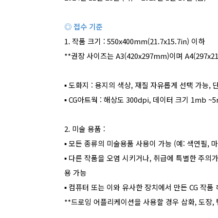
◎ 접수 기준
1.
작품 크기
: 550x400mm(21.7x15.7in)
이하
**
권장 사이즈는
A3(420x297mm)
이며
A4(297x2
▪
도화지
:
용지의 색상
,
재질 자유롭게 선택 가능
,
▪
CG
아트웍
:
해상도
300dpi,
데이터 크기
1mb ~
2.
미술 용품
:
▪
모든 종류의 미술용품 사용이 가능
(
예
:
색연필
,
마
▪
다른 작품을 오염 시키거나
,
취급에 특별한 주의가
용 가능
▪
컴퓨터 또는 이와 유사한 장치에서 만든
CG
작품 
**
드로잉 어플리케이션을 사용할 경우 삽화
,
도장
,