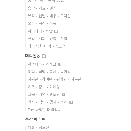
콩쿠르•성악•국악•동요
음악 • 가요 • 댄스
뷰티 • 선발 • 배우 • 오디션
요리 • 음식 • 식품
아이디어 • 제안
산업 • 사회 • 건축 • 창업
더 다양한 대회 • 공모전
대외활동
서포터즈 • 기자단
체험 • 탐방 • 봉사 • 동아리
서평단 • 참여단 • 평가단 • 자문단
기획 • 홍보 • 마케팅
교육 • 강연 • 멘토링
전시 • 박람 • 행사 • 축제
The 다양한 대외활동
주간 베스트
대회 • 공모전