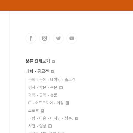
분류 전체보기
대회 • 공모전
문학 • 문예 • 네이밍 • 슬로건
경시 • 학문 • 논문
과학 • 공학 • 논문
IT • 소프트웨어 • 게임
스포츠
그림 • 미술 • 디자인 • 웹툰.
사진 • 영상