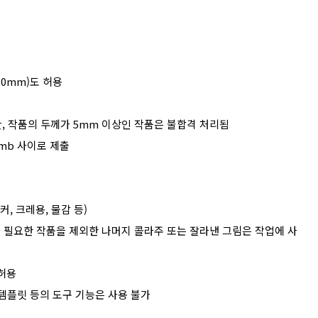
10mm)
도 허용
단
,
작품의 두께가
5mm
이상인 작품은 불합격 처리됨
5mb
사이로 제출
커
,
크레용
,
물감 등
)
 필요한 작품을 제외한 나머지 콜라주 또는 잘라낸 그림은 작업에 사
허용
템플릿 등의 도구 기능은 사용 불가