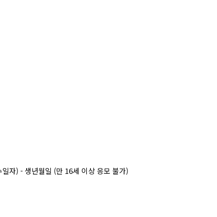
수일자
) -
생년월일
(
만
16
세 이상 응모 불가
)