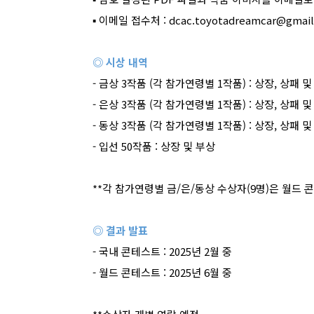
▪
이메일 접수처
: dcac.toyotadreamcar@gmai
◎ 시상 내역
-
금상
3
작품
(
각 참가연령별
1
작품
) :
상장
,
상패 및
-
은상
3
작품
(
각 참가연령별
1
작품
) :
상장
,
상패 및
-
동상
3
작품
(
각 참가연령별
1
작품
) :
상장
,
상패 및
-
입선
50
작품
:
상장 및 부상
**
각 참가연령별 금
/
은
/
동상 수상자
(9
명
)
은 월드 
◎ 결과 발표
-
국내 콘테스트
: 2025
년
2
월 중
-
월드 콘테스트
: 2025
년
6
월 중