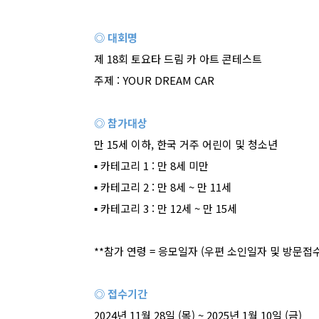
◎ 대회명
제
18
회 토요타 드림 카 아트 콘테스트
주제
: YOUR DREAM CAR
◎ 참가대상
만
15
세 이하
,
한국 거주 어린이 및 청소년
▪
카테고리
1 :
만
8
세 미만
▪
카테고리
2 :
만
8
세
~
만
11
세
▪
카테고리
3 :
만
12
세
~
만
15
세
**
참가 연령
=
응모일자
(
우편 소인일자 및 방문접
◎ 접수기간
2024
년
11
월
28
일
(
목
) ~ 2025
년
1
월
10
일
(
금
)