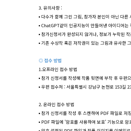
3.
유의사항
:
▪
다수가 함께 그린 그림
,
참가자 본인이 아닌 다른 
▪
ChatGPT
같이 인공지능이 만들어낸 아이디어는 
▪
참가신청서가 완성되지 않거나
,
정보가 누락된 작
▪
기존 수상작 혹은 저작권이 있는 그림과 유사한 
◎ 접수 방법
1.
오프라인 접수 방법
▪
참가 신청서를 작성해 작품 뒷면에 부착 후 우편
▪
우편 접수처
:
서울특별시 강남구 논현로
153
길
2
2.
온라인 접수 방법
▪
참가 신청서를 작성 후 스캔하여
PDF
파일로 저
▪
PDF
파일에
'
암호를 사용하여 보호
'
기능으로 암
▪
암호 설정된
PDF
파일과 작품 이미지를 이메일로