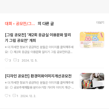
더보기
대회 • 공모전/그림 • 미술 • 디자인 • 웹툰.
의 다른 글
[그림 공모전] '제2회 응급실 이용문화 알리
기 그림 공모전' 개최
글 내용
※ 더 자세한 정보가 궁금하신 분들은 이미지를 클릭해주세
요! ◎ 제2회 응급실 이용문화 알리기 그림 공모전위급한
순간, 위대한 우리 올바른 응급실 이용문화 그림 공모전 ◎
3
2
2024. 12. 5.
공모주제올바른 응급실 이용문화 3개 주제 중 1개를 선택
하여 표현- 응급실 진료순서는 위급한 순서대로- 응급실
의료진 존중- 의료진을 향한 폭언•폭행 금지 ◎ 접수기간
[디자인 공모전] 환경미화이미지개선공모전
2024. 12. 2.(월) ~ 12. 20.(금) ◎ 참여대상초등학생(재
글 내용
학생 또는 해당 연령대 어린이 포함) ◎ 제출방법작품(원
※ 더 자세한 정보가 궁금하신 분들은 이미지를 클릭해주세
본)과 참가 신청서를 등기 우편으로 접수접수처: 서울특별
요! ◎ 공모주제재활용 분리수거장 가리막 이미지 개선-
시 중구 을지로5길 16, 5층 중앙응급의료센터참가신청서:
분리수거장을 이쁘게, 혐오시설이 아닌 환경 친화적으로
첨부파일 확인 ◎ 공모규격8절 도화지 ◎ 수상자 발표12
1
1
2024. 12. 2.
만들어 주세요. ◎ 모집대상고등학생이상, 경기도 화성 인
월 말 예정 ◎ 시상내역대상 : 보건복지부 장관상, 상금(저
근이면 누구나 ◎ 접수기간2024. 11.26 ~ 2024. 12. 0
학년, 고학년 ..
6 ◎ 공모형식포스터 또는 시안 ◎ 제출방법apexcity82