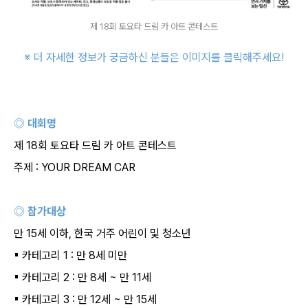
제 18회 토요타 드림 카 아트 콘테스트
※ 더 자세한 정보가 궁금하신 분들은 이미지를 클릭해주세요
!
◎ 대회명
제
18
회 토요타 드림 카 아트 콘테스트
주제
: YOUR DREAM CAR
◎ 참가대상
만
15
세 이하
,
한국 거주 어린이 및 청소년
▪
카테고리
1 :
만
8
세 미만
▪
카테고리
2 :
만
8
세
~
만
11
세
▪
카테고리
3 :
만
12
세
~
만
15
세