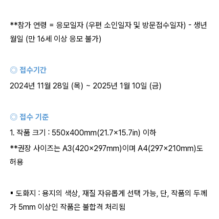
**
참가 연령
=
응모일자
(
우편 소인일자 및 방문접수일자
) -
생년
월일
(
만
16
세 이상 응모 불가
)
◎ 접수기간
2024
년
11
월
28
일
(
목
) ~ 2025
년
1
월
10
일
(
금
)
◎ 접수 기준
1.
작품 크기
: 550x400mm(21.7x15.7in)
이하
**
권장 사이즈는
A3(420x297mm)
이며
A4(297x210mm)
도
허용
▪
도화지
:
용지의 색상
,
재질 자유롭게 선택 가능
,
단
,
작품의 두께
가
5mm
이상인 작품은 불합격 처리됨