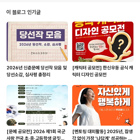
3@naver.com ◎ 문 의apexcity823@naver.co
m ◎ 담당자 TIP재활용 분리수거장 가리막을 환경 친화
이 블로그 인기글
적으로 그리고 싶습니다. 많은 분들의 관심과 참여를 바라
며, 이상 콘코에서 소식 전해 드렸습니다. ※ 내용이 더 궁금
하시다면, 참가신청 알아보기 >에서 확인하실 수 있습니
다.※ 주최사의 기획에 의해 변경이 될 수 있으니, 반드시 주
최사의..
2026년 신춘문예 당선작 모음 및
[캐릭터 공모전] 한신우동 공식 캐
당선소감, 심사평 총정리
릭터 디자인 공모전
[문예 공모전] 2026 제1회 국군
[멘토링 대외활동] 2025년, 잡생
사랑 전국 초·중·고등학생 글짓기
각 없이 가장 '나답게' 성공하는 법