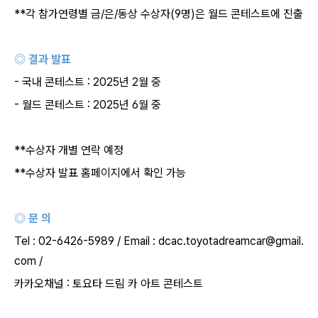
**
각 참가연령별 금
/
은
/
동상 수상자
(9
명
)
은 월드 콘테스트에 진출
◎ 결과 발표
-
국내 콘테스트
: 2025
년
2
월 중
-
월드 콘테스트
: 2025
년
6
월 중
**
수상자 개별 연락 예정
**
수상자 발표 홈페이지에서 확인 가능
◎ 문 의
Tel : 02-6426-5989 / Email : dcac.toyotadreamcar@gmail.
com /
카카오채널
:
토요타 드림 카 아트 콘테스트