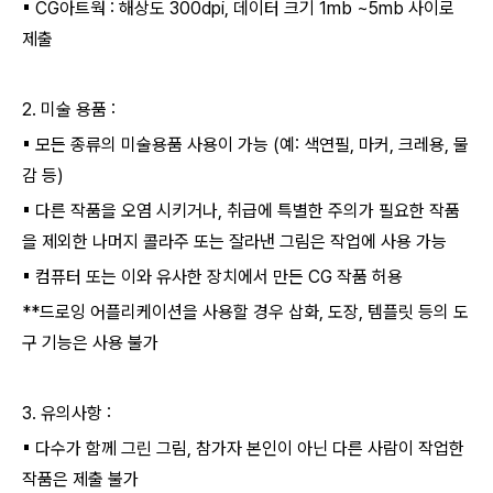
▪
CG
아트웍
:
해상도
300dpi,
데이터 크기
1mb ~5mb
사이로
제출
2.
미술 용품
:
▪
모든 종류의 미술용품 사용이 가능
(
예
:
색연필
,
마커
,
크레용
,
물
감 등
)
▪
다른 작품을 오염 시키거나
,
취급에 특별한 주의가 필요한 작품
을 제외한 나머지 콜라주 또는 잘라낸 그림은 작업에 사용 가능
▪
컴퓨터 또는 이와 유사한 장치에서 만든
CG
작품 허용
**
드로잉 어플리케이션을 사용할 경우 삽화
,
도장
,
템플릿 등의 도
구 기능은 사용 불가
3.
유의사항
:
▪
다수가 함께 그린 그림
,
참가자 본인이 아닌 다른 사람이 작업한
작품은 제출 불가