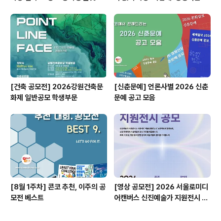
공모전
ㅣ자기계발 명상캠프
[건축 공모전] 2026강원건축문
[신춘문예] 언론사별 2026 신춘
화제 일반공모 학생부문
문예 공고 모음
[8월 1주차] 콘코 추천, 이주의 공
[영상 공모전] 2026 서울로미디
모전 베스트
어캔버스 신진예술가 지원전시 공
모