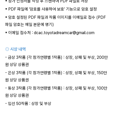
▪
참가 신청서를 작성 후 스캔하여
PDF
파일로 저장
▪
PDF
파일에
'
암호를 사용하여 보호
'
기능으로 암호 설정
▪
암호 설정된
PDF
파일과 작품 이미지를 이메일로 접수
(PDF
파일 암호는 메일 본문에 명기
)
▪
이메일 접수처
: dcac.toyotadreamcar@gmail.com
◎ 시상 내역
-
금상
3
작품
(
각 참가연령별
1
작품
) :
상장
,
상패 및 부상
, 200
만
원 상당 상품권
-
은상
3
작품
(
각 참가연령별
1
작품
) :
상장
,
상패 및 부상
, 150
만
원 상당 상품권
-
동상
3
작품
(
각 참가연령별
1
작품
) :
상장
,
상패 및 부상
, 100
만
원 상당 상품권
-
입선
50
작품
:
상장 및 부상