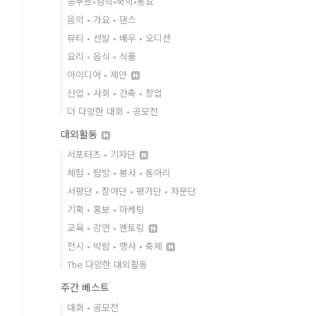
콩쿠르•성악•국악•동요
음악 • 가요 • 댄스
뷰티 • 선발 • 배우 • 오디션
요리 • 음식 • 식품
아이디어 • 제안
산업 • 사회 • 건축 • 창업
더 다양한 대회 • 공모전
대외활동
서포터즈 • 기자단
체험 • 탐방 • 봉사 • 동아리
서평단 • 참여단 • 평가단 • 자문단
기획 • 홍보 • 마케팅
교육 • 강연 • 멘토링
전시 • 박람 • 행사 • 축제
The 다양한 대외활동
주간 베스트
대회 • 공모전