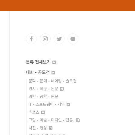
분류 전체보기
대회 • 공모전
문학 • 문예 • 네이밍 • 슬로건
경시 • 학문 • 논문
과학 • 공학 • 논문
IT • 소프트웨어 • 게임
스포츠
그림 • 미술 • 디자인 • 웹툰.
사진 • 영상