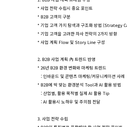
*
사업 전략 수립시 중요 포인트
* B2B
고객의 구분
*
기업 고객 가치 탐색과 구조화 방법
(Strategy C
*
기업 고객을 고려한 자사 전략의
2
가지 방향
*
사업 계획
Flow
및
Story Line
구성
2. B2B
사업 계획 內 트렌드 반영
* 26
년
B2B
환경 변화와 마케팅 트렌드
:
인바운드 및 콘텐츠 마케팅
/
커뮤니케이션 사례
* B2B
에 딱 맞는 환경분석
Tool
과
AI
활용 방법
:
산업별
,
활용 목적별 실제
AI
활용
Tip
: AI
활용시 노하우 및 주의점 전달
3.
사업 전략 수립