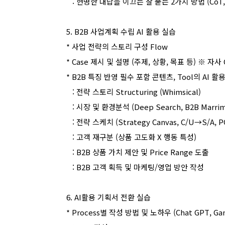
:
현명한 대답을 이끄는 잘 묻는
2
가지 방법
(CoT,
5. B2B
사업계획 수립
AI
활용 실습
*
사업 전략의 스토리 구성
Flow
* Case
제시 및 설명
(
주제
,
상황
,
목표 등
) ※
자사
* B2B
특징 반영 필수 포함 콘텐츠
, Tool
의
AI
활
:
전략 스토리
Structuring (Whimsical)
:
시장 및 환경분석
(Deep Search, B2B Marri
:
전략 스케치
(Strategy Canvas, C/U→S/A, 
:
고객 재구분
(
상품 고도화
X
행동 특성
)
: B2B
상품 가치 제안 및
Price Range
도출
: B2B
고객 획득 및 마케팅
/
영업 방안 작성
6. AI
활용 기획서 전환 실습
* Process
별 작성 방법 및 노하우
(Chat GPT, G