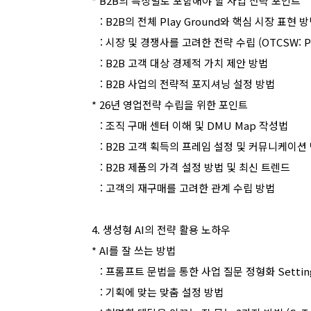
* B2B
의 특징별로 포함해야 할 사업 전략 포인트
: B2B
의 전체
Play Ground
와 핵심 시장 표현 
:
시장 및 경쟁사를 고려한 전략 수립
(OTCSW: P
: B2B
고객 대상 경제적 가치 제안 방법
: B2B
사업의 전략적 포지셔닝 설정 방법
* 26
년 영업전략 수립을 위한 포인트
:
조직 구매 센터 이해 및
DMU Map
작성법
: B2B
고객 획득의 프레임 설정 및 커뮤니케이션
: B2B
제품의 가격 설정 방법 및 최신 트렌드
:
고객의 재구매를 고려한 관계 수립 방법
4.
생성형
AI
의 전략 활용 노하우
* AI
를 잘 쓰는 방법
:
프롬프트 문법을 통한 사업 질문 정형화
Settin
:
기획에 맞는 맞춤 설정 방법