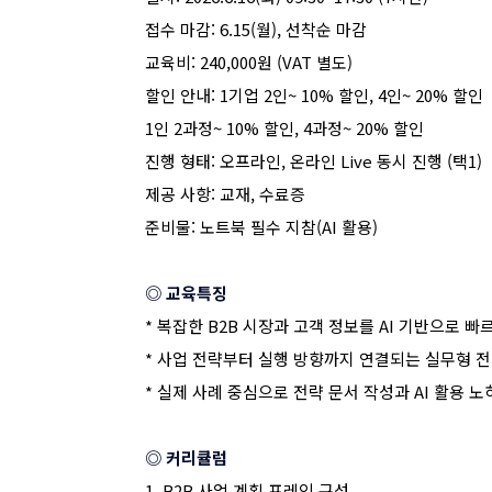
접수 마감
: 6.15(
월
),
선착순 마감
교육비
: 240,000
원
(VAT
별도
)
할인 안내
: 1
기업
2
인
~ 10%
할인
, 4
인
~ 20%
할인
1
인
2
과정
~ 10%
할인
, 4
과정
~ 20%
할인
진행 형태
:
오프라인
,
온라인
Live
동시 진행
(
택
1)
제공 사항
:
교재
,
수료증
준비물
:
노트북 필수 지참
(AI
활용
)
◎ 교육특징
*
복잡한
B2B
시장과 고객 정보를
AI
기반으로 빠
*
사업 전략부터 실행 방향까지 연결되는 실무형 
*
실제 사례 중심으로 전략 문서 작성과
AI
활용 노
◎ 커리큘럼
1. B2B
사업 계획 프레임 구성