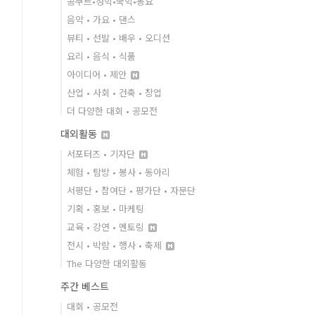
콩쿠르•성악•국악•동요
음악 • 가요 • 댄스
뷰티 • 선발 • 배우 • 오디션
요리 • 음식 • 식품
아이디어 • 제안
산업 • 사회 • 건축 • 창업
더 다양한 대회 • 공모전
대외활동
서포터즈 • 기자단
체험 • 탐방 • 봉사 • 동아리
서평단 • 참여단 • 평가단 • 자문단
기획 • 홍보 • 마케팅
교육 • 강연 • 멘토링
전시 • 박람 • 행사 • 축제
The 다양한 대외활동
주간 베스트
대회 • 공모전