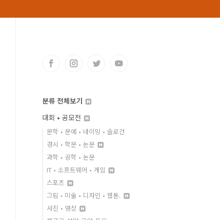
분류 전체보기
대회 • 공모전
문학 • 문예 • 네이밍 • 슬로건
경시 • 학문 • 논문
과학 • 공학 • 논문
IT • 소프트웨어 • 게임
스포츠
그림 • 미술 • 디자인 • 웹툰.
사진 • 영상