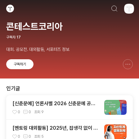
검색하기
티스토리
콘테스트코리아
구독자
17
대회. 공모전. 대외활동, 서포터즈 정보
구독하기
신고하기 레이어
열기
인기글
[신춘문예] 언론사별 2026 신춘문예 공고
모음
0
0
조회
9
[멘토링 대외활동] 2025년, 잡생각 없이 가
장 '나답게' 성공하는 법 ㅣ자기계발 명상캠프
0
0
조회
5