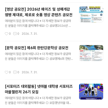
도움이 됩니다~콘테스트, 공..
포럼 대학생 서포터즈 모집✔ 씨게이트 서포터즈 5기 & 라
씨 서포터즈 4기 모집✔ 제5회 공연 프로듀서 3급 자격 시
[영상 공모전] 2026년 에이즈 및 성매개감
험✔ 한화 체험 브랜딩 캠프✔ 2026년 생명사랑 밤길걷기
염병 제대로, 제로로 숏폼 영상 콘텐츠 공모전
✔ 한국수자원공사 댐잇프로젝트 SNS국민여행단 잇담4
글 내용
기 모집✔ [KT클라우드] 채용우대 혜택 클라우드 부트캠
여러분의 많은 참여 바랍니다 ※ 더 자세한 정보가 궁금하
프​* 자세한 내용은 뉴스카드를 클릭하시면 확인하실 수 있
신 분들은 이미지를 클릭해주세요! ◎ 공모명2026년 에
습니다. 자세한 내용은 콘테스트코리아 홈페이지에서 확인
이즈 및 성매개감염병 제대로, 제로로 숏폼 영상 콘텐츠 공
작성시간
0
0
2026. 7. 31.
하시면 도움이 됩니다~​콘테스트, 공모전, 대외활동 정보 /
모전 ◎ 공모주제HIV/에이즈 및 성매개감염병, 제대로 제
소개 / 뉴스소식은 @..
로로 ① 예방을 제대로, 감염을 제로로- HIV/에이즈, 성매
개감염병 예방ex) 올바른 콘돔 사용, 안전한 성관계, PrEP
[문학 공모전] 제6회 한탄강문학상 공모전
사용 등 ② 검사를 제대로, 불안을 제로로- 감염 여부 및 증
글 내용
여러분의 많은 참여 바랍니다 ※ 더 자세한 정보가 궁금하
상 의심 시, 조기 발견과 신속한 치료 필수ex) 보건소 무료
신 분들은 이미지를 클릭해주세요! ◎ 공모명제6회 한탄강
검진/익명검사, 병의원 검사 ③ 인식을 제대로, 편견을 제
문학상 작품 공모 ◎ 응모부문- 시 또는 시조 5편- 수필 3
로로- 일상생활로는 감염되지 않는다는 과학적 사실을 바
편 ◎ 응모자격전국의 기성 문인 및 공고일 기준 만 20세
탕으로, 에이즈 환자에 대한 차별과 낙인의 시선 해소ex)
작성시간
0
0
2026. 7. 31.
이상의 일반인 ◎ 작품주제아래 제시한 내용 중 어느 하나
함께 식사할 때/침과 땀으로/악수와 포옹으로 감염 NO ◎
는 필수(1~3 中 택일)1) 연천의 명소나 한탄강의 비경2)
공모분야▪..
분단의 애환, 또는 통일 지향3) 용서, 화해, 사랑, 평화 ◎
[서포터즈 대외활동] 넷마블 대학생 서포터즈
응모기간2026. 7. 1.(수) ~ 8. 31.(월) 17:00까지 접수된
마블챌린저 26기 모집
작품에 한함. ◎ 시상내역※ 심사 결과에 따라 수상작이 없
글 내용
거나 수상 인원이 변경될 수 있음- 대상 1명 상패 및 상금 5
여러분의 많은 참여 바랍니다 ※ 더 자세한 정보가 궁금하
00만원- 금상 2명 상패 및 상금 각 200만원(총 400만
신 분들은 이미지를 클릭해주세요! ◎ 모집명넷마블 대학
원)- 은상 3명 상패 및 상금 각 10..
생 서포터즈 마블챌린저26기 모집 ◎ 활동내용- 온·오프