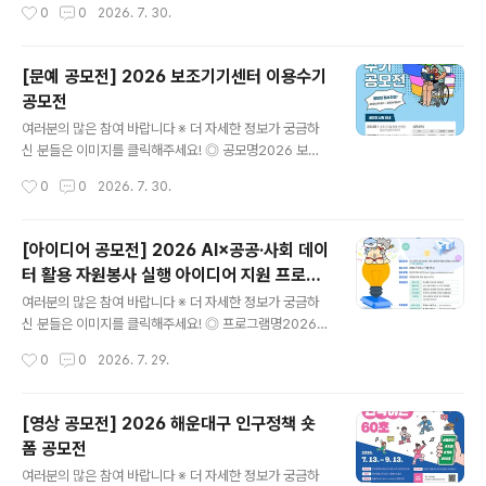
작성시간
0
0
2026. 7. 30.
라인 PR/뉴미디어 기획 및 실행- 게임 리뷰 및 최신 트렌드
분석- 사내/외 행사 및 사회공헌 활동 참여- 격주 금요일
넷마블 사옥 지타워 방문 및 정기 활동 진행 (*시간표 조정
[문예 공모전] 2026 보조기기센터 이용수기
필수) ◎ 지원방법넷마블 공식 채용 홈페이지에서 지원'채
공모전
용공고' 탭> 마블챌린저 26기 모집 공고 ◎ 모집대상대학
글 내용
생이면 누구나 (휴학생 가능/ 졸업생 불가) ◎ 서류접수20
여러분의 많은 참여 바랍니다 ※ 더 자세한 정보가 궁금하
26년 8월 10일 오후 2시까지 ◎ 활동기간2026년 9월
신 분들은 이미지를 클릭해주세요! ◎ 공모명2026 보조
~ 2027년 2월 ◎ 활동혜택- 넷마블 지원시 서류전형 우
기기센터 이용수기공모전 ◎ 참가자격보조기기 사용 경험
작성시간
0
0
2026. 7. 30.
대(1회)- 수료증 발급(과정 수료시)- 매월 활동비 지급- 실
이 있는 누구나 (장애인, 보호자, 가족, 활동지원사, 지역보
무자 멘토..
조기기센터 직원 등) ◎ 접수기간2026.04.01(수)~08.1
7(월) ◎ 응모방법제공하는 양식을 내려 받아 응모 신청서
[아이디어 공모전] 2026 AI×공공·사회 데이
및 원고를 작성한 후, 이메일(ksh0445@korea.kr) 제출
터 활용 자원봉사 실행 아이디어 지원 프로그
◎ 응모주제보조기기 이용을 통해 얻은 변화와 희망이 핵
글 내용
램
심 키워드입니다. (주제예시) ① 생활과 일상의 변화 사례
여러분의 많은 참여 바랍니다 ※ 더 자세한 정보가 궁금하
② 돌봄 지원의 변화 사례 ③ 기타(그 외 보조기기 이용을
신 분들은 이미지를 클릭해주세요! ◎ 프로그램명2026 A
통해 느낀 개인적인 경험과 생각)- 센터 서비스를 제공하는
I×공공·사회 데이터 활용 자원봉사 실행 아이디어 지원 프
작성시간
0
0
2026. 7. 29.
자 ① 보조기기 선택˙교체 과정에서 겪은 시행착오와 개선
로그램 ◎ 참여대상자원봉사에 관심 있는 누구나 ◎ 참여
과정② ..
주제AI×공공·사회 데이터 기반 사회문제 해결 자원봉사 아
이디어 ◎ 접수기간2026. 7. 24.(금) ~ 8. 17.(월)까지 ◎
[영상 공모전] 2026 해운대구 인구정책 숏
참여분야환경·기후 : 탄소중립, 자원순환, 생태보전돌봄·복
폼 공모전
지 : 노인, 아동, 장애인, 1인 가구, 취약계층안전·재난 : 생
글 내용
활안전, 범죄예방, 재난대응, 교통안전지역공동체 : 주민참
여러분의 많은 참여 바랍니다 ※ 더 자세한 정보가 궁금하