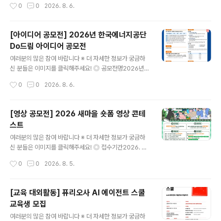
작성시간
0
0
2026. 8. 6.
타입 컨퍼런스 산돌 사이시옷 2026!디자이너 및 콘텐츠
실무자분들께 다양한 인사이트를 전달하는 행사로, 올해는
10월 16(금)~17일(토) DDP에서 진행됩니다. [연 사]프리
[아이디어 공모전] 2026년 한국에너지공단
텐다드를 만든 길형진 디렉터우아한형제들의 한명수 CC
Do드림 아이디어 공모전
O신신그래픽의 신해옥·신동혁 디자이너오이뮤의 신소현
글 내용
대표 [부가프로그램]- 사이시옷 인사이트 (네트워킹 프로
여러분의 많은 참여 바랍니다 ※ 더 자세한 정보가 궁금하
그램)- 브랜드 체험 부스- 익스클루시브 키트 (웰컴패키지
신 분들은 이미지를 클릭해주세요! ◎ 공모전명2026년
& 한정 굿즈)- 사이시옷 트립 (현장 워크숍) *별도 예매 ◎
한국에너지공단 Do드림 아이디어 공모전 ◎ 제안주제- K
작성시간
0
0
2026. 8. 6.
참가자격국내/외에서 활동하는 디자인/타입에 관심있는 누
EA 핵심가치(혁신 / 소통 / 안전 / 신뢰)를 주제로 한 제안 -
구나 ◎ 신청기간- 슈퍼 ..
예산 집행방법, 제도 개선 등 예산 절감을 주제로 한 제안
◎ 참가자격전국민 누구나 ◎ 접수기간2026.7.15(수) ~
[영상 공모전] 2026 새마을 숏폼 영상 콘테
2026.8.31(월) ◎ 참가방법[첨부] 제안서 작성 후 공단홈
스트
페이지 ‘고객제안’ 게시판* 제출*(공단홈페이지) 국민소통
글 내용
→ 고객만족시스템 → 고객제안 →신청분야[Do드림 아이
여러분의 많은 참여 바랍니다 ※ 더 자세한 정보가 궁금하
디어 공모전] ◎ 제안채택 및 시행① 제안요건 충족여부 등
신 분들은 이미지를 클릭해주세요! ◎ 접수기간2026. 6.
주관부서(ESG경영처) 적합성 검토(적/부)② 담당부서(제
1.(월) ~ 9. 28.(월) 15:00까지 ◎ 참가대상대한민국에 거
작성시간
0
0
2026. 8. 5.
안시행부서) 사전 채택여부 검토(내용 충실도에 따라 불채
주하는 누구나 참여 가능(개인 또는 4인 이하 팀) ◎ 공모
택 ..
주제일상 속 새마을정신을 자유롭게 표현한 숏폼 영상 ◎
작품규격유형 : 저작권 걱정 없는 순수 창작 콘텐츠시간 : 3
[교육 대외활동] 퓨리오사 AI 에이전트 스쿨
0초~90초 (60초 이내 권장)규격 : 16:9 가로형 또는 세로
교육생 모집
형 영상형식 : 표준 영상파일 형식(MP4, MOV, AVI 등)해
글 내용
상도 : 1920×1080px 또는 1080×1920px ◎ 접수방
여러분의 많은 참여 바랍니다 ※ 더 자세한 정보가 궁금하