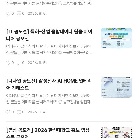
법① 필수 해시태그와 함께 개인 SNS 업로드[ 필수 해시
신 분들은 이미지를 클릭해주세요! ◎ 교육명퓨리오사 AI
태그 ]#새마을숏폼 #새마을챌린지 #청도 #새마을정신 ②
에이전트 스쿨 1기 ◎ 교육혜택[교육비는 0원, 혜택은 그
작성시간
0
0
2026. 8. 5.
제출서류 작성 후 이메일 제출[ 제출..
이상]• 교육비 전액 지원→ 지원 대상자 최대 120만 원의
훈련비 지원• 퓨리오사AI 전문교육 수료증 발급• 기업 프
로젝트 및 서비스 배포→ 기업 과제 기반 프로젝트로 실무
[IT 공모전] 특허-산업 융합데이터 활용 아이
포트폴리오 완성• 인턴십 · 채용 연계 지원→ 퓨리오사AI
디어 공모전
및 한컴그룹사 인턴십 지원 기회 제공 ◎ 모집기간2026.
글 내용
7. 15(수) ~ 8. 18(화) ◎ 지원자격전공 · 나이 · 지역 무관
여러분의 많은 참여 바랍니다 ※ 더 자세한 정보가 궁금하
미취업자- AI 개발자를 꿈꾸는 30명 모집 ◎ 교육안내-
신 분들은 이미지를 클릭해주세요! ◎ 공모명특허-산업 융
교육기간: 2026. 8. 31(월) 개강 · 16주 / 640시간- 교육
합데이터 활용 아이디어 공모전특허-산업 융합데이터란 ?
작성시간
0
0
2026. 8. 5.
시간: 평일 09:00 ~ 18:00..
인공지능 분류모델을 활용하여 개별 특허가 어떤 산업에
속하는지 분류한 데이터 ◎ 응모자격- 전국 대학교 대학
(원)생 (대표자 포함 4인 이내 팀 구성) ◎ 일 정○ 2026.
[디자인 공모전] 삼성전자 AI HOME 인테리
7.23. ~ 9. 11. 접수 기간○ 2026. 9.28. ~ 11. 13. 결과물
어 컨테스트
제출○ 2026. 11.16. ~ 11. 20. 1차 심사○ 2026. 11.21.
글 내용
~ 11. 27. 발표 자료 제출○ 2026. 12.02. 2차 심사○ 2
여러분의 많은 참여 바랍니다 ※ 더 자세한 정보가 궁금하
026. 12월 중 시상식 진..
신 분들은 이미지를 클릭해주세요! ◎ 공모전명삼성전자
블루스페이스 멤버십을 위한 AI HOME Interior Design
작성시간
0
0
2026. 8. 4.
Contest 삼성전자 AI 기반 주거 공간 디자인 공모전 ◎
응모자격인테리어·가구사 디자인 관련 종사자(개인 및 법
인사업자 소속) ◎ 공모주제Space for AI, Design for
[영상 공모전] 2026 한신대학교 홍보 영상
Life(AI 가전을 품은 주거 공간 디자인) ◎ 공모 분야(택1)
숏폼 공모전