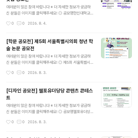
1. AI키친: 냉장고, 후드일체형 인덕션, AI 스팀, 식기세척
글 내용
기 등 주방 설계2. AI리빙 : TV, 시스템에어컨, 공기청정기
여러분의 많은 참여 바랍니다 ※ 더 자세한 정보가 궁금하
등 거실 설계※ 자세한 제품 AI 기능과 가이드 팁은 삼성 비
신 분들은 이미지를 클릭해주세요! ◎ 공모명한신대학교
즈니스 닷컴 공지사항 참고 ◎ 공모일정접수 : 2026.08.
홍보 영상 숏폼 공모전 ◎ 공모주제한신대학교 홍보 영상
작성시간
0
0
2026. 8. 4.
01~09.18수상자 발..
(브랜드 광고, 입시 홍보, 캠퍼스 소개 등 형식 자유) ◎ 응
모자격만 13~18세(개인으로만 참여 가능) - 전국 중·고등
학생 및 이에 준하는 연령의 청소년 모두 참여 가능(중고등
[학문 공모전] 제5회 서울특별시의회 청년 학
학교·대안학교·비인가 교육기관·해외학교 재학생 및 검정
술 논문 공모전
고시 준비생 등 포함) ◎ 공모일정- 접수: 2026.7.20(월)
글 내용
~8.18(화) - 발표: 9월 말 예정(한신대 홈페이지 및 개별
여러분의 많은 참여 바랍니다 ※ 더 자세한 정보가 궁금하
연락) - 발표 후 시상식 진행 예정(수상자는 필수 참여) -
신 분들은 이미지를 클릭해주세요! ◎ 제5회 서울특별시의
접수상황에 따라 접수기간 연장 및 추후 일정이 변경될 수
회 청년 학술논문 공모 안내서울특별시의회는 미래를 이끌
작성시간
0
0
2026. 8. 3.
있습니다. ◎ 출품형식30-60초 길이의 MP4 영상..
어나갈 새로운 주역인 청년들이 우리사회가 직면한 문제에
관심을 가지는 계기를 제공하고, 현안 해결을 위한 자유롭
고 참신한 제안을 발굴하고자 매년 우수 학술 논문을 공모·
[디자인 공모전] 웰포유더당당 콘텐츠 콘테스
선정하여 오고 있습니다. 올해에도 청년 여러분들의 많은
트
참여를 바랍니다. ◎ 공모주제청년과 신혼부부가 희망하고
글 내용
선호하는 주택 공급 방향 ◎ 응모자격사회현안에 관심있는
여러분의 많은 참여 바랍니다 ※ 더 자세한 정보가 궁금하
19세 이상 ~ 39세 이하 청년※ ‘서울특별시 청년 기본 조
신 분들은 이미지를 클릭해주세요! ◎ 공모명웰포유더당당
례’상의 청년 나이 기준이며, 응모마감일 기준으로 1986.
콘텐츠 콘테스트나의 건강 콘텐츠를 자유롭게 뽐내주세요.
작성시간
0
0
2026. 8. 3.
10. 1. ~ 2006. 9. 30. 출생한 사람 ◎ 응모방법단독 또는
AI활용 가능합니다. ◎ 참가자격대한민국 국민 누구나개
공동저자(3인 이..
인 또는 4인 이하 팀으로 참여 가능 ◎ 접수기간2026. 7.
17(금) ~ 9. 7(월) 23:00까지 ◎ 발표일26.9.11(금) ◎