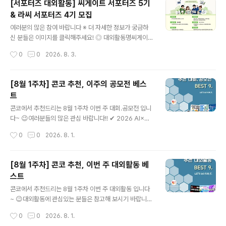
[서포터즈 대외활동] 씨게이트 서포터즈 5기
공모 부문이미지｜카드뉴스, 자작시·시화, 인스타툰 등영
& 라씨 서포터즈 4기 모집
상｜1080×1920 세로형 숏폼 ◎ 공모 주제① 부모님 활
글 내용
력 뿜뿜 프로젝트! AI로 전하는 웰포유② 남재현 산양유단
여러분의 많은 참여 바랍니다 ※ 더 자세한 정보가 궁금하
백질을 AI로 시각화하다③ 나의 건강·부모님 건강 비결 공
신 분들은 이미지를 클릭해주세요! ◎ 대외활동명씨게이트
유 ◎ 참여 방법작품을 본인 SNS에 업로드한 후 필수 해
서포터즈 5기 & 라씨 서포터즈 4기 모집 ◎ 응모자격IT와
작성시간
0
0
2026. 8. 3.
시태그를 포함해 주세요.#웰포유더당당 #웰포유콘테스트
콘텐츠를 사랑하는 사람전체 활동 참여에 무리가 없는 사
업로드한 게시물..
람(발대식·해단식 참여 필수)전자제품 및 스토리지 제품에
관심이 많은 사람Seagate 또는 LaCie 제품의 매력을 직
[8월 1주차] 콘코 추천, 이주의 공모전 베스
접 경험해 보고 싶은 사람제품 체험 후 자신만의 콘텐츠를
트
제작할 수 있는 사람 ◎ 활동내용오프라인 행사를 통한 브
글 내용
랜드 및 서포터즈 네트워크 형성하기최신 Seagate·LaCi
콘코에서 추천드리는 8월 1주차 이번 주 대회.공모전 입니
e 스토리지 제품을 직접 체험해 보기체험한 제품을 바탕으
다~ 😉여러분들의 많은 관심 바랍니다!! ✔ 2026 AI×공
로 크리에이티브한 콘텐츠 제작하기미션은 총 4회 진행되
공·사회 데이터 활용 자원봉사 실행 아이디어 지원 프로그
작성시간
0
0
2026. 8. 1.
며, 콘텐츠는 영상 또는 사진 형태로 자유롭게 제작개인 S
램✔ 틴저린챌린지✔ 2026 디자인 크리에이션 챌린지(D
NS 등 다양한 온라인 채..
CC) 3D프린팅 제품디자인 공모전✔ 제6회 나무와 목재
사랑 그림그리기 대회✔ 2026 동피랑 페인트 페스타 전국
[8월 1주차] 콘코 추천, 이번 주 대외활동 베
대상 벽화 디자인 공모전✔ 2026 영덕 바램사업 「영덕을
스트
담다」 관광기념품 공모전✔ 2026 현대리바트 영챌린지
글 내용
(디자인·마케팅) 공모전✔ 2026년 수돗물 반전매력 챌린
콘코에서 추천드리는 8월 1주차 이번 주 대외활동 입니다
지 공모전✔ 2026년 기형도문학관 창작시 공모전 * 자세
~ 😉대외활동에 관심있는 분들은 참고해 보시기 바랍니
한 내용은 뉴스카드를 클릭하시면 확인하실 수 있습니다.
다!! ✔ 한국과총 제7기 KOFST 크리에이터 모집✔ 202
작성시간
0
0
2026. 8. 1.
자세한 내용은 콘테스트코리아 홈페이지에서 확인하시면
6 제대군인 취·창업박람회✔ [TV CHOSUN] 2026 교육