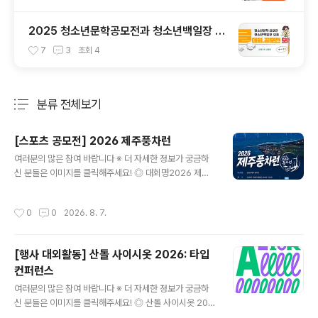
2025 청소년문학공모전과 청소년백일장 총
정리
7
3
조회
4
분류 전체보기
주요 글 목록
[스포츠 공모전] 2026 제주풍차런
글 내용
여러분의 많은 참여 바랍니다 ※ 더 자세한 정보가 궁금하
신 분들은 이미지를 클릭해주세요! ◎ 대회명2026 제주
풍차런바람따라 달리는 제주, 풍차따라 달리는 하루 ◎ 일
시2026년 10월 10일(토) 09:00~12:00 ◎ 장 소한림
작성시간
0
0
2026. 8. 7.
수협 다목적어업인종합지원센터제주 제주시 한림읍 한림
리 1377-53 ◎ 참가비50,000원 10K / 5K 동일 ◎ 코
스10K, 5K 10K, 5K 모두 기록칩 제공 ◎ 출발시간10K 0
[행사 대외활동] 산돌 사이시옷 2026: 타입
9:00 / 5K 09:20 ◎ 참가비 입금계좌- 은행명 : 농협- 계
컨퍼런스
좌번호 : 351-1405-5832-13- 예금주 : 주식회사 어디
글 내용
감수광 ◎ 시상내용종합 시상시상은 10km 부문에 한해
여러분의 많은 참여 바랍니다 ※ 더 자세한 정보가 궁금하
진행되며, 5km 부문은 시상에서 제외됩니다.- 1위 30만
신 분들은 이미지를 클릭해주세요! ◎ 산돌 사이시옷 202
원, 2위 20만원, 3위 10..
6 참가자 모집역대급 라인업으로 돌아온, 국내 유일무이