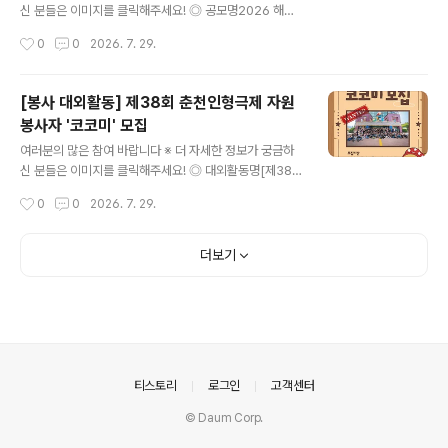
여, 세대통합, 다문화, 마을활성화자유주제 : 각종 사회문
신 분들은 이미지를 클릭해주세요! ◎ 공모명2026 해운
제, 온라인 및 디지털 활동, 기타 창의 아이디어 ◎ 주요일
대구 인구정책 숏폼 공모전 '우리 가족의 반짝이는 60초'
작성시간
0
0
2026. 7. 29.
정- 참여자 모집 : 7.24.(금)~8.17.(월) / ..
◎ 참가자격인구정책에 관심있는 국민 누구나(개인 또는
팀) ◎ 접수기간2026. 7. 13. ~ 9. 13. ◎ 출품수개인, 팀
별 3건 이내 ※ 중복수상 불가 ◎ 공모주제평범한 일상이
[봉사 대외활동] 제38회 춘천인형극제 자원
주는 특별한 우리 가족 이야기 (예시)1. 혼자보다 둘이 더
봉사자 '코코미' 모집
행복한 신혼부부의 모습 등 결혼을 장려하는 내용2. 아이
글 내용
로 인해 발견하는 새로운 세상 및 유쾌한 일상, 육아를 통한
여러분의 많은 참여 바랍니다 ※ 더 자세한 정보가 궁금하
부모의 성장기 등 육아가 주는 기쁨과 행복을 담은 내용3.
신 분들은 이미지를 클릭해주세요! ◎ 대외활동명[제38회
온 가족이 함께 춤을 추거나 상황극을 연출하는 영상 등 가
춘천인형극제] 자원봉사자 '코코미' 모집 ◎ 모집분야코코
작성시간
0
0
2026. 7. 29.
족이 주는 행복한 순간을 담은 내용 ◎ 접수방법온라인 개
미(축제운영팀)- 공연팀 : 공연 및 퍼레이드 운영 지원·객석
별 접..
안내·안전관리 등- 지원팀 : 체험, 워크숍, 아트마켓, 부대프
로그램 운영 지원·박물관 전시 및 축제장 안내 등- 홍보팀 :
더보기
팝업스토어, 인포메이션 운영 지원·관객 안내·SNS 홍보 미
션 등통코미(통역코코미)- 해외 공연팀 및 델리게이터 통
역 업무 ◎ 모집대상축제 및 행사에 관심 있는 사람 누구
나!*성인 이상 ◎ 모집기간2026. 7. 9. (목) ~ 8. 9. (일) 2
3:59까지 ◎ 활동장소춘천인형극장 및 춘천시 일대 ◎ 면
접진행 (통코미 해당)2026. 8. 13.(목)..
의안내
티스토리
로그인
고객센터
© Daum Corp.