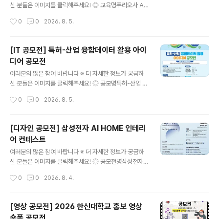
법① 필수 해시태그와 함께 개인 SNS 업로드[ 필수 해시
신 분들은 이미지를 클릭해주세요! ◎ 교육명퓨리오사 AI
태그 ]#새마을숏폼 #새마을챌린지 #청도 #새마을정신 ②
에이전트 스쿨 1기 ◎ 교육혜택[교육비는 0원, 혜택은 그
작성시간
0
0
2026. 8. 5.
제출서류 작성 후 이메일 제출[ 제출..
이상]• 교육비 전액 지원→ 지원 대상자 최대 120만 원의
훈련비 지원• 퓨리오사AI 전문교육 수료증 발급• 기업 프
로젝트 및 서비스 배포→ 기업 과제 기반 프로젝트로 실무
[IT 공모전] 특허-산업 융합데이터 활용 아이
포트폴리오 완성• 인턴십 · 채용 연계 지원→ 퓨리오사AI
디어 공모전
및 한컴그룹사 인턴십 지원 기회 제공 ◎ 모집기간2026.
글 내용
7. 15(수) ~ 8. 18(화) ◎ 지원자격전공 · 나이 · 지역 무관
여러분의 많은 참여 바랍니다 ※ 더 자세한 정보가 궁금하
미취업자- AI 개발자를 꿈꾸는 30명 모집 ◎ 교육안내-
신 분들은 이미지를 클릭해주세요! ◎ 공모명특허-산업 융
교육기간: 2026. 8. 31(월) 개강 · 16주 / 640시간- 교육
합데이터 활용 아이디어 공모전특허-산업 융합데이터란 ?
작성시간
0
0
2026. 8. 5.
시간: 평일 09:00 ~ 18:00..
인공지능 분류모델을 활용하여 개별 특허가 어떤 산업에
속하는지 분류한 데이터 ◎ 응모자격- 전국 대학교 대학
(원)생 (대표자 포함 4인 이내 팀 구성) ◎ 일 정○ 2026.
[디자인 공모전] 삼성전자 AI HOME 인테리
7.23. ~ 9. 11. 접수 기간○ 2026. 9.28. ~ 11. 13. 결과물
어 컨테스트
제출○ 2026. 11.16. ~ 11. 20. 1차 심사○ 2026. 11.21.
글 내용
~ 11. 27. 발표 자료 제출○ 2026. 12.02. 2차 심사○ 2
여러분의 많은 참여 바랍니다 ※ 더 자세한 정보가 궁금하
026. 12월 중 시상식 진..
신 분들은 이미지를 클릭해주세요! ◎ 공모전명삼성전자
블루스페이스 멤버십을 위한 AI HOME Interior Design
작성시간
0
0
2026. 8. 4.
Contest 삼성전자 AI 기반 주거 공간 디자인 공모전 ◎
응모자격인테리어·가구사 디자인 관련 종사자(개인 및 법
인사업자 소속) ◎ 공모주제Space for AI, Design for
[영상 공모전] 2026 한신대학교 홍보 영상
Life(AI 가전을 품은 주거 공간 디자인) ◎ 공모 분야(택1)
숏폼 공모전