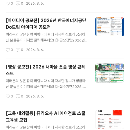
작성시간
0
0
2026. 8. 6.
타입 컨퍼런스 산돌 사이시옷 2026!디자이너 및 콘텐츠
실무자분들께 다양한 인사이트를 전달하는 행사로, 올해는
10월 16(금)~17일(토) DDP에서 진행됩니다. [연 사]프리
[아이디어 공모전] 2026년 한국에너지공단
텐다드를 만든 길형진 디렉터우아한형제들의 한명수 CC
Do드림 아이디어 공모전
O신신그래픽의 신해옥·신동혁 디자이너오이뮤의 신소현
글 내용
대표 [부가프로그램]- 사이시옷 인사이트 (네트워킹 프로
여러분의 많은 참여 바랍니다 ※ 더 자세한 정보가 궁금하
그램)- 브랜드 체험 부스- 익스클루시브 키트 (웰컴패키지
신 분들은 이미지를 클릭해주세요! ◎ 공모전명2026년
& 한정 굿즈)- 사이시옷 트립 (현장 워크숍) *별도 예매 ◎
한국에너지공단 Do드림 아이디어 공모전 ◎ 제안주제- K
작성시간
0
0
2026. 8. 6.
참가자격국내/외에서 활동하는 디자인/타입에 관심있는 누
EA 핵심가치(혁신 / 소통 / 안전 / 신뢰)를 주제로 한 제안 -
구나 ◎ 신청기간- 슈퍼 ..
예산 집행방법, 제도 개선 등 예산 절감을 주제로 한 제안
◎ 참가자격전국민 누구나 ◎ 접수기간2026.7.15(수) ~
[영상 공모전] 2026 새마을 숏폼 영상 콘테
2026.8.31(월) ◎ 참가방법[첨부] 제안서 작성 후 공단홈
스트
페이지 ‘고객제안’ 게시판* 제출*(공단홈페이지) 국민소통
글 내용
→ 고객만족시스템 → 고객제안 →신청분야[Do드림 아이
여러분의 많은 참여 바랍니다 ※ 더 자세한 정보가 궁금하
디어 공모전] ◎ 제안채택 및 시행① 제안요건 충족여부 등
신 분들은 이미지를 클릭해주세요! ◎ 접수기간2026. 6.
주관부서(ESG경영처) 적합성 검토(적/부)② 담당부서(제
1.(월) ~ 9. 28.(월) 15:00까지 ◎ 참가대상대한민국에 거
작성시간
0
0
2026. 8. 5.
안시행부서) 사전 채택여부 검토(내용 충실도에 따라 불채
주하는 누구나 참여 가능(개인 또는 4인 이하 팀) ◎ 공모
택 ..
주제일상 속 새마을정신을 자유롭게 표현한 숏폼 영상 ◎
작품규격유형 : 저작권 걱정 없는 순수 창작 콘텐츠시간 : 3
[교육 대외활동] 퓨리오사 AI 에이전트 스쿨
0초~90초 (60초 이내 권장)규격 : 16:9 가로형 또는 세로
교육생 모집
형 영상형식 : 표준 영상파일 형식(MP4, MOV, AVI 등)해
글 내용
상도 : 1920×1080px 또는 1080×1920px ◎ 접수방
여러분의 많은 참여 바랍니다 ※ 더 자세한 정보가 궁금하