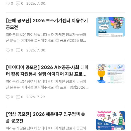
작성시간
0
0
2026. 7. 30.
라인 PR/뉴미디어 기획 및 실행- 게임 리뷰 및 최신 트렌드
분석- 사내/외 행사 및 사회공헌 활동 참여- 격주 금요일
넷마블 사옥 지타워 방문 및 정기 활동 진행 (*시간표 조정
[문예 공모전] 2026 보조기기센터 이용수기
필수) ◎ 지원방법넷마블 공식 채용 홈페이지에서 지원'채
공모전
용공고' 탭> 마블챌린저 26기 모집 공고 ◎ 모집대상대학
글 내용
생이면 누구나 (휴학생 가능/ 졸업생 불가) ◎ 서류접수20
여러분의 많은 참여 바랍니다 ※ 더 자세한 정보가 궁금하
26년 8월 10일 오후 2시까지 ◎ 활동기간2026년 9월
신 분들은 이미지를 클릭해주세요! ◎ 공모명2026 보조
~ 2027년 2월 ◎ 활동혜택- 넷마블 지원시 서류전형 우
기기센터 이용수기공모전 ◎ 참가자격보조기기 사용 경험
작성시간
0
0
2026. 7. 30.
대(1회)- 수료증 발급(과정 수료시)- 매월 활동비 지급- 실
이 있는 누구나 (장애인, 보호자, 가족, 활동지원사, 지역보
무자 멘토..
조기기센터 직원 등) ◎ 접수기간2026.04.01(수)~08.1
7(월) ◎ 응모방법제공하는 양식을 내려 받아 응모 신청서
[아이디어 공모전] 2026 AI×공공·사회 데이
및 원고를 작성한 후, 이메일(ksh0445@korea.kr) 제출
터 활용 자원봉사 실행 아이디어 지원 프로그
◎ 응모주제보조기기 이용을 통해 얻은 변화와 희망이 핵
글 내용
램
심 키워드입니다. (주제예시) ① 생활과 일상의 변화 사례
여러분의 많은 참여 바랍니다 ※ 더 자세한 정보가 궁금하
② 돌봄 지원의 변화 사례 ③ 기타(그 외 보조기기 이용을
신 분들은 이미지를 클릭해주세요! ◎ 프로그램명2026 A
통해 느낀 개인적인 경험과 생각)- 센터 서비스를 제공하는
I×공공·사회 데이터 활용 자원봉사 실행 아이디어 지원 프
작성시간
0
0
2026. 7. 29.
자 ① 보조기기 선택˙교체 과정에서 겪은 시행착오와 개선
로그램 ◎ 참여대상자원봉사에 관심 있는 누구나 ◎ 참여
과정② ..
주제AI×공공·사회 데이터 기반 사회문제 해결 자원봉사 아
이디어 ◎ 접수기간2026. 7. 24.(금) ~ 8. 17.(월)까지 ◎
[영상 공모전] 2026 해운대구 인구정책 숏
참여분야환경·기후 : 탄소중립, 자원순환, 생태보전돌봄·복
폼 공모전
지 : 노인, 아동, 장애인, 1인 가구, 취약계층안전·재난 : 생
글 내용
활안전, 범죄예방, 재난대응, 교통안전지역공동체 : 주민참
여러분의 많은 참여 바랍니다 ※ 더 자세한 정보가 궁금하