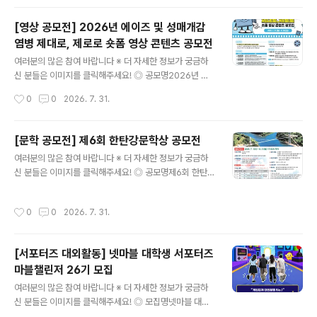
도움이 됩니다~콘테스트, 공..
포럼 대학생 서포터즈 모집✔ 씨게이트 서포터즈 5기 & 라
씨 서포터즈 4기 모집✔ 제5회 공연 프로듀서 3급 자격 시
[영상 공모전] 2026년 에이즈 및 성매개감
험✔ 한화 체험 브랜딩 캠프✔ 2026년 생명사랑 밤길걷기
염병 제대로, 제로로 숏폼 영상 콘텐츠 공모전
✔ 한국수자원공사 댐잇프로젝트 SNS국민여행단 잇담4
글 내용
기 모집✔ [KT클라우드] 채용우대 혜택 클라우드 부트캠
여러분의 많은 참여 바랍니다 ※ 더 자세한 정보가 궁금하
프​* 자세한 내용은 뉴스카드를 클릭하시면 확인하실 수 있
신 분들은 이미지를 클릭해주세요! ◎ 공모명2026년 에
습니다. 자세한 내용은 콘테스트코리아 홈페이지에서 확인
이즈 및 성매개감염병 제대로, 제로로 숏폼 영상 콘텐츠 공
작성시간
0
0
2026. 7. 31.
하시면 도움이 됩니다~​콘테스트, 공모전, 대외활동 정보 /
모전 ◎ 공모주제HIV/에이즈 및 성매개감염병, 제대로 제
소개 / 뉴스소식은 @..
로로 ① 예방을 제대로, 감염을 제로로- HIV/에이즈, 성매
개감염병 예방ex) 올바른 콘돔 사용, 안전한 성관계, PrEP
[문학 공모전] 제6회 한탄강문학상 공모전
사용 등 ② 검사를 제대로, 불안을 제로로- 감염 여부 및 증
글 내용
여러분의 많은 참여 바랍니다 ※ 더 자세한 정보가 궁금하
상 의심 시, 조기 발견과 신속한 치료 필수ex) 보건소 무료
신 분들은 이미지를 클릭해주세요! ◎ 공모명제6회 한탄강
검진/익명검사, 병의원 검사 ③ 인식을 제대로, 편견을 제
문학상 작품 공모 ◎ 응모부문- 시 또는 시조 5편- 수필 3
로로- 일상생활로는 감염되지 않는다는 과학적 사실을 바
편 ◎ 응모자격전국의 기성 문인 및 공고일 기준 만 20세
탕으로, 에이즈 환자에 대한 차별과 낙인의 시선 해소ex)
작성시간
0
0
2026. 7. 31.
이상의 일반인 ◎ 작품주제아래 제시한 내용 중 어느 하나
함께 식사할 때/침과 땀으로/악수와 포옹으로 감염 NO ◎
는 필수(1~3 中 택일)1) 연천의 명소나 한탄강의 비경2)
공모분야▪..
분단의 애환, 또는 통일 지향3) 용서, 화해, 사랑, 평화 ◎
[서포터즈 대외활동] 넷마블 대학생 서포터즈
응모기간2026. 7. 1.(수) ~ 8. 31.(월) 17:00까지 접수된
마블챌린저 26기 모집
작품에 한함. ◎ 시상내역※ 심사 결과에 따라 수상작이 없
글 내용
거나 수상 인원이 변경될 수 있음- 대상 1명 상패 및 상금 5
여러분의 많은 참여 바랍니다 ※ 더 자세한 정보가 궁금하
00만원- 금상 2명 상패 및 상금 각 200만원(총 400만
신 분들은 이미지를 클릭해주세요! ◎ 모집명넷마블 대학
원)- 은상 3명 상패 및 상금 각 10..
생 서포터즈 마블챌린저26기 모집 ◎ 활동내용- 온·오프