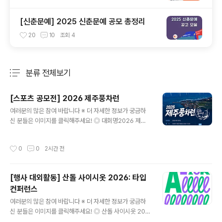
[신춘문예] 2025 신춘문예 공모 총정리
20
10
조회
4
분류 전체보기
주요 글 목록
[스포츠 공모전] 2026 제주풍차런
글 내용
여러분의 많은 참여 바랍니다 ※ 더 자세한 정보가 궁금하
신 분들은 이미지를 클릭해주세요! ◎ 대회명2026 제주
풍차런바람따라 달리는 제주, 풍차따라 달리는 하루 ◎ 일
시2026년 10월 10일(토) 09:00~12:00 ◎ 장 소한림
작성시간
0
0
2시간 전
수협 다목적어업인종합지원센터제주 제주시 한림읍 한림
리 1377-53 ◎ 참가비50,000원 10K / 5K 동일 ◎ 코
스10K, 5K 10K, 5K 모두 기록칩 제공 ◎ 출발시간10K 0
[행사 대외활동] 산돌 사이시옷 2026: 타입
9:00 / 5K 09:20 ◎ 참가비 입금계좌- 은행명 : 농협- 계
컨퍼런스
좌번호 : 351-1405-5832-13- 예금주 : 주식회사 어디
글 내용
감수광 ◎ 시상내용종합 시상시상은 10km 부문에 한해
여러분의 많은 참여 바랍니다 ※ 더 자세한 정보가 궁금하
진행되며, 5km 부문은 시상에서 제외됩니다.- 1위 30만
신 분들은 이미지를 클릭해주세요! ◎ 산돌 사이시옷 202
원, 2위 20만원, 3위 10..
6 참가자 모집역대급 라인업으로 돌아온, 국내 유일무이