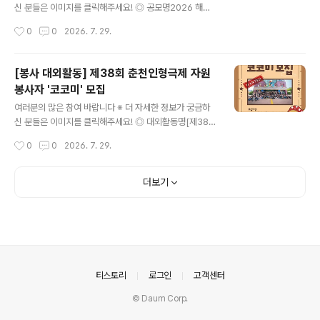
여, 세대통합, 다문화, 마을활성화자유주제 : 각종 사회문
신 분들은 이미지를 클릭해주세요! ◎ 공모명2026 해운
제, 온라인 및 디지털 활동, 기타 창의 아이디어 ◎ 주요일
대구 인구정책 숏폼 공모전 '우리 가족의 반짝이는 60초'
작성시간
0
0
2026. 7. 29.
정- 참여자 모집 : 7.24.(금)~8.17.(월) / ..
◎ 참가자격인구정책에 관심있는 국민 누구나(개인 또는
팀) ◎ 접수기간2026. 7. 13. ~ 9. 13. ◎ 출품수개인, 팀
별 3건 이내 ※ 중복수상 불가 ◎ 공모주제평범한 일상이
[봉사 대외활동] 제38회 춘천인형극제 자원
주는 특별한 우리 가족 이야기 (예시)1. 혼자보다 둘이 더
봉사자 '코코미' 모집
행복한 신혼부부의 모습 등 결혼을 장려하는 내용2. 아이
글 내용
로 인해 발견하는 새로운 세상 및 유쾌한 일상, 육아를 통한
여러분의 많은 참여 바랍니다 ※ 더 자세한 정보가 궁금하
부모의 성장기 등 육아가 주는 기쁨과 행복을 담은 내용3.
신 분들은 이미지를 클릭해주세요! ◎ 대외활동명[제38회
온 가족이 함께 춤을 추거나 상황극을 연출하는 영상 등 가
춘천인형극제] 자원봉사자 '코코미' 모집 ◎ 모집분야코코
작성시간
0
0
2026. 7. 29.
족이 주는 행복한 순간을 담은 내용 ◎ 접수방법온라인 개
미(축제운영팀)- 공연팀 : 공연 및 퍼레이드 운영 지원·객석
별 접..
안내·안전관리 등- 지원팀 : 체험, 워크숍, 아트마켓, 부대프
로그램 운영 지원·박물관 전시 및 축제장 안내 등- 홍보팀 :
더보기
팝업스토어, 인포메이션 운영 지원·관객 안내·SNS 홍보 미
션 등통코미(통역코코미)- 해외 공연팀 및 델리게이터 통
역 업무 ◎ 모집대상축제 및 행사에 관심 있는 사람 누구
나!*성인 이상 ◎ 모집기간2026. 7. 9. (목) ~ 8. 9. (일) 2
3:59까지 ◎ 활동장소춘천인형극장 및 춘천시 일대 ◎ 면
접진행 (통코미 해당)2026. 8. 13.(목)..
의안내
티스토리
로그인
고객센터
© Daum Corp.