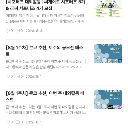
[서포터즈 대외활동] 씨게이트 서포터즈 5기
공모 부문이미지｜카드뉴스, 자작시·시화, 인스타툰 등영
& 라씨 서포터즈 4기 모집
상｜1080×1920 세로형 숏폼 ◎ 공모 주제① 부모님 활
글 내용
력 뿜뿜 프로젝트! AI로 전하는 웰포유② 남재현 산양유단
여러분의 많은 참여 바랍니다 ※ 더 자세한 정보가 궁금하
백질을 AI로 시각화하다③ 나의 건강·부모님 건강 비결 공
신 분들은 이미지를 클릭해주세요! ◎ 대외활동명씨게이트
유 ◎ 참여 방법작품을 본인 SNS에 업로드한 후 필수 해
서포터즈 5기 & 라씨 서포터즈 4기 모집 ◎ 응모자격IT와
작성시간
0
0
2026. 8. 3.
시태그를 포함해 주세요.#웰포유더당당 #웰포유콘테스트
콘텐츠를 사랑하는 사람전체 활동 참여에 무리가 없는 사
업로드한 게시물..
람(발대식·해단식 참여 필수)전자제품 및 스토리지 제품에
관심이 많은 사람Seagate 또는 LaCie 제품의 매력을 직
[8월 1주차] 콘코 추천, 이주의 공모전 베스
접 경험해 보고 싶은 사람제품 체험 후 자신만의 콘텐츠를
트
제작할 수 있는 사람 ◎ 활동내용오프라인 행사를 통한 브
글 내용
랜드 및 서포터즈 네트워크 형성하기최신 Seagate·LaCi
콘코에서 추천드리는 8월 1주차 이번 주 대회.공모전 입니
e 스토리지 제품을 직접 체험해 보기체험한 제품을 바탕으
다~ 😉여러분들의 많은 관심 바랍니다!! ✔ 2026 AI×공
로 크리에이티브한 콘텐츠 제작하기미션은 총 4회 진행되
공·사회 데이터 활용 자원봉사 실행 아이디어 지원 프로그
작성시간
0
0
2026. 8. 1.
며, 콘텐츠는 영상 또는 사진 형태로 자유롭게 제작개인 S
램✔ 틴저린챌린지✔ 2026 디자인 크리에이션 챌린지(D
NS 등 다양한 온라인 채..
CC) 3D프린팅 제품디자인 공모전✔ 제6회 나무와 목재
사랑 그림그리기 대회✔ 2026 동피랑 페인트 페스타 전국
[8월 1주차] 콘코 추천, 이번 주 대외활동 베
대상 벽화 디자인 공모전✔ 2026 영덕 바램사업 「영덕을
스트
담다」 관광기념품 공모전✔ 2026 현대리바트 영챌린지
글 내용
(디자인·마케팅) 공모전✔ 2026년 수돗물 반전매력 챌린
콘코에서 추천드리는 8월 1주차 이번 주 대외활동 입니다
지 공모전✔ 2026년 기형도문학관 창작시 공모전 * 자세
~ 😉대외활동에 관심있는 분들은 참고해 보시기 바랍니
한 내용은 뉴스카드를 클릭하시면 확인하실 수 있습니다.
다!! ✔ 한국과총 제7기 KOFST 크리에이터 모집✔ 202
작성시간
0
0
2026. 8. 1.
자세한 내용은 콘테스트코리아 홈페이지에서 확인하시면
6 제대군인 취·창업박람회✔ [TV CHOSUN] 2026 교육