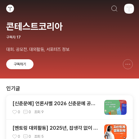
검색하기
티스토리
콘테스트코리아
구독자
17
대회. 공모전. 대외활동, 서포터즈 정보
구독하기
신고하기 레이어
열기
인기글
[신춘문예] 언론사별 2026 신춘문예 공고
모음
0
0
조회
9
[멘토링 대외활동] 2025년, 잡생각 없이 가
장 '나답게' 성공하는 법 ㅣ자기계발 명상캠프
0
0
조회
5