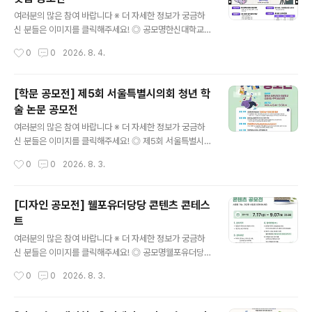
1. AI키친: 냉장고, 후드일체형 인덕션, AI 스팀, 식기세척
글 내용
기 등 주방 설계2. AI리빙 : TV, 시스템에어컨, 공기청정기
여러분의 많은 참여 바랍니다 ※ 더 자세한 정보가 궁금하
등 거실 설계※ 자세한 제품 AI 기능과 가이드 팁은 삼성 비
신 분들은 이미지를 클릭해주세요! ◎ 공모명한신대학교
즈니스 닷컴 공지사항 참고 ◎ 공모일정접수 : 2026.08.
홍보 영상 숏폼 공모전 ◎ 공모주제한신대학교 홍보 영상
작성시간
0
0
2026. 8. 4.
01~09.18수상자 발..
(브랜드 광고, 입시 홍보, 캠퍼스 소개 등 형식 자유) ◎ 응
모자격만 13~18세(개인으로만 참여 가능) - 전국 중·고등
학생 및 이에 준하는 연령의 청소년 모두 참여 가능(중고등
[학문 공모전] 제5회 서울특별시의회 청년 학
학교·대안학교·비인가 교육기관·해외학교 재학생 및 검정
술 논문 공모전
고시 준비생 등 포함) ◎ 공모일정- 접수: 2026.7.20(월)
글 내용
~8.18(화) - 발표: 9월 말 예정(한신대 홈페이지 및 개별
여러분의 많은 참여 바랍니다 ※ 더 자세한 정보가 궁금하
연락) - 발표 후 시상식 진행 예정(수상자는 필수 참여) -
신 분들은 이미지를 클릭해주세요! ◎ 제5회 서울특별시의
접수상황에 따라 접수기간 연장 및 추후 일정이 변경될 수
회 청년 학술논문 공모 안내서울특별시의회는 미래를 이끌
작성시간
0
0
2026. 8. 3.
있습니다. ◎ 출품형식30-60초 길이의 MP4 영상..
어나갈 새로운 주역인 청년들이 우리사회가 직면한 문제에
관심을 가지는 계기를 제공하고, 현안 해결을 위한 자유롭
고 참신한 제안을 발굴하고자 매년 우수 학술 논문을 공모·
[디자인 공모전] 웰포유더당당 콘텐츠 콘테스
선정하여 오고 있습니다. 올해에도 청년 여러분들의 많은
트
참여를 바랍니다. ◎ 공모주제청년과 신혼부부가 희망하고
글 내용
선호하는 주택 공급 방향 ◎ 응모자격사회현안에 관심있는
여러분의 많은 참여 바랍니다 ※ 더 자세한 정보가 궁금하
19세 이상 ~ 39세 이하 청년※ ‘서울특별시 청년 기본 조
신 분들은 이미지를 클릭해주세요! ◎ 공모명웰포유더당당
례’상의 청년 나이 기준이며, 응모마감일 기준으로 1986.
콘텐츠 콘테스트나의 건강 콘텐츠를 자유롭게 뽐내주세요.
작성시간
0
0
2026. 8. 3.
10. 1. ~ 2006. 9. 30. 출생한 사람 ◎ 응모방법단독 또는
AI활용 가능합니다. ◎ 참가자격대한민국 국민 누구나개
공동저자(3인 이..
인 또는 4인 이하 팀으로 참여 가능 ◎ 접수기간2026. 7.
17(금) ~ 9. 7(월) 23:00까지 ◎ 발표일26.9.11(금) ◎